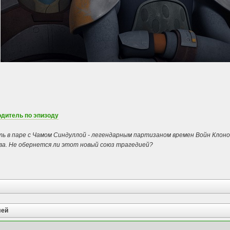
дитель по эпизоду
ь в паре с Чамом Синдуллой - легендарным партизаном времен Войн Клонов
ва. Не обернется ли этот новый союз трагедией?
лей