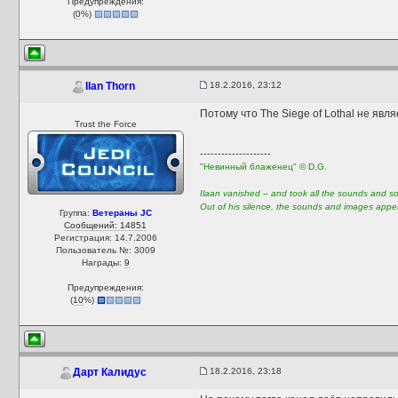
Предупреждения:
(
0
%)
18.2.2016, 23:12
Ilan Thorn
Потому что The Siege of Lothal не яв
Trust the Force
--------------------
"Невинный блаженец" © D.G.
Ilaan vanished – and took all the sounds and sou
Out of his silence, the sounds and images appear
Группа:
Ветераны JC
Сообщений: 14851
Регистрация: 14.7.2006
Пользователь №: 3009
Награды:
9
Предупреждения:
(
10
%)
18.2.2016, 23:18
Дарт Калидус