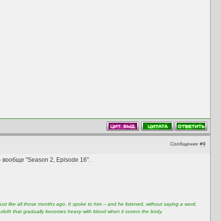
Сообщение
#9
 вообще "Season 2, Episode 16".
st like all those months ago. It spoke to him – and he listened, without saying a word.
e cloth that gradually becomes heavy with blood when it covers the body.