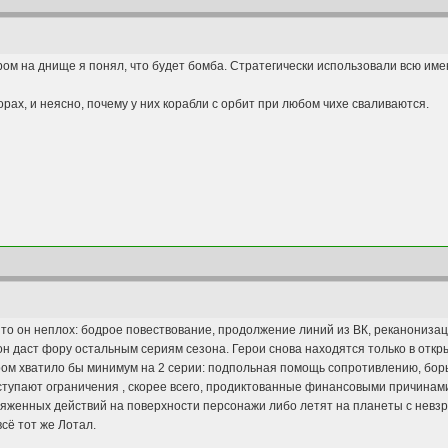
ом на днище я понял, что будет бомба. Стратегически использовали всю им
орах, и неясно, почему у них корабли с орбит при любом чихе сваливаются.
, то он неплох: бодрое повествование, продолжение линий из ВК, реканониза
н даст фору остальным сериям сезона. Герои снова находятся только в откр
ром хватило бы минимум на 2 серии: подпольная помощь сопротивлению, бор
тупают ограничения , скорее всего, продиктованные финансовыми причинами: 
тяженных действий на поверхности персонажи либо летят на планеты с невзр
всё тот же Лотал.