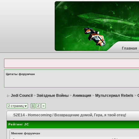
Главная
Цитаты форумчан
Jedi Council
>
Звёздные Войны
>
Анимация
>
Мультсериал Rebels
>
2 страниц
1
2
>
S2E14 - Homecoming / Возвращение домой
, Гера, я твой отец!
Рейтинг JC
Мнение форумчан