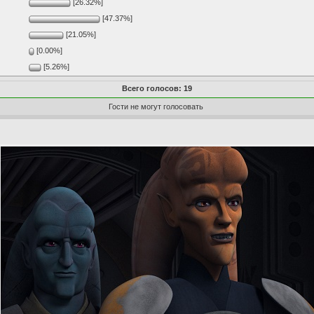
[26.32%]
[47.37%]
[21.05%]
[0.00%]
[5.26%]
Всего голосов: 19
Гости не могут голосовать