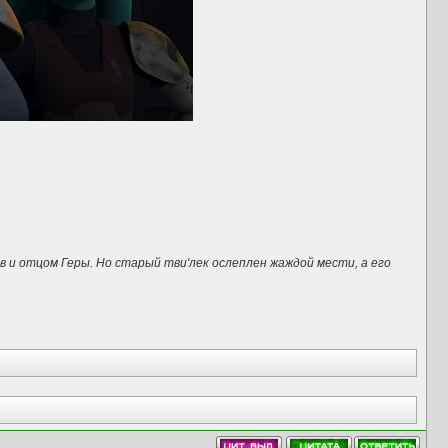
 и отцом Геры. Но старый тви'лек ослеплен жаждой мести, а его