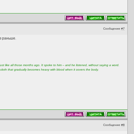
Сообщение
#7
в раньше.
st like all those months ago. It spoke to him – and he listened, without saying a word.
e cloth that gradually becomes heavy with blood when it covers the body.
Сообщение
#8