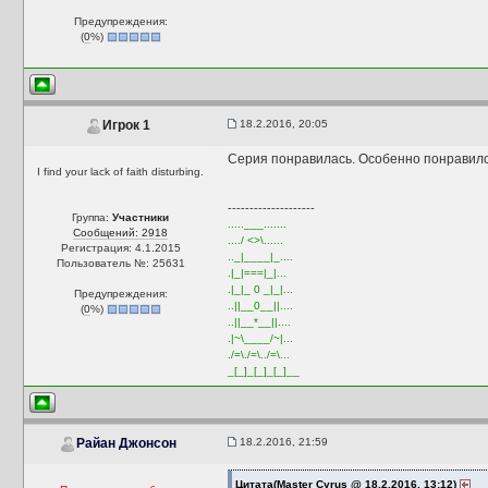
Предупреждения:
(
0
%)
18.2.2016, 20:05
Игрок 1
Серия понравилась. Особенно понравился
I find your lack of faith disturbing.
--------------------
Группа:
Участники
.....___.......
Сообщений: 2918
..../ <>\......
Регистрация: 4.1.2015
.._|____|_....
Пользователь №: 25631
.|_|===|_|...
.|_|_ 0 _|_|...
Предупреждения:
..||__0__||....
(
0
%)
..||__*__||....
.|~\____/~|...
./=\./=\../=\...
_[_]_[_]_[_]__
18.2.2016, 21:59
Райан Джонсон
Цитата(Master Cyrus @ 18.2.2016, 13:12)