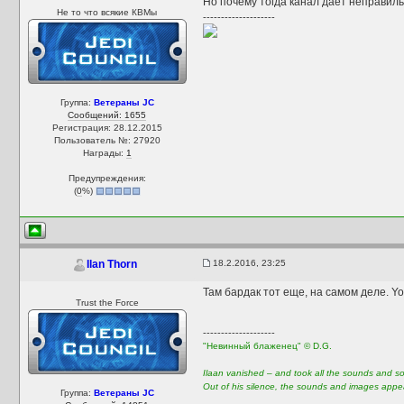
Но почему тогда канал даёт неправильн
Не то что всякие КВМы
--------------------
Группа:
Ветераны JC
Сообщений: 1655
Регистрация: 28.12.2015
Пользователь №: 27920
Награды:
1
Предупреждения:
(
0
%)
18.2.2016, 23:25
Ilan Thorn
Там бардак тот еще, на самом деле. Yo
Trust the Force
--------------------
"Невинный блаженец" © D.G.
Ilaan vanished – and took all the sounds and sou
Out of his silence, the sounds and images appear
Группа:
Ветераны JC