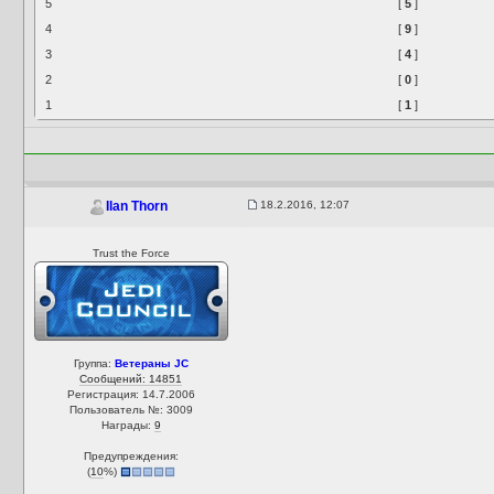
5
[
5
]
4
[
9
]
3
[
4
]
2
[
0
]
1
[
1
]
18.2.2016, 12:07
Ilan Thorn
Trust the Force
Группа:
Ветераны JC
Сообщений: 14851
Регистрация: 14.7.2006
Пользователь №: 3009
Награды:
9
Предупреждения:
(
10
%)