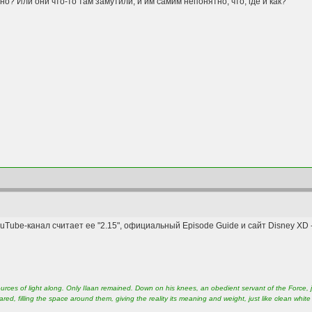
о? Или они что-то там замутили, и им самим непонятно, что, где и как?
uTube-канал считает ее "2.15", официальный Episode Guide и сайт Disney XD -
rces of light along. Only Ilaan remained. Down on his knees, an obedient servant of the Force, ju
ed, filling the space around them, giving the reality its meaning and weight, just like clean whit