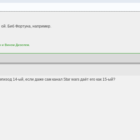
и ой. Биб Фортуна, например.
ч и Вином Дизелем.
эпизод 14-ый, если даже сам канал Star wars даёт его как 15-ый?