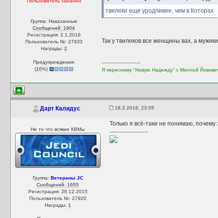
Пользователь забанен
твилеки еще уродливее, чем в Которах
Группа: Наказанные
Сообщений: 1904
Регистрация: 2.1.2016
Так у твилеков все женщины вах, а мужик
Пользователь №: 27933
Награды:
2
Предупреждения:
--------------------
(
10
%)
Я пересниму "Новую Надежду" с Миллой Йовови
18.2.2016, 23:05
Дарт Калидус
Только я всё-таки не понимаю, почему 
Не то что всякие КВМы
--------------------
Группа:
Ветераны JC
Сообщений: 1655
Регистрация: 28.12.2015
Пользователь №: 27920
Награды:
1