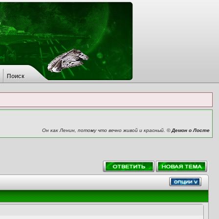
Поиск
Он как Ленин, потому что вечно живой и красный. ©
Демон о Лосте