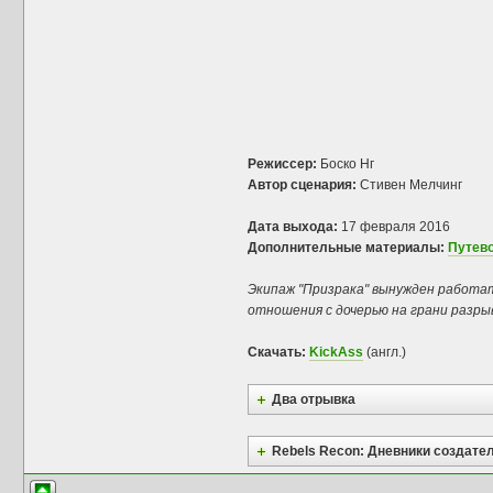
Режиссер:
Боско Нг
Автор сценария:
Стивен Мелчинг
Дата выхода:
17 февраля 2016
Дополнительные материалы:
Путево
Экипаж "Призрака" вынужден работат
отношения с дочерью на грани разры
Скачать:
KickAss
(англ.)
Два отрывка
Rebels Recon: Дневники создате