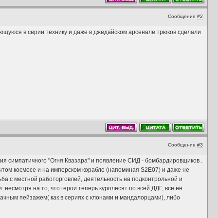
Сообщение
#2
еющуюся в серии технику и даже в джедайском арсенале трюков сделали
Сообщение
#3
ция симпатичного "Огня Квазара" и появление СИД - бомбардировщиков .
ытом космосе и на имперском корабле (напоминая S2E07) и даже не
ьба с местной работорговлей, деятельность на подконтрольной и
несмотря на то, что герои теперь куролесят по всей ДДГ, все её
ачным пейзажем( как в сериях с клонами и мандалорцами), либо