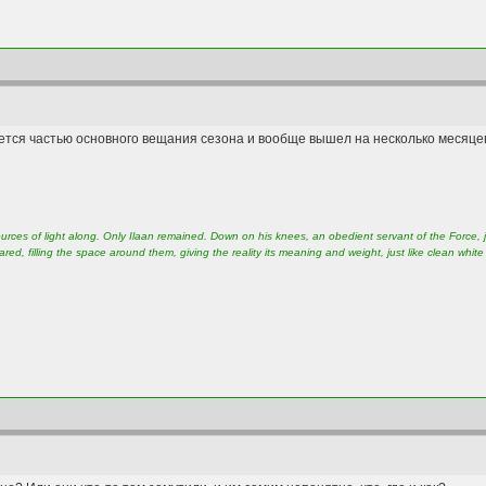
ляется частью основного вещания сезона и вообще вышел на несколько месяце
rces of light along. Only Ilaan remained. Down on his knees, an obedient servant of the Force, ju
ed, filling the space around them, giving the reality its meaning and weight, just like clean whit