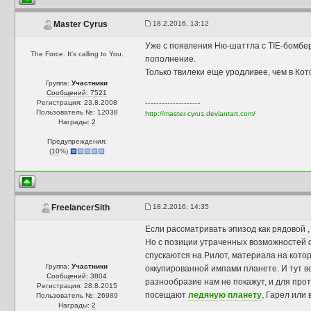
18.2.2016, 13:12
Master Cyrus
Уже с появления Ню-шаттла с TIE-бомбер
The Force. It's calling to You.
пополнение.
Только твилеки еще уродливее, чем в Кот
Группа:
Участники
Сообщений: 7521
Регистрация: 23.8.2008
--------------------
Пользователь №: 12038
http://master-cyrus.deviantart.com/
Награды:
2
Предупреждения:
(
10
%)
18.2.2016, 14:35
FreelancerSith
Если рассматривать эпизод как рядовой 
Но с позиции утраченных возможностей о
спускаются на Рилот, материала на кото
Группа:
Участники
оккупированной импами планете. И тут вс
Сообщений: 3804
разнообразие нам не покажут, и для про
Регистрация: 28.8.2015
посещают
ледяную планету
, Гарел или 
Пользователь №: 26989
Награды:
2