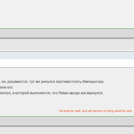
 он, разумеется, тут же ринулся противостоять Императору.
или его.
iances, в которой выясняется, что Реван вроде как вернулся.
All shall be well, and all manner of thing shall be well.