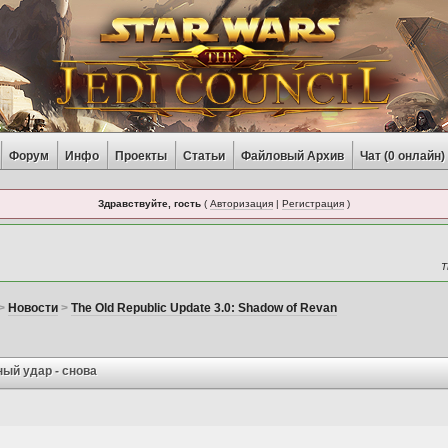
Форум
Инфо
Проекты
Статьи
Файловый Архив
Чат (
0
онлайн)
Здравствуйте, гость
(
Авторизация
|
Регистрация
)
Т
>
Новости
>
The Old Republic Update 3.0: Shadow of Revan
ный удар - снова