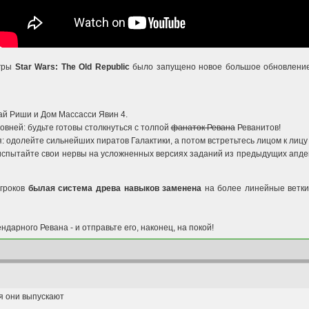
игры
Star Wars: The Old Republic
было запущено новое большое обновлени
ай Риши и Дом Массасси Явин 4.
вней: будьте готовы столкнуться с толпой
фанаток Ревана
Реванитов!
я: одолейте сильнейших пиратов Галактики, а потом встретьтесь лицом к ли
ытайте свои нервы на усложненных версиях заданий из предыдущих апдейтов -
игроков
былая система древа навыков заменена
на более линейные ветк
ндарного Ревана - и отправьте его, наконец, на покой!
я они выпускают