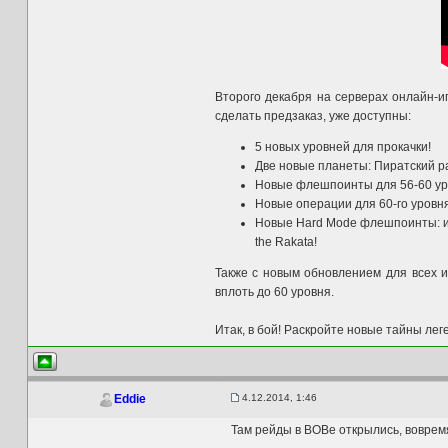
Второго декабря на серверах онлайн-
сделать предзаказ, уже доступны:
5 новых уровней для прокачки!
Две новые планеты: Пиратский р
Новые флешпоинты для 56-60 уро
Новые операции для 60-го уровн
Новые Hard Mode флешпоинты: исп
the Rakata!
Также с новым обновлением для всех 
вплоть до 60 уровня.
Итак, в бой! Раскройте новые тайны леге
4.12.2014, 1:46
Eddie
Там рейды в ВОВе открылись, воврем