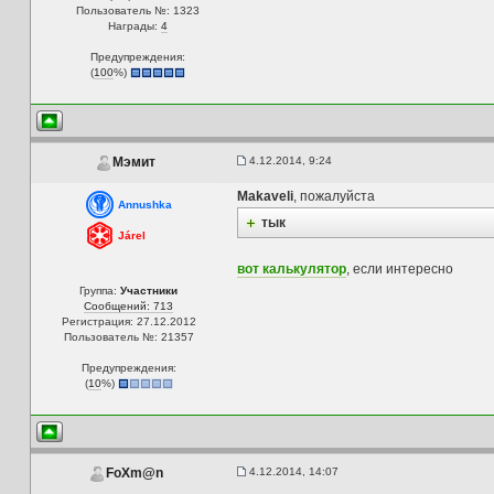
Пользователь №: 1323
Награды:
4
Предупреждения:
(
100
%)
4.12.2014, 9:24
Мэмит
Makaveli
, пожалуйста
Annushka
тык
Járel
вот калькулятор
, если интересно
Группа:
Участники
Сообщений: 713
Регистрация: 27.12.2012
Пользователь №: 21357
Предупреждения:
(
10
%)
4.12.2014, 14:07
FoXm@n