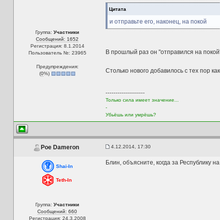
Цитата
и отправьте его, наконец, на покой
Группа:
Участники
Сообщений: 1652
Регистрация: 8.1.2014
В прошлый раз он "отправился на покой"
Пользователь №: 23965
Предупреждения:
Столько нового добавилось с тех пор как 
(
0
%)
--------------------
Только сила имеет значение...
-
Убьёшь или умрёшь?
4.12.2014, 17:30
Poe Dameron
Блин, объясните, когда за Республику н
Shai-In
Teth-In
Группа:
Участники
Сообщений: 660
Регистрация: 24.3.2008