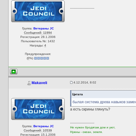
--------------------
Группа:
Ветераны JC
Сообщений: 11994
Регистрация: 28.1.2006
Пользователь №: 1432
Награды:
4
Предупреждения:
(
0
%)
4.12.2014, 8:02
Makaveli
Цитата
былая система древа навыков заме
а есть скрины глянуть?
--------------------
Группа:
Ветераны JC
Не нужен бродягам дом и уют,
Сообщений: 10539
Нужны - океан, земля.
Регистрация: 15.1.2006