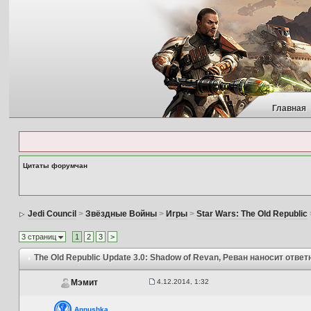
Главная
Цитаты форумчан
Jedi Council
>
Звёздные Войны
>
Игры
>
Star Wars: The Old Republic
3 страниц
1
2
3
>
The Old Republic Update 3.0: Shadow of Revan
, Реван наносит ответ
4.12.2014, 1:32
Мэмит
Annushka