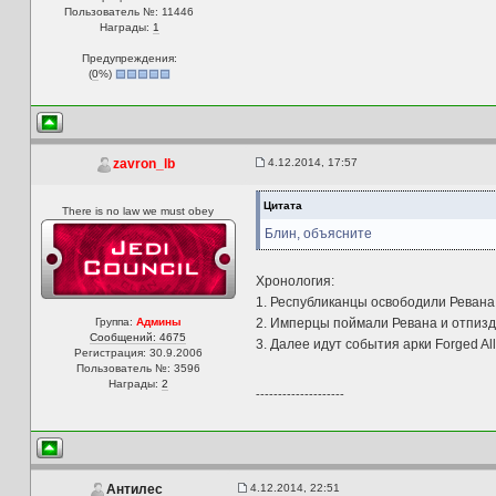
Пользователь №: 11446
Награды:
1
Предупреждения:
(
0
%)
4.12.2014, 17:57
zavron_lb
Цитата
There is no law we must obey
Блин, объясните
Хронология:
1. Республиканцы освободили Ревана,
Группа:
Админы
2. Имперцы поймали Ревана и отпизд
Сообщений: 4675
3. Далее идут события арки Forged All
Регистрация: 30.9.2006
Пользователь №: 3596
Награды:
2
--------------------
4.12.2014, 22:51
Антилес