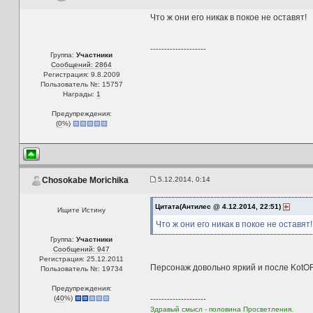
Что ж они его никак в покое не оставят!
--------------------
Группа:
Участники
Сообщений: 2864
Регистрация: 9.8.2009
Пользователь №: 15757
Награды:
1
Предупреждения:
(
0
%)
5.12.2014, 0:14
Chosokabe Morichika
Цитата(Антилес @ 4.12.2014, 22:51)
Ищите Истину
Что ж они его никак в покое не оставят!
Группа:
Участники
Сообщений: 947
Регистрация: 25.12.2011
Персонаж довольно яркий и после KotOR 
Пользователь №: 19734
Предупреждения:
(
40
%)
--------------------
Здравый смысл - половина Просветления.