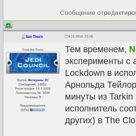
Сообщение отредактир
8.11.2014, 21:28
Ilan Thorn
Тем временем,
N
Trust the Force
эксперименты с а
Lockdown в испо
Группа:
Ветераны JC
Арнольда Тейлора
Сообщений: 14851
Регистрация: 14.7.2006
Пользователь №: 3009
минуты из Tarkin
Награды:
9
исполнитель соо
Предупреждения:
(
10
%)
других) в The Cl