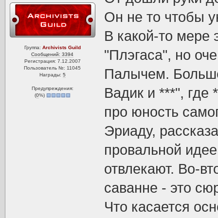
Он не то чтобы у
В какой-то мере
Группа:
Archivists Guild
"Плэгаса", но оч
Сообщений: 3394
Регистрация: 7.12.2007
Пользователь №: 11045
Палычем. Больше
Награды:
5
Вадик и ***", где 
Предупреждения:
(
0
%)
про юность самог
Эриаду, рассказа
провальной идее
отвлекают. Во-вт
саванне - это сюр
Что касается осн