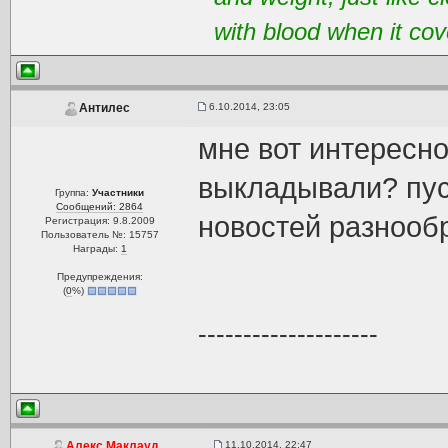
with blood when it cov
6.10.2014, 23:05
Антилес
мне вот интересно
выкладывали? пуст
Группа:
Участники
Сообщений: 2864
новостей разнооб
Регистрация: 9.8.2009
Пользователь №: 15757
Награды:
1
Предупреждения:
(
0
%)
--------------------
11.10.2014, 22:47
Алекс Маклауд