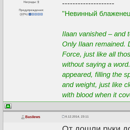
--------------------
Награды:
9
Предупреждения:
"Невинный блаженец
(
10
%)
Ilaan vanished – and t
Only Ilaan remained. 
Force, just like all t
without saying a word
appeared, filling the 
and weight, just like 
with blood when it cov
6.12.2014, 23:11
Basilews
От дошли руки до