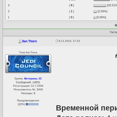
3
[
8
]
[20.51%
2
[
1
]
[2.56%]
1
[
0
]
[0.00%]
В
Гост
8.11.2014, 17:13
Ilan Thorn
Trust the Force
Группа:
Ветераны JC
Сообщений: 14851
Регистрация: 14.7.2006
Пользователь №: 3009
Награды:
9
Предупреждения:
(
10
%)
Временной пер