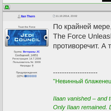
11.10.2014, 23:02
Ilan Thorn
По крайней мере
Trust the Force
The Force Unleas
противоречит. А
Группа:
Ветераны JC
Сообщений: 14851
Регистрация: 14.7.2006
Пользователь №: 3009
Награды:
9
--------------------
Предупреждения:
(
10
%)
"Невинный блаженец
Ilaan vanished – and t
Only Ilaan remained. 