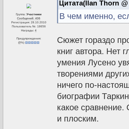
Цитата(Ilan Thorn @ 
В чем именно, ес
Группа:
Участники
Сообщений: 406
Регистрация: 28.10.2010
Пользователь №: 18656
Награды:
4
Сюжет гораздо пр
Предупреждения:
(
0
%)
книг автора. Нет 
умения Лусено ув
творениями других
ничего по-настоящ
биографии Таркина
какое сравнение.
и плоским.