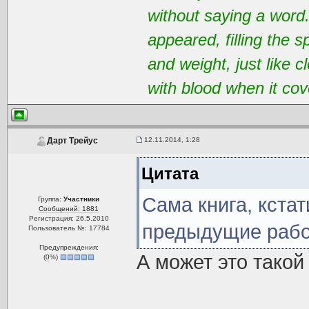
without saying a word
appeared, filling the 
and weight, just like 
with blood when it cov
12.11.2014, 1:28
Дарт Трейус
Цитата
Сама книга, кстат
Группа:
Участники
Сообщений: 1881
Регистрация: 26.5.2010
предыдущие рабо
Пользователь №: 17784
Предупреждения:
А может это тако
(
0
%)