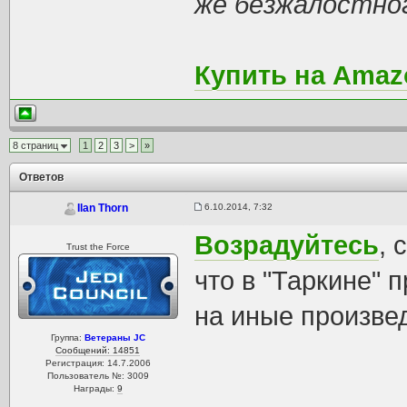
же безжалостного
Купить на Amazo
8 страниц
1
2
3
>
»
Ответов
6.10.2014, 7:32
Ilan Thorn
Возрадуйтесь
, 
Trust the Force
что в "Таркине"
на иные произве
Группа:
Ветераны JC
Сообщений: 14851
Регистрация: 14.7.2006
Пользователь №: 3009
Награды:
9