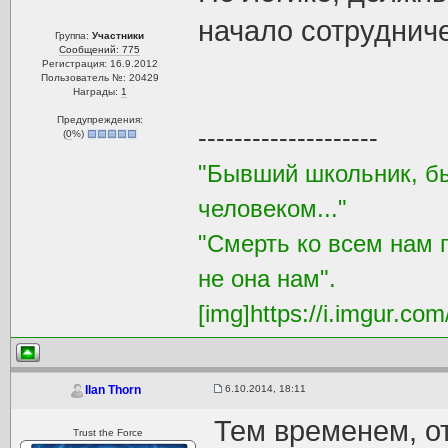
начало сотрудниче
Группа:
Участники
Сообщений: 775
Регистрация: 16.9.2012
Пользователь №: 20429
Награды:
1
Предупреждения:
--------------------
(
0
%)
"Бывший школьник, бы
человеком..."
"Смерть ко всем нам 
не она нам".
[img]https://i.imgur.com
6.10.2014, 18:11
Ilan Thorn
Тем временем, от
Trust the Force