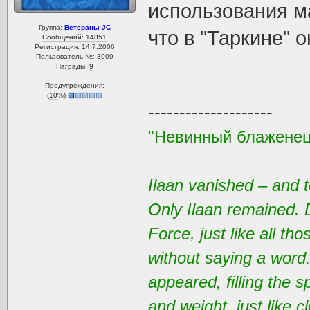
использования м
Группа:
Ветераны JC
что в "Таркине" 
Сообщений: 14851
Регистрация: 14.7.2006
Пользователь №: 3009
Награды:
9
Предупреждения:
(
10
%)
--------------------
"Невинный блаженец
Ilaan vanished – and t
Only Ilaan remained. 
Force, just like all t
without saying a word
appeared, filling the 
and weight, just like 