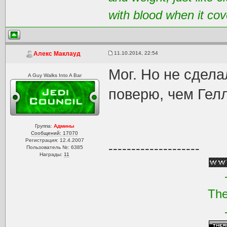
with blood when it cov
11.10.2014, 22:54
Алекс Маклауд
Мог. Но не сделал
A Guy Walks Into A Bar
поверю, чем Гелл
Группа:
Админы
Сообщений: 17070
Регистрация: 12.4.2007
--------------------
Пользователь №: 6385
Награды:
11
The