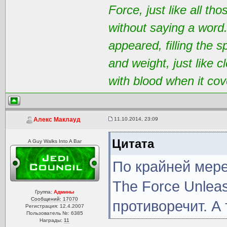
Force, just like all t
without saying a word
appeared, filling the 
and weight, just like 
with blood when it cov
11.10.2014, 23:09
Алекс Маклауд
Цитата
A Guy Walks Into A Bar
По крайней мере
The Force Unlea
Группа:
Админы
Сообщений: 17070
противоречит. А
Регистрация: 12.4.2007
Пользователь №: 6385
Награды:
11