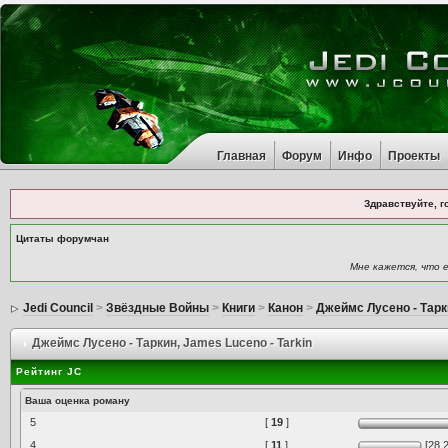
Главная
Форум
Инфо
Проекты
Здравствуйте, г
Цитаты форумчан
Мне кажется, что 
Jedi Council
>
Звёздные Войны
>
Книги
>
Канон
>
Джеймс Лусено - Тарк
Джеймс Лусено - Таркин
, James Luceno - Tarkin
Рейтинг JC
Ваша оценка роману
5
[
19
]
4
[
11
]
[28.