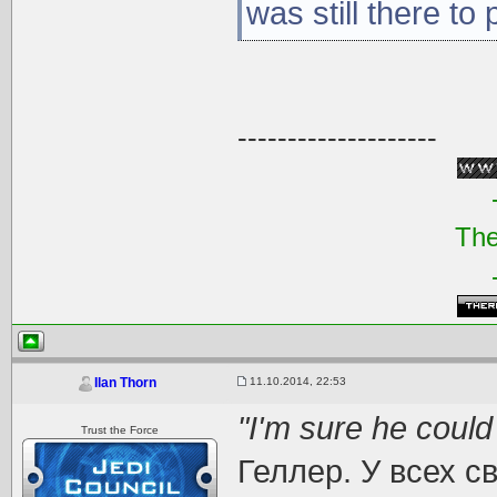
was still there to
--------------------
The
11.10.2014, 22:53
Ilan Thorn
"I'm sure he coul
Trust the Force
Геллер. У всех с