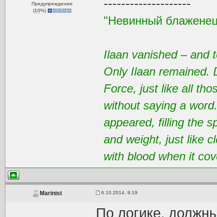
--------------------
Предупреждения:
(
10
%)
"Невинный блаженец
Ilaan vanished – and t
Only Ilaan remained. 
Force, just like all t
without saying a word
appeared, filling the 
and weight, just like 
with blood when it cov
6.10.2014, 9:19
Marinist
По логике, должн