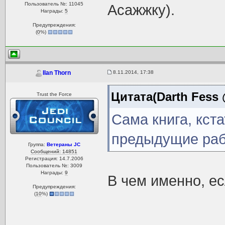
Пользователь №: 11045
Асажжку).
Награды:
5
Предупреждения:
(
0
%)
8.11.2014, 17:38
Ilan Thorn
Цитата(Darth Fess 
Trust the Force
Сама книга, кст
предыдущие раб
Группа:
Ветераны JC
Сообщений: 14851
Регистрация: 14.7.2006
Пользователь №: 3009
Награды:
9
В чем именно, ес
Предупреждения:
(
10
%)