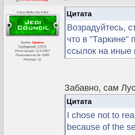
Цитата
A Guy Walks Into A Bar
Возрадуйтесь, с
что в "Таркине"
Группа:
Админы
Сообщений: 17070
ссылок на иные 
Регистрация: 12.4.2007
Пользователь №: 6385
Награды:
11
Забавно, сам Лу
Цитата
I chose not to re
because of the sett