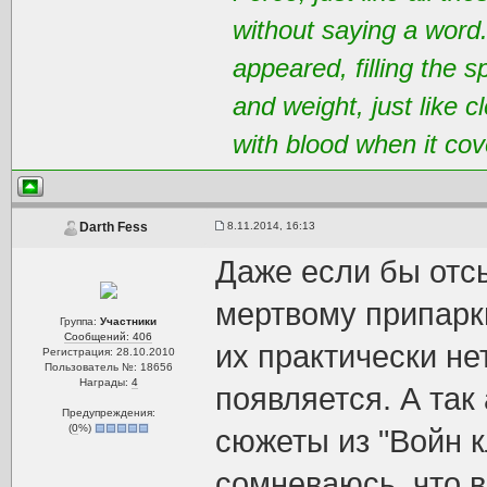
without saying a word
appeared, filling the 
and weight, just like 
with blood when it cov
8.11.2014, 16:13
Darth Fess
Даже если бы отс
мертвому припарки
Группа:
Участники
Сообщений: 406
их практически не
Регистрация: 28.10.2010
Пользователь №: 18656
Награды:
4
появляется. А так
Предупреждения:
(
0
%)
сюжеты из "Войн к
сомневаюсь, что в