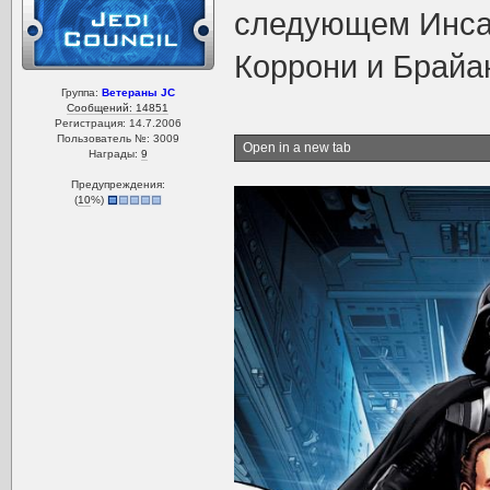
следующем Инса
Коррони и Брайа
Группа:
Ветераны JC
Сообщений: 14851
Регистрация: 14.7.2006
Пользователь №: 3009
Open in a new tab
Награды:
9
Предупреждения:
(
10
%)