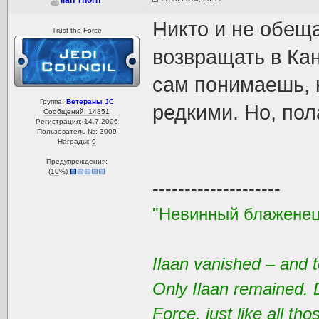
Ilan Thorn
Никто и не обеща
Trust the Force
возвращать в Ка
сам понимаешь, 
Группа:
Ветераны JC
редкими. Но, пол
Сообщений: 14851
Регистрация: 14.7.2006
Пользователь №: 3009
Награды:
9
Предупреждения:
(
10
%)
--------------------
"Невинный блаженец
Ilaan vanished – and t
Only Ilaan remained. 
Force, just like all t