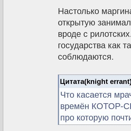
Настолько маргин
открытую занимал
вроде с рилотских
государства как т
соблюдаются.
Цитата(knight errant
Что касается мра
времён КОТОР-СВ
про которую почт