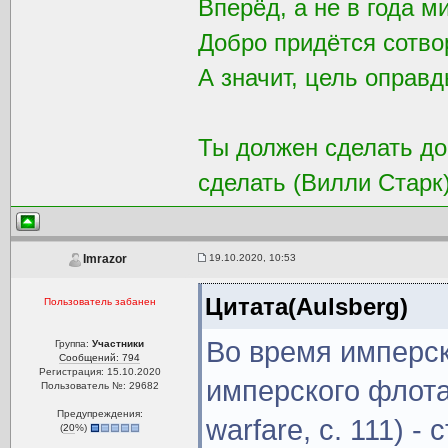
Вперёд, а не в года м
Добро придётся сотвор
А значит, цель оправд
Ты должен сделать доб
сделать (Вилли Старк
19.10.2020, 10:53
Imrazor
Цитата(Aulsberg)
Пользователь забанен
Во время имперск
Группа:
Участники
Сообщений: 794
Регистрация: 15.10.2020
имперского флота
Пользователь №: 29682
Предупреждения:
warfare, с. 111) -
(
20
%)