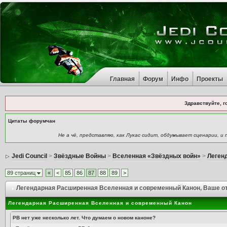
Главная
Форум
Инфо
Проекты
Здравствуйте, г
Цитаты форумчан
Не а чё, представляю, как Лукас сидит, обдумывает сценарии, и
Jedi Council
>
Звёздные Войны
>
Вселенная «Звёздных войн»
>
Леген
89 страниц
«
<
85
86
87
88
89
>
Легендарная Расширенная Вселенная и современный Канон
, Ваше о
Легендарная Расширенная Вселенная и современный Канон
РВ нет уже несколько лет. Что думаем о новом каноне?