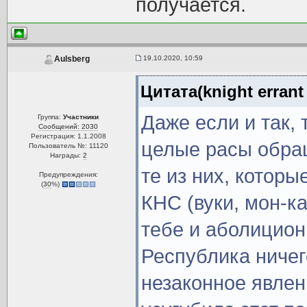
получается.
19.10.2020, 10:59
Aulsberg
Цитата(knight errant
Даже если и так, 
Группа:
Участники
Сообщений: 2030
Регистрация: 1.1.2008
целые расы обра
Пользователь №: 11120
Награды:
2
те из них, котор
Предупреждения:
(
30
%)
КНС (вуки, мон-ка
тебе и аболицион
Республика ничег
незаконное явле