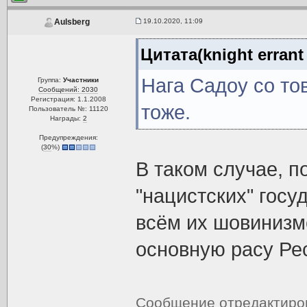
19.10.2020, 11:09
Aulsberg
Цитата(knight errant
Нага Садоу со то
Группа:
Участники
Сообщений: 2030
Регистрация: 1.1.2008
тоже.
Пользователь №: 11120
Награды:
2
Предупреждения:
(
30
%)
В таком случае, п
"нацистских" госуд
всём их шовинизм
основную расу Ре
Сообщение отредактир