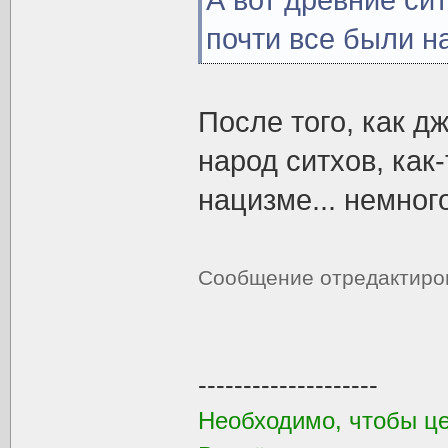
А вот древние си
почти все были н
После того, как д
народ ситхов, как
нацизме... немног
Сообщение отредактир
--------------------
Необходимо, чтобы ц