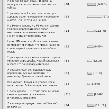
Я всё так же разгневан. РВ была на
голову выше всего, что выдают писаки
[
18
]
[14.88%]
сейчас
Я разочарован. Несмотря на некоторые
хорошие сюжетные решения я всё равно
[
33
]
[27.
считаю, что РВ лучше и ценнее
И у Нового канона, и у РВ были слабости.
Решение переписать пост-эндор
[
14
]
[11.57%]
невозможно просто охарактеризовать.
Понятно станет через пару лет
Ну нет РВ, и нет - любить и читать никто
не мешает. Я считаю, что Новый канон со
[
12
]
[9.92%]
своей задачей справляется, и особо не
горюю
Я расстроен отсутствием сильных героев
РВ вроде Мары Джейд. Новый канон пока
[
8
]
[6.61%]
выдаёт что-то невразумительное
Я спокоен, если они и дальше будут
переносить лучшие элементы РВ
[
8
]
[6.61%]
(например, Трауна) в Новый канон
Всё хорошо. Фильмы на уровне, как и
[
3
]
[2.48%]
мультсериал. Всё примерно как раньше
Я всем доволен. РВ отжил своё, а Новый
канон открывает путь к новым
[
11
]
[9.09%]
интересным решениям
Я в принципе отрицаю понятие "Канона" и
[
14
]
[11.57%]
не делю ЗВ