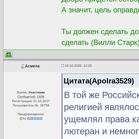
А значит, цель оправд
Ты должен сделать доб
сделать (Вилли Старк
19.10.2020, 12:22
Асмела
Цитата(Apolra3529)
В той же Российс
Группа:
Участники
Сообщений: 1406
Регистрация: 21.10.2017
религией являлос
Пользователь №: 28759
Предупреждения:
ущемлял права ка
(
0
%)
лютеран и немног