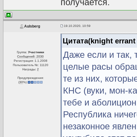
получается.
19.10.2020, 10:59
Aulsberg
Цитата(knight errant
Даже если и так, 
Группа:
Участники
Сообщений: 2030
Регистрация: 1.1.2008
целые расы обра
Пользователь №: 11120
Награды:
2
те из них, котор
Предупреждения:
(
30
%)
КНС (вуки, мон-ка
тебе и аболицион
Республика ничег
незаконное явле