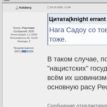
19.10.2020, 11:09
Aulsberg
Цитата(knight errant
Нага Садоу со то
Группа:
Участники
Сообщений: 2030
Регистрация: 1.1.2008
тоже.
Пользователь №: 11120
Награды:
2
Предупреждения:
(
30
%)
В таком случае, п
"нацистских" госуд
всём их шовинизм
основную расу Ре
Сообщение отредактир