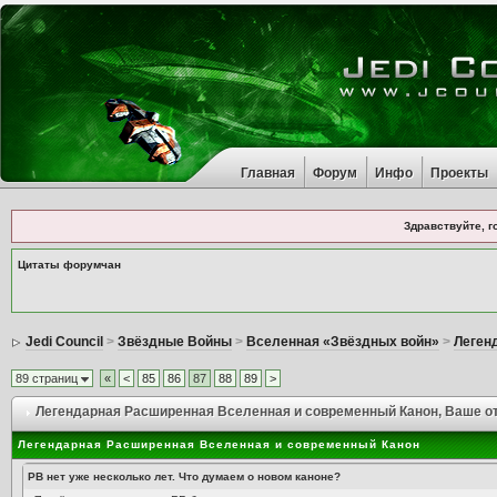
Главная
Форум
Инфо
Проекты
Здравствуйте, г
Цитаты форумчан
Jedi Council
>
Звёздные Войны
>
Вселенная «Звёздных войн»
>
Леген
89 страниц
«
<
85
86
87
88
89
>
Легендарная Расширенная Вселенная и современный Канон
, Ваше о
Легендарная Расширенная Вселенная и современный Канон
РВ нет уже несколько лет. Что думаем о новом каноне?