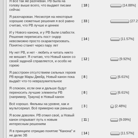
Я всё так же разгневан. РВ была на
голову выше всего, что выдают писаки
[
18
]
[14.88%]
сейчас
Я разочарован. Несмотря на некоторые
хорошие сюжетные решения я всё равно
[
33
]
[27.
считаю, что РВ лучше и ценнее
И у Нового канона, и у РВ были слабости.
Решение переписать пост-эндор
[
14
]
[11.57%]
невозможно просто охарактеризовать.
Понятно станет через пару лет
Ну нет РВ, и нет - любить и читать никто
не мешает. Я считаю, что Новый канон со
[
12
]
[9.92%]
своей задачей справляется, и особо не
горюю
Я расстроен отсутствием сильных героев
РВ вроде Мары Джейд. Новый канон пока
[
8
]
[6.61%]
выдаёт что-то невразумительное
Я спокоен, если они и дальше будут
переносить лучшие элементы РВ
[
8
]
[6.61%]
(например, Трауна) в Новый канон
Всё хорошо. Фильмы на уровне, как и
[
3
]
[2.48%]
мультсериал. Всё примерно как раньше
Я всем доволен. РВ отжил своё, а Новый
канон открывает путь к новым
[
11
]
[9.09%]
интересным решениям
Я в принципе отрицаю понятие "Канона" и
[
14
]
[11.57%]
не делю ЗВ