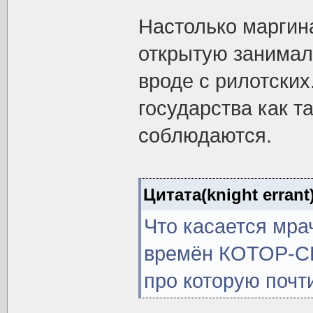
Настолько маргин
открытую занимал
вроде с рилотских
государства как т
соблюдаются.
Цитата(knight errant
Что касается мра
времён КОТОР-СВ
про которую почт