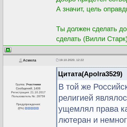
А значит, цель оправд
Ты должен сделать доб
сделать (Вилли Старк
19.10.2020, 12:22
Асмела
Цитата(Apolra3529)
В той же Российс
Группа:
Участники
Сообщений: 1406
Регистрация: 21.10.2017
религией являлос
Пользователь №: 28759
Предупреждения:
ущемлял права ка
(
0
%)
лютеран и немног