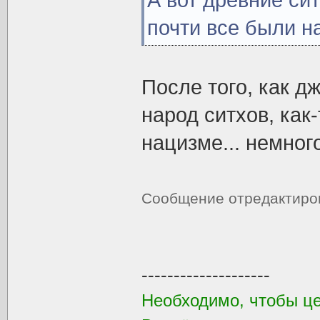
А вот древние си
почти все были н
После того, как д
народ ситхов, как
нацизме... немног
Сообщение отредактир
--------------------
Необходимо, чтобы ц