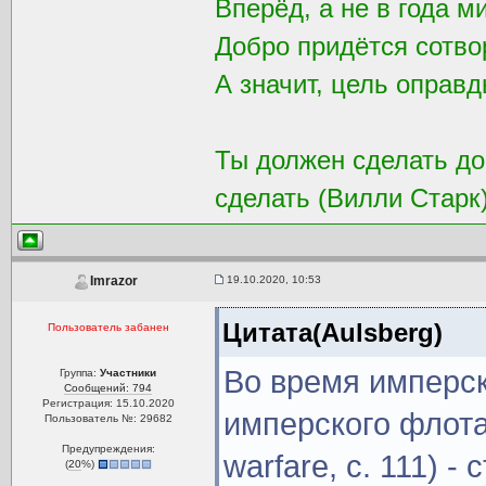
Вперёд, а не в года м
Добро придётся сотвор
А значит, цель оправд
Ты должен сделать доб
сделать (Вилли Старк
19.10.2020, 10:53
Imrazor
Цитата(Aulsberg)
Пользователь забанен
Во время имперск
Группа:
Участники
Сообщений: 794
Регистрация: 15.10.2020
имперского флота
Пользователь №: 29682
Предупреждения:
warfare, с. 111) -
(
20
%)