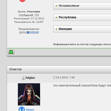
Независимые
Группа:
Участники
Сообщений: 713
Республика
Регистрация: 27.12.2012
Пользователь №: 21357
Империя
Предупреждения:
(
10
%)
Информация взята из постов следующих польз
Ответов
19.2.2014, 7:39
folglan
это окончательный список?или будут п
Jaisen