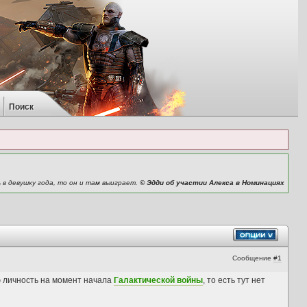
Поиск
 в девушку года, то он и там выиграет.
© Эдди об участии Алекса в Номинациях
Сообщение
#1
 личность на момент начала
Галактической войны
, то есть тут нет