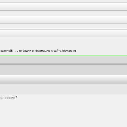
ователей:
,
,
, те брали информацию с сайта bioware.ru
ополнения?