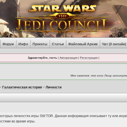
Форум
Инфо
Проекты
Статьи
Файловый Архив
Чат (
0
онлайн)
Здравствуйте, гость
(
Авторизация
|
Регистрация
)
Мне кажется, что если Лешу запихнуть
>
Галактическая история
>
Личности
которых личностях игры SW:TOR. Данная информация описывает ту или иную
остями во время игры.