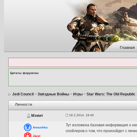
Главная
Цитаты форумчан
Jedi Council
>
Звёздные Войны
>
Игры
>
Star Wars: The Old Republic
Личности
18.2.2014, 19:40
Мэмит
Тут изложена базовая информация о не
Annushka
спойлеров о том, что произойдет с личн
Járel