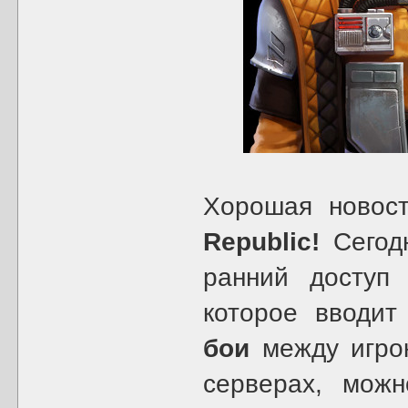
Хорошая новос
Republic!
Сегодн
ранний доступ
которое вводи
бои
между игрок
серверах, мож