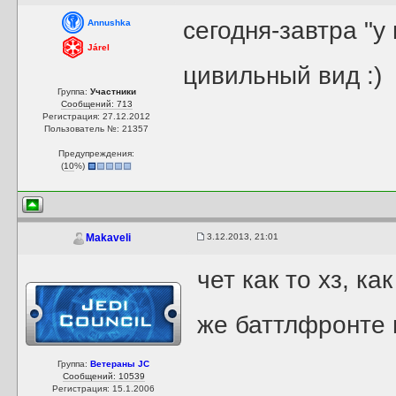
сегодня-завтра "у
Annushka
Járel
цивильный вид :)
Группа:
Участники
Сообщений: 713
Регистрация: 27.12.2012
Пользователь №: 21357
Предупреждения:
(
10
%)
3.12.2013, 21:01
Makaveli
чет как то хз, к
же баттлфронте 
Группа:
Ветераны JC
Сообщений: 10539
Регистрация: 15.1.2006