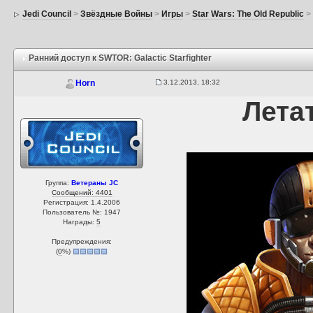
Jedi Council
>
Звёздные Войны
>
Игры
>
Star Wars: The Old Republic
Ранний доступ к SWTOR: Galactic Starfighter
3.12.2013, 18:32
Horn
Летат
Группа:
Ветераны JC
Сообщений: 4401
Регистрация: 1.4.2006
Пользователь №: 1947
Награды:
5
Предупреждения:
(
0
%)