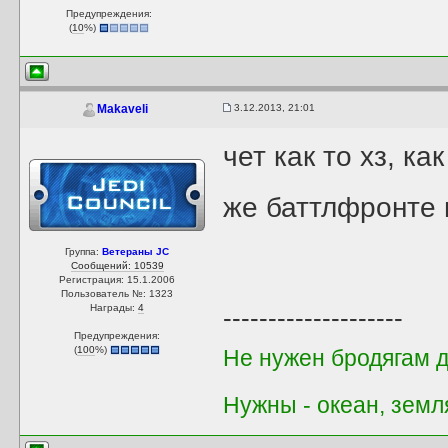
Предупреждения:
(
10
%)
3.12.2013, 21:01
Makaveli
чет как то хз, к
же баттлфронте 
Группа:
Ветераны JC
Сообщений: 10539
Регистрация: 15.1.2006
Пользователь №: 1323
Награды:
4
--------------------
Предупреждения:
(
100
%)
Не нужен бродягам д
Нужны - океан, земл