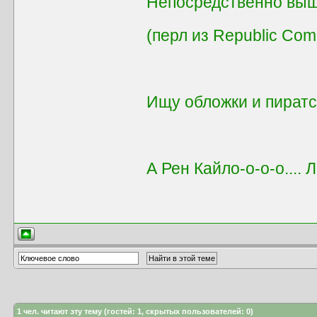
Непосредственно выш
(перл из Republic Co
Ищу обложки и пиратс
А Рен Кайло-о-о-о.... 
1
чел. читают эту тему (гостей: 1, скрытых пользователей: 0)