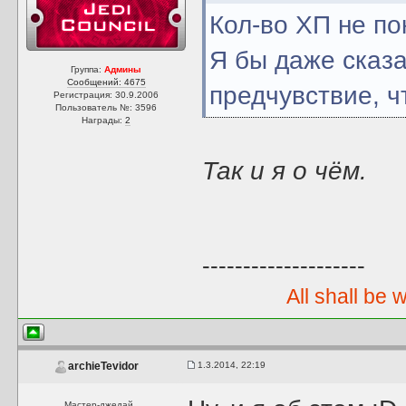
Кол-во ХП не по
Я бы даже сказ
Группа:
Админы
Сообщений: 4675
предчувствие, ч
Регистрация: 30.9.2006
Пользователь №: 3596
Награды:
2
Так и я о чём.
--------------------
All shall be 
1.3.2014, 22:19
archieTevidor
Мастер-джедай