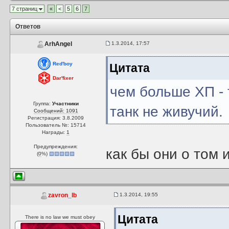
7 страниц
«
<
5
6
7
Ответов
1.3.2014, 17:57
ArhAngel
Red'boy
Цитата
Dar'fixer
чем больше ХП - 
Группа:
Участники
танк не живучий.
Сообщений: 1091
Регистрация: 3.8.2009
Пользователь №: 15714
Награды:
1
Предупреждения:
как бы они о том 
(
0
%)
1.3.2014, 19:55
zavron_lb
Цитата
There is no law we must obey