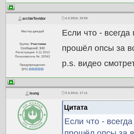
4.3.2014, 23:54
archieTevidor
Если что - всегда
Мастер-джедай
Группа:
Участники
прошёл опсы за вс
Сообщений: 940
Регистрация: 4.11.2012
Пользователь №: 20542
p.s. видео смотрет
Предупреждения:
(
0
%)
5.3.2014, 17:11
Isung
Цитата
Если что - всегда
прошёл опсы за вс