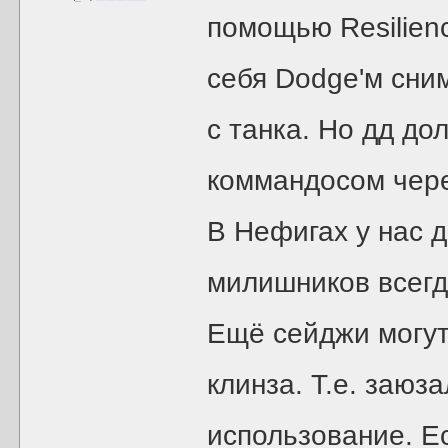
помощью Resilienc
себя Dodge'м сни
с танка. Но дд до
коммандосом чере
В Нефигах у нас д
милишников всегд
Ещё сейджи могут 
клинза. Т.е. заюз
использование. Ес