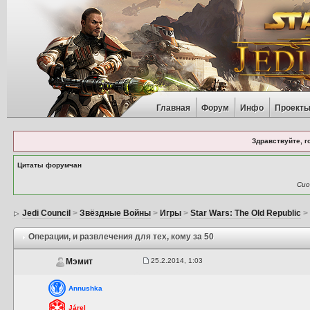
Главная
Форум
Инфо
Проект
Здравствуйте, г
Цитаты форумчан
Сио
Jedi Council
>
Звёздные Войны
>
Игры
>
Star Wars: The Old Republic
Операции
, и развлечения для тех, кому за 50
25.2.2014, 1:03
Мэмит
Annushka
Járel