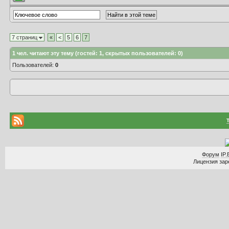
7 страниц
«
<
5
6
7
1
чел. читают эту тему (гостей: 1, скрытых пользователей: 0)
Пользователей:
0
Форум
IP.
Лицензия заре