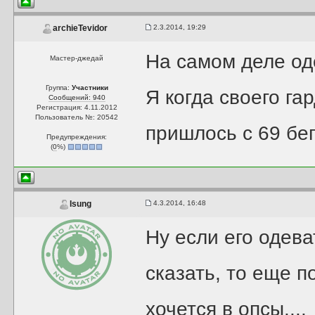
2.3.2014, 19:29
archieTevidor
На самом деле оде
Мастер-джедай
Группа:
Участники
Я когда своего га
Сообщений: 940
Регистрация: 4.11.2012
Пользователь №: 20542
пришлось с 69 бег
Предупреждения:
(
0
%)
4.3.2014, 16:48
Isung
Ну если его одева
сказать, то еще п
хочется в опсы....