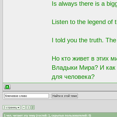
Is always there is a bigg
Listen to the legend of 
I told you the truth. The 
Но кто живет в этих м
Владыки Мира? И как 
для человека?
2 страниц
<
1
2
1
чел. читают эту тему (гостей: 1, скрытых пользователей: 0)