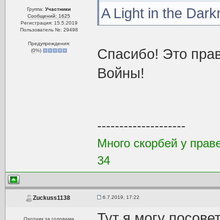
A Light in the Dar
Группа:
Участники
Сообщений: 1625
Регистрация: 15.5.2019
Пользователь №: 29498
Предупреждения:
Спасибо! Это пра
(
0
%)
Войны!
--------------------
Много скорбей у праве
34
6.7.2019, 17:22
Zuckuss1138
Тут я могу посове
Охотник за головами