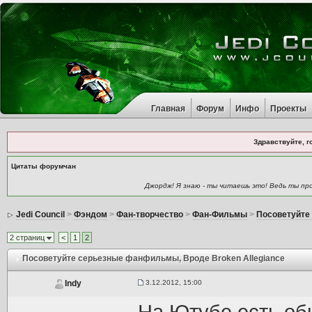
Главная
Форум
Инфо
Проекты
Здравствуйте, г
Цитаты форумчан
Джордж! Я знаю - ты читаешь это! Ведь ты про
Jedi Council
>
Фэндом
>
Фан-творчество
>
Фан-Фильмы
>
Посоветуйте
2 страниц
<
1
2
Посоветуйте серьезные фанфильмы
, Вроде Broken Allegiance
3.12.2012, 15:00
Indy