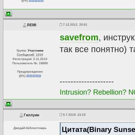
(
0
%)
7.12.2012, 20:01
REMI
savefrom
, инстру
так все понятно) 
Группа:
Участники
Сообщений: 1010
Регистрация: 2.11.2010
Пользователь №: 18686
Предупреждения:
(
0
%)
--------------------
Intrusion? Rebellion?
5.7.2019, 23:23
Гиллуин
Цитата(Binary Sunse
Джедай-библиотекарь