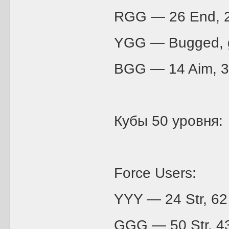
RGG — 26 End, 23
YGG — Bugged, 
BGG — 14 Aim, 33
Кубы 50 уровня:
Force Users:
YYY — 24 Str, 62
GGG — 50 Str, 43