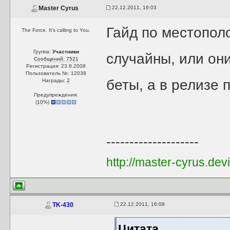
22.12.2011, 16:03
Master Cyrus
Гайд по местопол
The Force. It's calling to You.
Группа:
Участники
случайны, или он
Сообщений: 7521
Регистрация: 23.8.2008
Пользователь №: 12038
беты, а в релизе 
Награды:
2
Предупреждения:
(
10
%)
--------------------
http://master-cyrus.dev
22.12.2011, 16:08
TK-430
Цитата