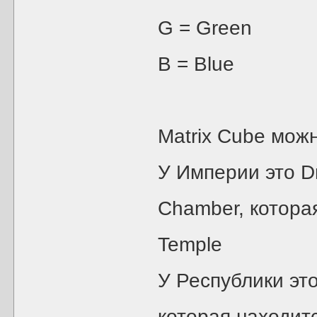
G = Green
B = Blue
Matrix Cube можн
У Империи это D
Chamber, которая
Temple
У Республики это
которая находитс