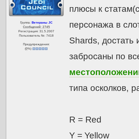
плюсы к статам(с
персонажа в слот
Группа:
Ветераны JC
Сообщений: 2745
Регистрация: 31.5.2007
Пользователь №: 7418
Shards, достать 
Предупреждения:
(
0
%)
забросаны по все
местоположени
типа осколков, р
R = Red
Y = Yellow