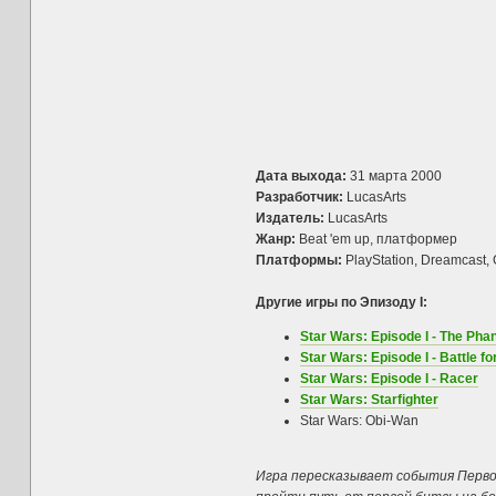
Дата выхода:
31 марта 2000
Разработчик:
LucasArts
Издатель:
LucasArts
Жанр:
Beat 'em up, платформер
Платформы:
PlayStation, Dreamcast
Другие игры по Эпизоду I:
Star Wars: Episode I - The Ph
Star Wars: Episode I - Battle f
Star Wars: Episode I - Racer
Star Wars: Starfighter
Star Wars: Obi-Wan
Игра пересказывает события Первого