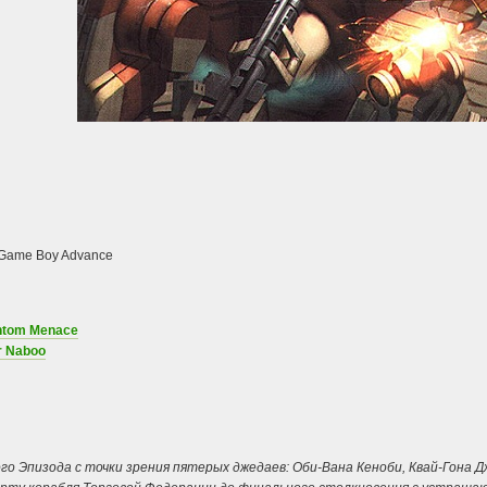
, Game Boy Advance
antom Menace
or Naboo
 Эпизода с точки зрения пятерых джедаев: Оби-Вана Кеноби, Квай-Гона Дж