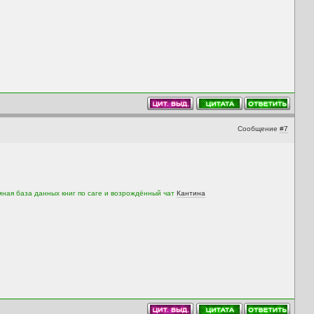
Сообщение
#7
мная база данных книг по саге и возрождённый чат
Кантина