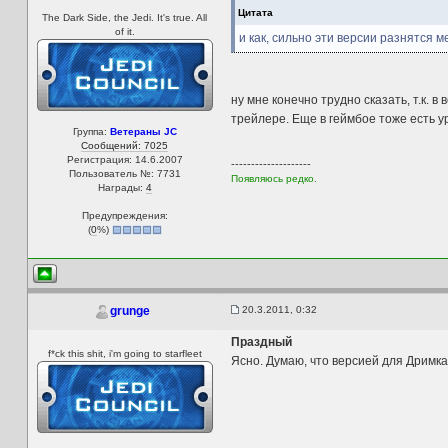
Цитата
The Dark Side, the Jedi. It's true. All
of it.
и как, сильно эти версии разнятся 
ну мне конечно трудно сказать, т.к. 
трейлере. Еще в геймбое тоже есть ур
Группа:
Ветераны JC
Сообщений: 7025
Регистрация: 14.6.2007
--------------------
Пользователь №: 7731
Появляюсь редко.
Награды:
4
Предупреждения:
(
0
%)
20.3.2011, 0:32
grunge
Праздный
f*ck this shit, i'm going to starfleet
Ясно. Думаю, что версией для Дримкас