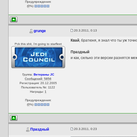
Предупреждения:
(
0
%)
20.3.2011, 0:13
grunge
Квай
, братюня, я знал что ты уж точн
f*ck this shit, i'm going to starfleet
Праздный
и как, сильно эти версии разнятся ме
Группа:
Ветераны JC
Сообщений: 5856
Регистрация: 20.12.2005
Пользователь №: 1122
Награды:
1
Предупреждения:
(
0
%)
20.3.2011, 0:23
Праздный