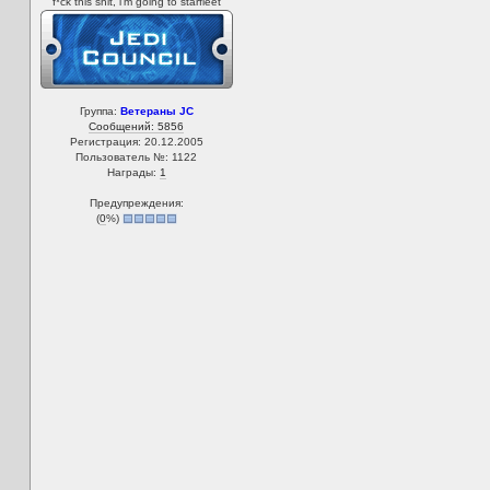
f*ck this shit, i'm going to starfleet
Группа:
Ветераны JC
Сообщений: 5856
Регистрация: 20.12.2005
Пользователь №: 1122
Награды:
1
Предупреждения:
(
0
%)