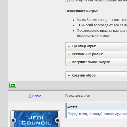
пройти путь от первой битвы на б
Особенности игры:
На выбор игрока даны пять гер
11 миссий воссоздают все сам
Прохождение игры за разных п
Джаром вместо мяча.
Трейлер игры:
Рекламный ролик:
Вступительное видео:
Краткий обзор
20.3.2011, 0:05
Eddie
Цитата
Перед вами, пожалуй, самая лучшая