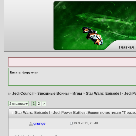
Главная
Цитаты форумчан
Jedi Council
>
Звёздные Войны
>
Игры
>
Star Wars: Episode I - Jedi P
2 страниц
1
2
>
Star Wars: Episode I - Jedi Power Battles
, Экшен по мотивам "Призр
19.3.2011, 23:40
grunge