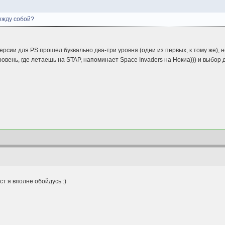
между собой?
в версии для PS прошел буквально два-три уровня (одни из первых, к тому же),
овень, где летаешь на STAP, напоминает Space Invaders на Нокиа))) и выбор д
т я вполне обойдусь :)