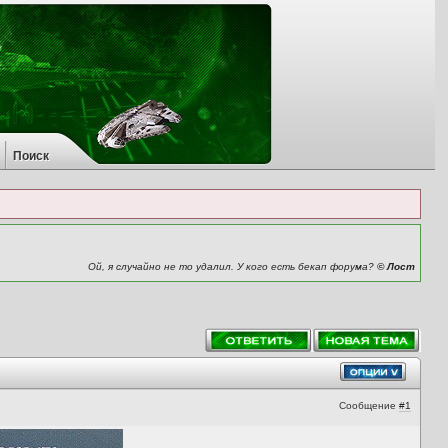
Поиск
Ой, я случайно не то удалил. У кого есть бекап форума?
© Лост
Сообщение
#1