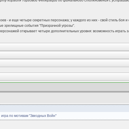
орту корабля Торговой Федерации до финального столкновения с устраша
оев - и еще четыре секретных персонажа; у каждого из них - свой стиль боя и
ые зрелищные события "Призрачной угрозы".
ерсонажей открывает четыре дополнительных уровня: возможность играть за д
 игра по мотивам "Звездных Войн"