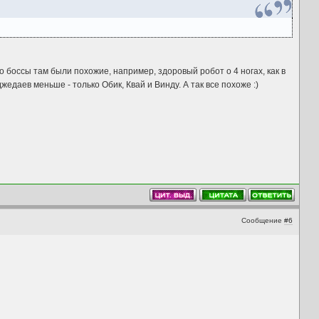
 но боссы там были похожие, например, здоровый робот о 4 ногах, как в
жедаев меньше - только Обик, Квай и Винду. А так все похоже :)
Сообщение
#6