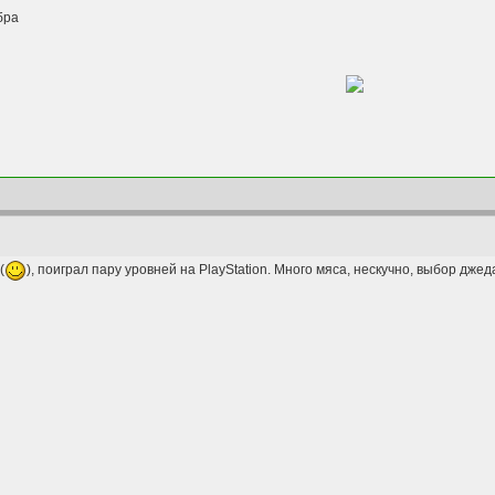
бра
(
), поиграл пару уровней на PlayStation. Много мяса, нескучно, выбор джед