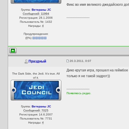
Фикс во имя великого джедайского до
Группа:
Ветераны JC
Сообщений: 11994
--------------------
Регистрация: 28.1.2006
Пользователь №: 1432
Награды:
4
Предупреждения:
(
0
%)
20.3.2011, 0:07
Праздный
Дико крутая игра, прошел на геймбое 
The Dark Side, the Jedi. It's true. All
только я не такой задрот))
of it.
--------------------
Появляюсь редко.
Группа:
Ветераны JC
Сообщений: 7025
Регистрация: 14.6.2007
Пользователь №: 7731
Награды:
4