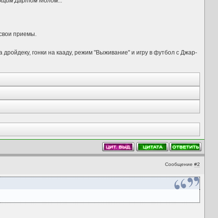
ющим Дартом Молом...
 свои приемы.
ройдеку, гонки на кааду, режим "Выживание" и игру в футбол с Джар-
Сообщение
#2