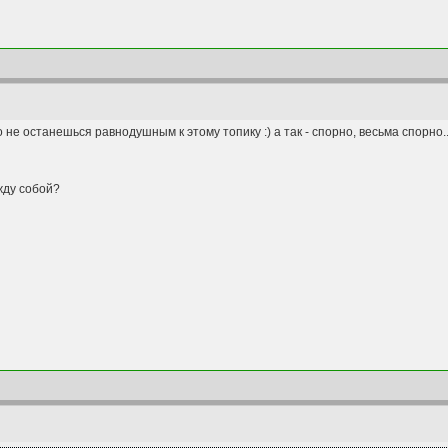
о не останешься равнодушным к этому топику :) а так - спорно, весьма спорно..
жду собой?