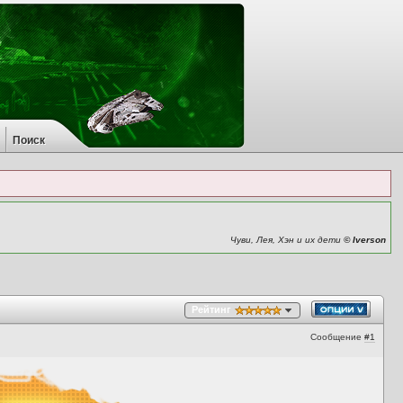
Поиск
Чуви, Лея, Хэн и их дети
© Iverson
Рейтинг
Сообщение
#1