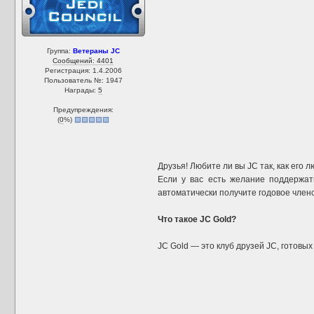
Группа:
Ветераны JC
Сообщений: 4401
Регистрация: 1.4.2006
Пользователь №: 1947
Награды:
5
Предупреждения:
(
0
%)
Друзья! Любите ли вы JC так, как его
Если у вас есть желание поддержат
автоматически получите годовое членс
Что такое JC Gold?
JC Gold — это клуб друзей JC, готовы