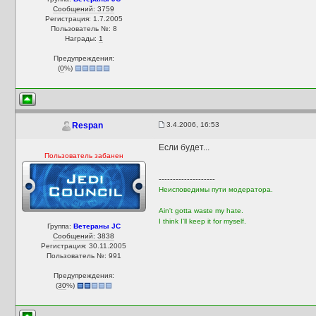
Сообщений: 3759
Регистрация: 1.7.2005
Пользователь №: 8
Награды:
1
Предупреждения:
(
0
%)
3.4.2006, 16:53
Respan
Если будет...
Пользователь забанен
--------------------
Неисповедимы пути модератора.
Ain't gotta waste my hate.
I think I'll keep it for myself.
Группа:
Ветераны JC
Сообщений: 3838
Регистрация: 30.11.2005
Пользователь №: 991
Предупреждения:
(
30
%)