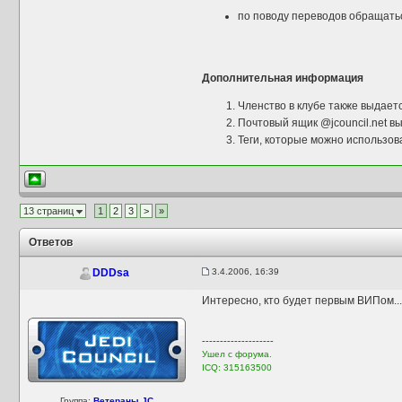
по поводу переводов обращать
Дополнительная информация
Членство в клубе также выдает
Почтовый ящик @jcouncil.net в
Теги, которые можно использовать в 
13 страниц
1
2
3
>
»
Ответов
3.4.2006, 16:39
DDDsa
Интересно, кто будет первым ВИПом...
--------------------
Ушел с форума.
ICQ: 315163500
Группа:
Ветераны JC