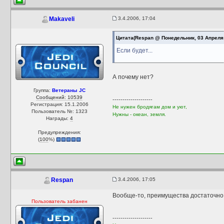
3.4.2006, 17:04
Makaveli
Цитата(Respan @ Понедельник, 03 Апреля 
Если будет...
А почему нет?
Группа:
Ветераны JC
Сообщений: 10539
--------------------
Регистрация: 15.1.2006
Не нужен бродягам дом и уют,
Пользователь №: 1323
Нужны - океан, земля.
Награды:
4
Предупреждения:
(
100
%)
3.4.2006, 17:05
Respan
Вообще-то, преимущества достаточно 
Пользователь забанен
--------------------