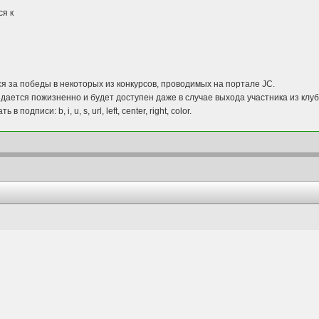
ся к
ся за победы в некоторых из конкурсов, проводимых на портале JC.
ыдается пожизненно и будет доступен даже в случае выхода участника из клуб
подписи: b, i, u, s, url, left, center, right, color.