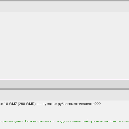
ко 10 WMZ (280 WMR) в ... ну хоть в рублевом эквиваленте???
тратишь деньги. Если ты тратишь и то, и другое - значит твой путь неверен. Если ты ничего