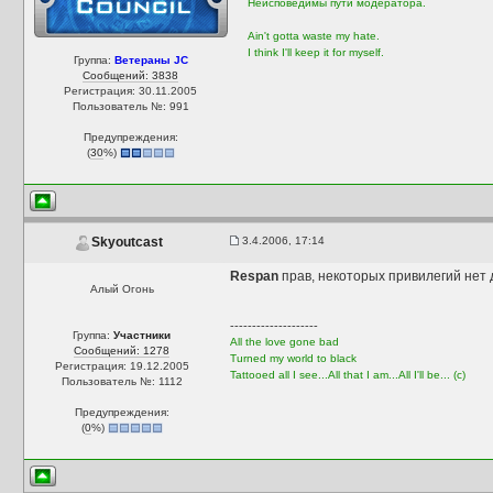
Неисповедимы пути модератора.
Ain't gotta waste my hate.
I think I'll keep it for myself.
Группа:
Ветераны JC
Сообщений: 3838
Регистрация: 30.11.2005
Пользователь №: 991
Предупреждения:
(
30
%)
3.4.2006, 17:14
Skyoutcast
Respan
прав, некоторых привилегий нет д
Алый Огонь
--------------------
Группа:
Участники
All the love gone bad
Сообщений: 1278
Turned my world to black
Регистрация: 19.12.2005
Tattooed all I see...All that I am...All I'll be... (с)
Пользователь №: 1112
Предупреждения:
(
0
%)