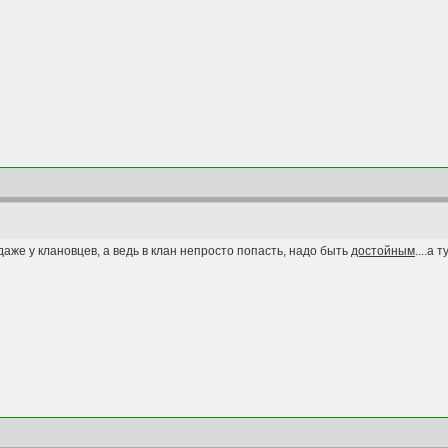
аже у клановцев, а ведь в клан непросто попасть, надо быть
достойным
....а 