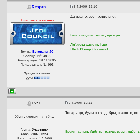
3.4.2006, 17:16
Respan
Да ладно, всё правильно.
Пользователь забанен
--------------------
Неисповедимы пути модератора.
Ain't gotta waste my hate.
I think I'll keep it for myself.
Группа:
Ветераны JC
Сообщений: 3838
Регистрация: 30.11.2005
Пользователь №: 991
Предупреждения:
(
30
%)
3.4.2006, 19:11
Exar
Товарищи, будьте так добры, скажите, ско
Убунту смотрит на тебя...
--------------------
Группа:
Участники
Время - деньги. Либо ты тратишь время, либо ты 
Сообщений: 1563
Регистрация: 4.3.2006