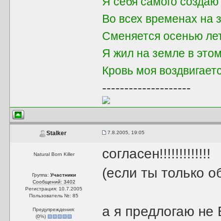
Я себя самого создаю
Во всех временах на 
Сменяется осенью ле
Я жил на земле в это
Кровь моя воздвигает
--------------------
7.8.2005, 19:05
Stalker
согласен!!!!!!!!!!!!!
Natural Born Killer
(если ты только о
Группа:
Участники
Сообщений: 3402
Регистрация: 10.7.2005
Пользователь №: 85
а я предлогаю не 
Предупреждения:
(
0
%)