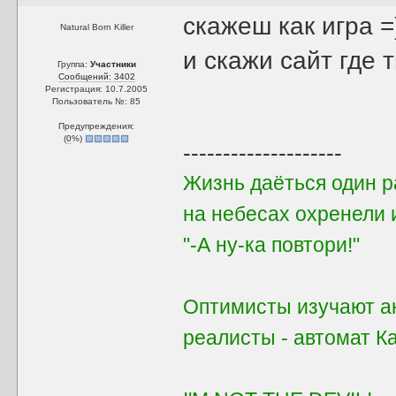
скажеш как игра =
Natural Born Killer
и скажи сайт где
Группа:
Участники
Сообщений: 3402
Регистрация: 10.7.2005
Пользователь №: 85
Предупреждения:
(
0
%)
--------------------
Жизнь даёться один ра
на небесах охренели 
"-А ну-ка повтори!"
Оптимисты изучают ан
реалисты - автомат 