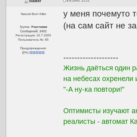
8.8.2005, 11:11
Stalker
у меня почемуто 
Natural Born Killer
(на сам сайт не з
Группа:
Участники
Сообщений: 3402
Регистрация: 10.7.2005
Пользователь №: 85
Предупреждения:
(
0
%)
--------------------
Жизнь даёться один ра
на небесах охренели 
"-А ну-ка повтори!"
Оптимисты изучают ан
реалисты - автомат 