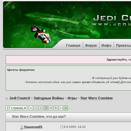
Главная
Форум
Инфо
Проект
Здравствуйте, г
Цитаты форумчан
- В следующий раз будем 
- Кстати неплохая идея, как раз самое время объявить об этом)) Для 
Jedi Council
>
Звёздные Войны
>
Игры
>
Star Wars Combine
17 страниц
<
1
2
3
4
5
>
»
Star Wars Combine
, что да как?
6.8.2005, 14:22
Daemon05