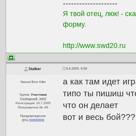
--------------------
Я твой отец, люк! - с
форму.
http://www.swd20.ru
8.8.2005, 8:58
Stalker
а как там идет иг
Natural Born Killer
типо ты пишиш чт
Группа:
Участники
Сообщений: 3402
что он делает
Регистрация: 10.7.2005
Пользователь №: 85
вот и весь бой???
Предупреждения:
(
0
%)