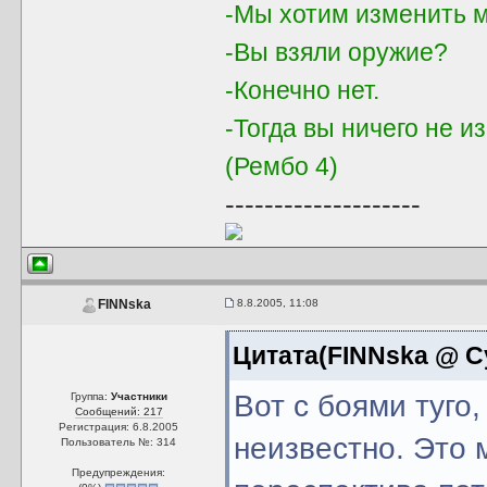
-Мы хотим изменить м
-Вы взяли оружие?
-Конечно нет.
-Тогда вы ничего не и
(Рембо 4)
--------------------
8.8.2005, 11:08
FINNska
Цитата(FINNska @ Су
Вот с боями туго,
Группа:
Участники
Сообщений: 217
Регистрация: 6.8.2005
неизвестно. Это 
Пользователь №: 314
Предупреждения: