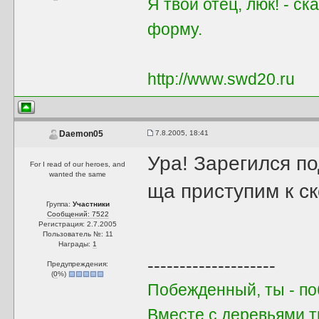
Я твой отец, люк! - с
форму.
http://www.swd20.ru
7.8.2005, 18:41
Daemon05
Ура! Зарегился по
For I read of our heroes, and
wanted the same
ща приступим к с
Группа:
Участники
Сообщений: 7522
Регистрация: 2.7.2005
Пользователь №: 11
Награды:
1
--------------------
Предупреждения:
(
0
%)
Побежденный, ты - поб
Вместе с деревьями 