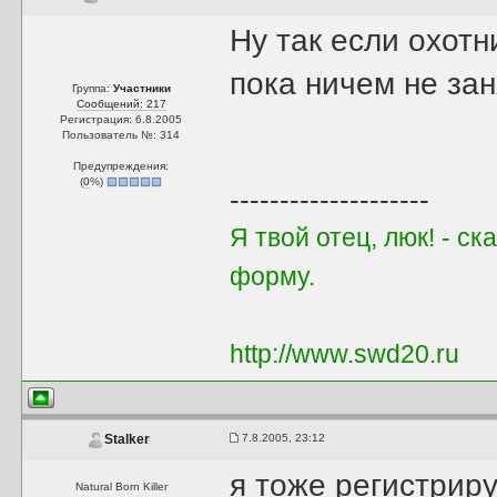
Ну так если охот
пока ничем не зан
Группа:
Участники
Сообщений: 217
Регистрация: 6.8.2005
Пользователь №: 314
Предупреждения:
(
0
%)
--------------------
Я твой отец, люк! - с
форму.
http://www.swd20.ru
7.8.2005, 23:12
Stalker
я тоже регистрир
Natural Born Killer