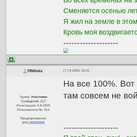
Во всех временах на 
Сменяется осенью ле
Я жил на земле в это
Кровь моя воздвигает
--------------------
7.8.2005, 20:01
FINNska
На все 100%. Вот
там совсем не во
Группа:
Участники
Сообщений: 217
Регистрация: 6.8.2005
Пользователь №: 314
Предупреждения:
(
0
%)
--------------------