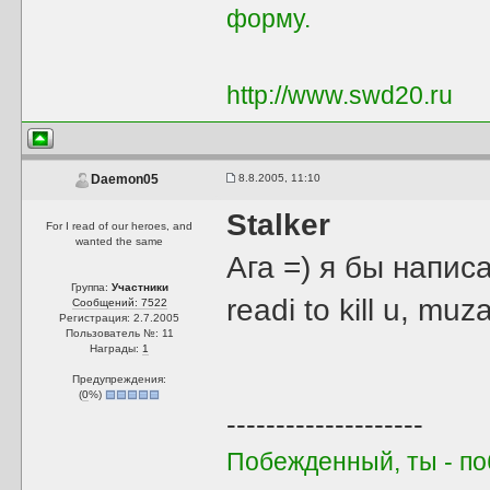
форму.
http://www.swd20.ru
8.8.2005, 11:10
Daemon05
Stalker
For I read of our heroes, and
wanted the same
Ага =) я бы напис
Группа:
Участники
readi to kill u, muz
Сообщений: 7522
Регистрация: 2.7.2005
Пользователь №: 11
Награды:
1
Предупреждения:
(
0
%)
--------------------
Побежденный, ты - поб