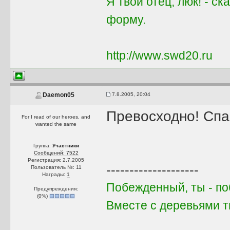
Я твой отец, люк! - с
форму.
http://www.swd20.ru
7.8.2005, 20:04
Daemon05
Превосходно! Спа
For I read of our heroes, and
wanted the same
Группа:
Участники
Сообщений: 7522
Регистрация: 2.7.2005
--------------------
Пользователь №: 11
Награды:
1
Побежденный, ты - поб
Предупреждения:
(
0
%)
Вместе с деревьями 