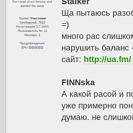
Stalker
For I read of our heroes, and
wanted the same
Ща пытаюсь разоб
Группа:
Участники
=)
Сообщений: 7522
Регистрация: 2.7.2005
Пользователь №: 11
много рас слишком
Награды:
1
Предупреждения:
нарушить баланс - 
(
0
%)
сайт:
http://ua.fm/
FINNska
А какой расой и 
уже примерно понял
думаю. не слишком