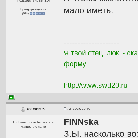
Пользователь №: 314
мало иметь.
Предупреждения:
(
0
%)
--------------------
Я твой отец, люк! - с
форму.
http://www.swd20.ru
7.8.2005, 19:40
Daemon05
FINNska
For I read of our heroes, and
wanted the same
З.Ы. насколько в