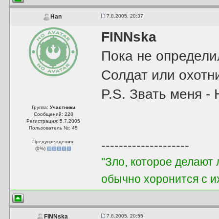
7.8.2005, 20:37
Han
FINNska
Пока не определи
Солдат или охотни
P.S. Звать меня -
Группа:
Участники
Сообщений: 228
Регистрация: 5.7.2005
Пользователь №: 45
--------------------
Предупреждения:
(
0
%)
"Зло, которое делают 
обычно хоронится с и
7.8.2005, 20:55
FINNska