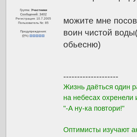
Группа:
Участники
Сообщений: 3402
можите мне посов
Регистрация: 10.7.2005
Пользователь №: 85
воин чистой воды
Предупреждения:
(
0
%)
обьесню)
--------------------
Жизнь даёться один ра
на небесах охренели 
"-А ну-ка повтори!"
Оптимисты изучают ан