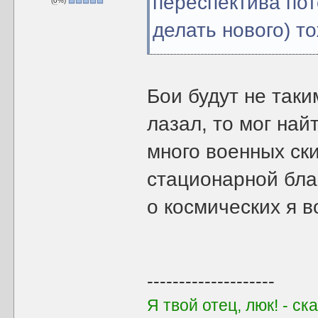
переспектива пот
(
0
%)
делать нового) то
Бои будут не так
лазал, то мог най
много военных ск
стационарной бла
о космических я 
--------------------
Я твой отец, люк! - с