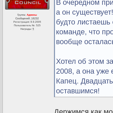
В очередном при
а он существует
Группа:
Админы
Сообщений: 16232
будто листаешь
Регистрация: 8.9.2005
Пользователь №: 525
Награды:
5
команде, что пр
вообще осталась
Хотел об этом з
2008, а она уже 
Капец. Двадцать
оставшимся!
Держимся как мо