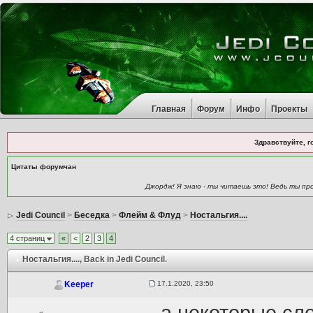
Главная
Форум
Инфо
Проекты
Здравствуйте, г
Цитаты форумчан
Джордж! Я знаю - ты читаешь это! Ведь ты про
Jedi Council
>
Беседка
>
Флейм & Флуд
>
Ностальгия....
4 страниц
«
<
2
3
4
Ностальгия....
, Back in Jedi Council.
17.1.2020, 23:50
Keeper