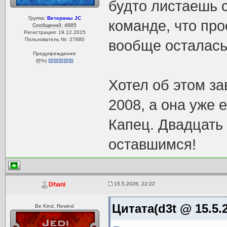
будто листаешь 
Группа:
Ветераны JC
команде, что про
Сообщений: 4885
Регистрация: 19.12.2015
Пользователь №: 27880
вообще осталась 
Предупреждения:
(
0
%)
Хотел об этом за
2008, а она уже е
Капец. Двадцать
оставшимся!
15.5.2026, 22:22
Dhani
Цитата(d3t @ 15.5.2
Be Kind, Rewind