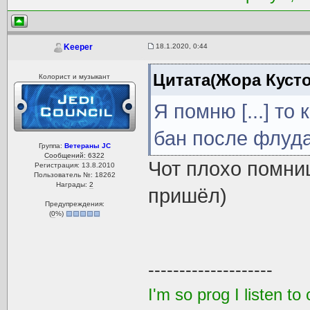
18.1.2020, 0:44
Keeper
Цитата(Жора Кусто
Колорист и музыкант
Я помню [...] то
бан после флуда
Группа:
Ветераны JC
Сообщений: 6322
Чот плохо помниш
Регистрация: 13.8.2010
Пользователь №: 18262
Награды:
2
пришёл)
Предупреждения:
(
0
%)
--------------------
I'm so prog I listen 