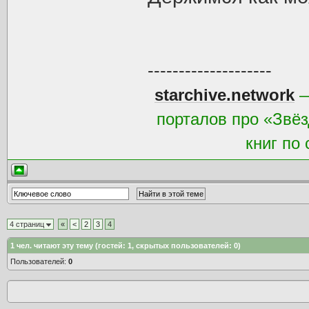
--------------------
starchive.network
—
порталов про «Звёз
книг по
4 страниц
«
<
2
3
4
1
чел. читают эту тему (гостей: 1, скрытых пользователей: 0)
Пользователей:
0