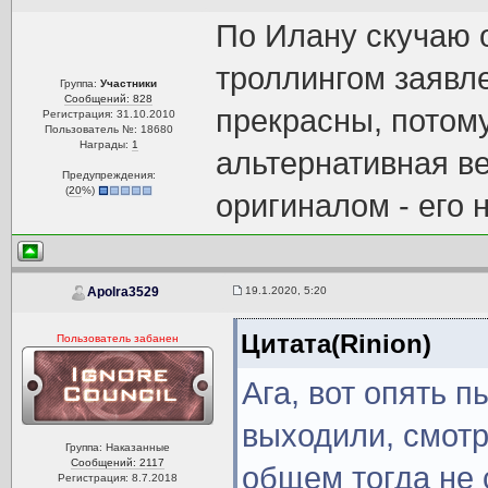
По Илану скучаю 
троллингом заявл
Группа:
Участники
Сообщений: 828
прекрасны, потому
Регистрация: 31.10.2010
Пользователь №: 18680
Награды:
1
альтернативная ве
Предупреждения:
(
20
%)
оригиналом - его 
19.1.2020, 5:20
Apolra3529
Цитата(Rinion)
Пользователь забанен
Ага, вот опять 
выходили, смотр
Группа: Наказанные
Сообщений: 2117
общем тогда не 
Регистрация: 8.7.2018