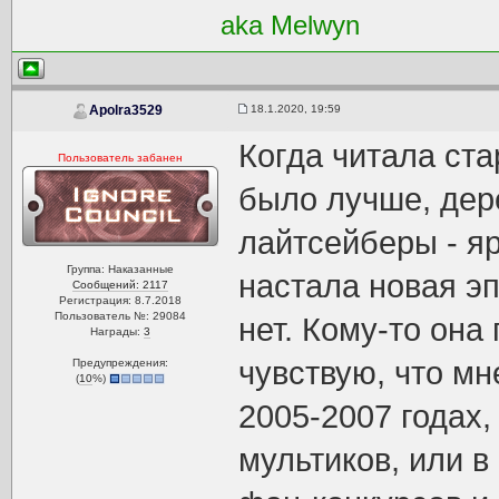
aka Melwyn
18.1.2020, 19:59
Apolra3529
Когда читала ста
Пользователь забанен
было лучше, дере
лайтсейберы - яр
Группа: Наказанные
настала новая эп
Сообщений: 2117
Регистрация: 8.7.2018
Пользователь №: 29084
нет. Кому-то она
Награды:
3
чувствую, что мн
Предупреждения:
(
10
%)
2005-2007 годах
мультиков, или в