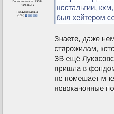
Пользователь №: 29084
Награды:
3
ностальгии, кхм,
Предупреждения:
был хейтером се
(
10
%)
Знаете, даже не
старожилам, кот
ЗВ ещё Лукасовс
пришла в фэндом
не помешает мне
новоканонные по