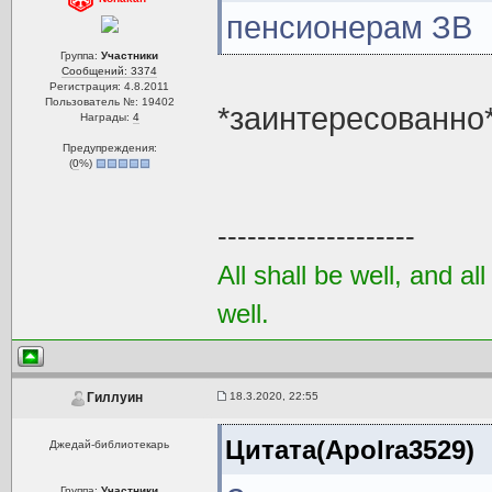
пенсионерам ЗВ
Группа:
Участники
Сообщений: 3374
Регистрация: 4.8.2011
Пользователь №: 19402
*заинтересованно
Награды:
4
Предупреждения:
(
0
%)
--------------------
All shall be well, and al
well.
18.3.2020, 22:55
Гиллуин
Цитата(Apolra3529)
Джедай-библиотекарь
Группа:
Участники