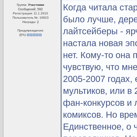
Когда читала ста
Группа:
Участники
Сообщений: 592
Регистрация: 11.1.2010
было лучше, дере
Пользователь №: 16923
Награды:
2
лайтсейберы - яр
Предупреждения:
(
0
%)
настала новая эп
нет. Кому-то она 
чувствую, что мн
2005-2007 годах,
мультиков, или в 
фан-конкурсов и 
комиксов. Но вре
Единственное, о ч