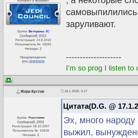
, а некоторые сл
Колорист и музыкант
самовыпилились.
заруливают.
Группа:
Ветераны JC
Сообщений: 6322
Регистрация: 13.8.2010
Пользователь №: 18262
Награды:
2
--------------------
Предупреждения:
(
0
%)
I'm so prog I listen 
18.1.2020, 0:17
Жора Кустов
Цитата(D.G. @ 17.1.2
Эх, много народу 
Группа:
Участники
Сообщений: 2003
Регистрация: 28.10.2007
выжил, вынуждены
Пользователь №: 10918
Награды:
2