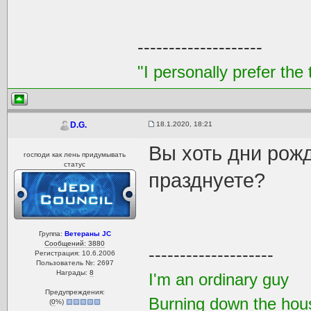
--------------------
"I personally prefer the 
18.1.2020, 18:21
D.G.
Вы хоть дни рож
господи как лень придумывать
статус
празднуете?
Группа:
Ветераны JC
Сообщений: 3880
--------------------
Регистрация: 10.6.2006
Пользователь №: 2697
Награды:
8
I'm an ordinary guy
Предупреждения:
Burning down the hou
(
0
%)