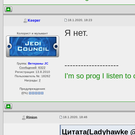
18.1.2020, 18:23
Keeper
Я нет.
Колорист и музыкант
--------------------
Группа:
Ветераны JC
Сообщений: 6322
Регистрация: 13.8.2010
I'm so prog I listen 
Пользователь №: 18262
Награды:
2
Предупреждения:
(
0
%)
18.1.2020, 18:46
Rinion
Цитата(Ladyhawke @ 