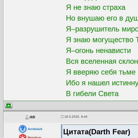
Я не знаю страха
Но внушаю его в душ
Я–разрушитель мир
Я знаю могущество 
Я–огонь ненависти
Вся вселенная склон
Я вверяю себя тьме
Ибо я нашел истинн
В гибели Света
18.3.2020, 9:46
ddt
Archelark
Цитата(Darth Fear)
Nonakan