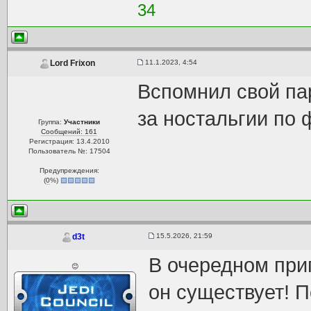
34
11.1.2023, 4:54
Lord Frixon
Вспомнил свой пар
за ностальгии по
Группа:
Участники
Сообщений: 161
Регистрация: 13.4.2010
Пользователь №: 17504
Предупреждения:
(
0
%)
15.5.2026, 21:59
d3t
В очередном при
😊
он существует! П