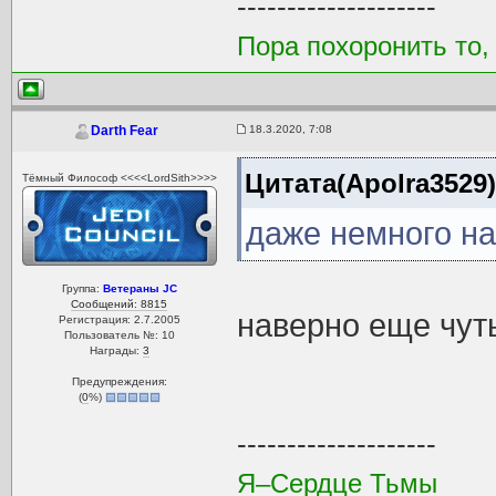
--------------------
Пора похоронить то,
18.3.2020, 7:08
Darth Fear
Цитата(Apolra3529)
Тёмный Философ <<<<LordSith>>>>
даже немного н
Группа:
Ветераны JC
Сообщений: 8815
наверно еще чуть
Регистрация: 2.7.2005
Пользователь №: 10
Награды:
3
Предупреждения:
(
0
%)
--------------------
Я–Сердце Тьмы