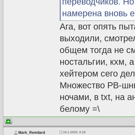
переводчиков. Но
намерена вновь её
Ага, вот опять пы
выходили, смотрел
общем тогда не см
ностальгии, кхм, 
хейтером сего дел
Множество РВ-шны
ночами, в txt, на 
белому =\
19.1.2020, 0:18
Mark_Remilard