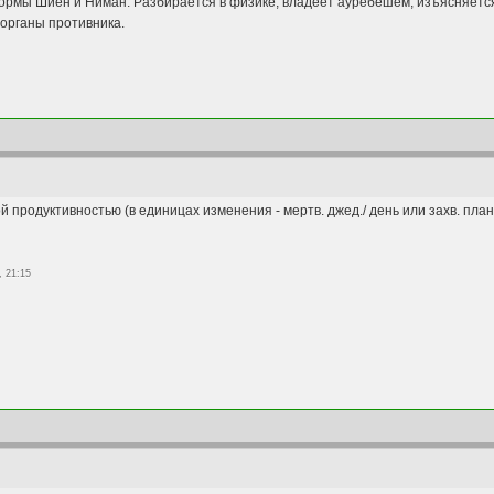
ормы Шиен и Ниман. Разбирается в физике, владеет ауребешем, изъясняется
 органы противника.
й продуктивностью (в единицах изменения - мертв. джед./ день или захв. пла
, 21:15