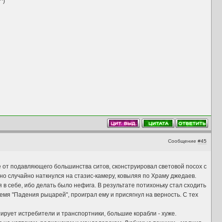
^)
Сообщение
#45
е от подавляющего большинства ситов, сконструировал световой посох с
о случайно наткнулся на стазис-камеру, ковыляя по Храму джедаев.
я в себе, ибо делать было нефига. В результате потихоньку стал сходить
ремя "Падения рыцарей", проиграл ему и присягнул на верность. С тех
тирует истребители и транспортники, большие корабли - хуже.