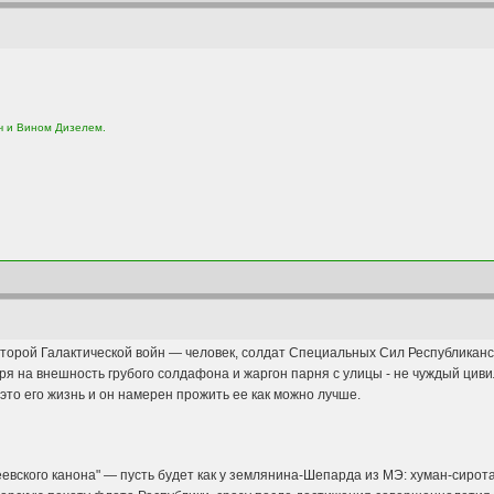
ч и Вином Дизелем.
торой Галактической войн — человек, солдат Специальных Сил Республиканс
ря на внешность грубого солдафона и жаргон парня с улицы - не чуждый цив
 это его жизнь и он намерен прожить ее как можно лучше.
евского канона" — пусть будет как у землянина-Шепарда из МЭ: хуман-сирота