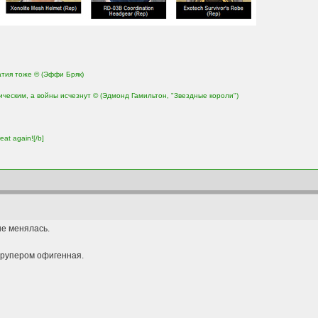
атия тоже © (Эффи Бряк)
ическим, а войны исчезнут © (Эдмонд Гамильтон, "Звездные короли")
eat again![/b]
 не менялась.
 трупером офигенная.