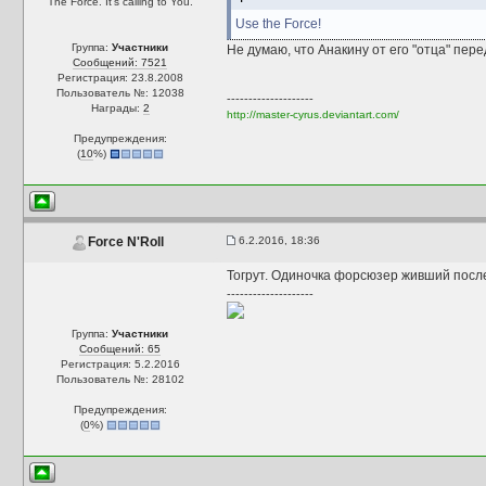
The Force. It's calling to You.
Use the Force!
Группа:
Участники
Не думаю, что Анакину от его "отца" пер
Сообщений: 7521
Регистрация: 23.8.2008
Пользователь №: 12038
--------------------
Награды:
2
http://master-cyrus.deviantart.com/
Предупреждения:
(
10
%)
6.2.2016, 18:36
Force N'Roll
Тогрут. Одиночка форсюзер живший после
--------------------
Группа:
Участники
Сообщений: 65
Регистрация: 5.2.2016
Пользователь №: 28102
Предупреждения:
(
0
%)