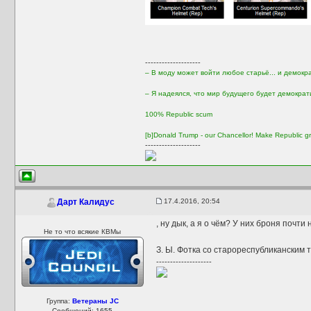
--------------------
– В моду может войти любое старьё... и демокр
– Я надеялся, что мир будущего будет демократ
100% Republic scum
[b]Donald Trump - our Chancellor! Make Republic gr
--------------------
17.4.2016, 20:54
Дарт Калидус
, ну дык, а я о чём? У них броня почти
Не то что всякие КВМы
З. Ы. Фотка со старореспубликанским
--------------------
Группа:
Ветераны JC
Сообщений: 1655