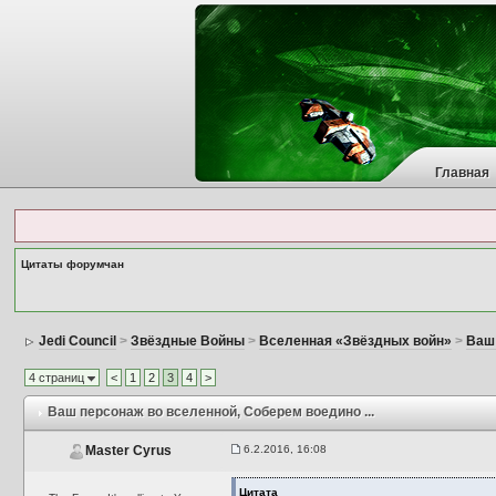
Главная
Цитаты форумчан
Jedi Council
>
Звёздные Войны
>
Вселенная «Звёздных войн»
>
Ваш
4 страниц
<
1
2
3
4
>
Ваш персонаж во вселенной
, Соберем воедино ...
6.2.2016, 16:08
Master Cyrus
Цитата