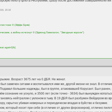
морскую пехоту флота Республики, сразу после достижения совершеннолетия 
016, 20:16
атия тоже © (Эффи Бряк)
ическим, а войны исчезнут © (Эдмонд Гамильтон, "Звездные короли")
eat again![/b]
 рыжие. Возраст 3675 лет на 0 ДБЯ. Не женат.
 был замечен ситами и воспитывался ими же, другой жизни не знал. В отличи
одавал большие надежды, был в группе, атаковавшей Корусант. Был ранен, н
чём сознание не уснуло, и 3500 лет (если точно - 3634) был вынужден копатьс
 становясь нейтралом с уклоном в тьму. В 19 ДБЯ был разбужен Вейдером во в
ру, скрытно убивая неверных и периодически впадая в буйство и безумие.
ом, который носит при себе (в отличие от других форсюзеров), отлично пило