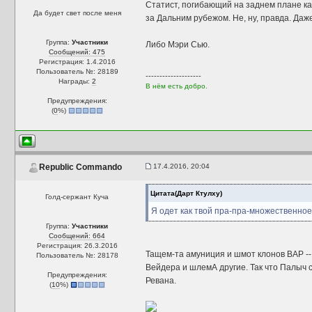
Статист, погибающий на заднем плане ка
Да будет свет после меня
за Дальним рубежом. Не, ну, правда. Даж
Группа:
Участники
Либо Мэри Сью.
Сообщений: 475
Регистрация: 1.4.2016
Пользователь №: 28189
--------------------
Награды:
2
В нём есть добро.
Предупреждения:
(
0
%)
17.4.2016, 20:04
Republic Commando
Цитата(Дарт Ктулху)
Голд-сержант Куча
Я одет как твой пра-пра-множественное
Группа:
Участники
Сообщений: 664
Регистрация: 26.3.2016
Тащем-та амуниция и шмот клонов ВАР --
Пользователь №: 28178
Вейдера и шлемА другие. Так что Палыч 
Предупреждения:
Ревана.
(
10
%)