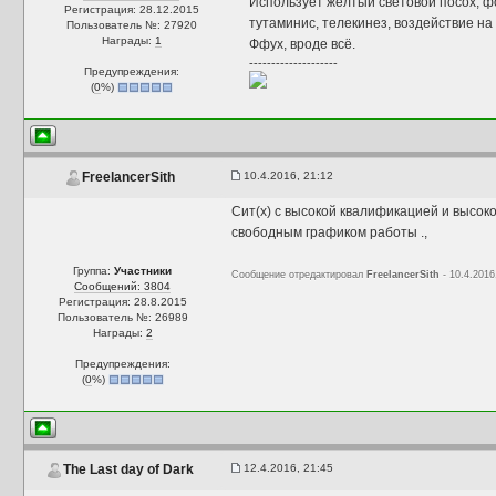
Использует жёлтый световой посох, ф
Регистрация: 28.12.2015
тутаминис, телекинез, воздействие на
Пользователь №: 27920
Награды:
1
Ффух, вроде всё.
--------------------
Предупреждения:
(
0
%)
10.4.2016, 21:12
FreelancerSith
Сит(х) с высокой квалификацией и высоко
свободным графиком работы .,
Группа:
Участники
Сообщение отредактировал
FreelancerSith
- 10.4.2016
Сообщений: 3804
Регистрация: 28.8.2015
Пользователь №: 26989
Награды:
2
Предупреждения:
(
0
%)
12.4.2016, 21:45
The Last day of Dark