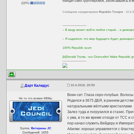
бандитских группировок, записавшись в 
(
10
%)
Сообщение отредактировал
Republic Trooper
- 10.4.2
--------------------
– В моду может войти любое старьё... и демокр
– Я надеялся, что мир будущего будет демократ
100% Republic scum
[b]Donald Trump - our Chancellor! Make Republic gr
--------------------
10.4.2016, 20:50
Дарт Калидус
Воин-сит. Глаза серо-голубые. Волосы
Не то что всякие КВМы
Родился в 3675 ДБЯ, в раннем детстве
натуральными жёлтыми кристаллами. П
Залез туда и погрузился в стазис. При
с ума, в то же время отходя от ТСС и
пор начал служить Вейдеру и Императо
Группа:
Ветераны JC
Абилки: хорошо управляется с бластер
Сообщений: 1655