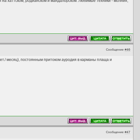
 на хаттском, родианском и мандалорском. Любимые техники - молния,
Сообщение
#46
нет./ месяц), постоянным притоком ауродия в карманы плаща и
Сообщение
#47