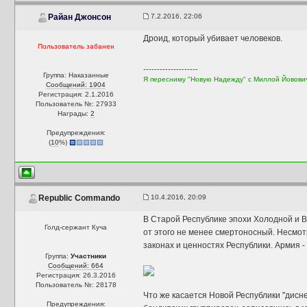
7.2.2016, 22:06
Райан Джонсон
Дроид, который убивает человеков.
Пользователь забанен
--------------------
Группа: Наказанные
Я пересниму "Новую Надежду" с Миллой Йовови
Сообщений: 1904
Регистрация: 2.1.2016
Пользователь №: 27933
Награды:
2
Предупреждения:
(
10
%)
10.4.2016, 20:09
Republic Commando
В Старой Республике эпохи Холодной и В
Голд-сержант Куча
от этого не менее смертоносный. Несмот
законах и ценностях Республики. Армия -
Группа:
Участники
Сообщений: 664
Регистрация: 26.3.2016
Пользователь №: 28178
Что же касается Новой Республики "дисне
Предупреждения: