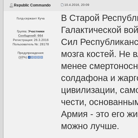
10.4.2016, 20:09
Republic Commando
В Старой Республ
Голд-сержант Куча
Галактической во
Группа:
Участники
Сообщений: 664
Сил Республиканс
Регистрация: 26.3.2016
Пользователь №: 28178
мозга костей. Не 
Предупреждения:
(
10
%)
менее смертоносн
солдафона и жарг
цивилизации, сам
чести, основанным
Армия - это его ж
можно лучше.