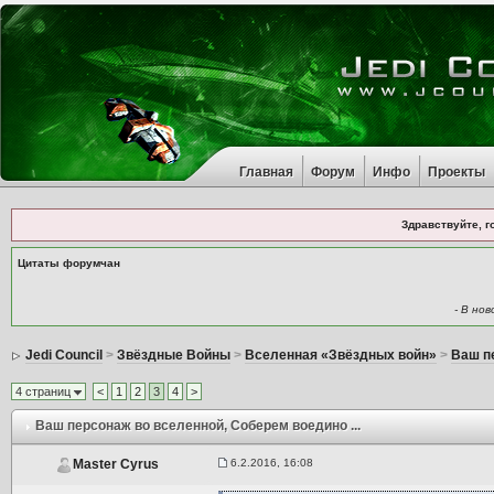
Главная
Форум
Инфо
Проекты
Здравствуйте, г
Цитаты форумчан
- В но
Jedi Council
>
Звёздные Войны
>
Вселенная «Звёздных войн»
>
Ваш п
4 страниц
<
1
2
3
4
>
Ваш персонаж во вселенной
, Соберем воедино ...
6.2.2016, 16:08
Master Cyrus