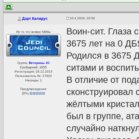
10.4.2016, 20:50
Дарт Калидус
Воин-сит. Глаза 
Не то что всякие КВМы
3675 лет на 0 ДБ
Родился в 3675 
Группа:
Ветераны JC
ситами и воспиты
Сообщений: 1655
Регистрация: 28.12.2015
Пользователь №: 27920
В отличие от по
Награды:
1
сконструировал 
Предупреждения:
(
0
%)
жёлтыми криста
был в группе, ат
случайно наткнул