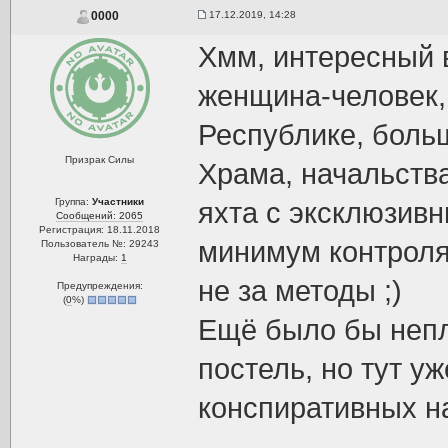
17.12.2019, 14:28
0000
Хмм, интересный в
женщина-человек, 
Республике, боль
Призрак Силы
Храма, начальства
Группа:
Участники
яхта с эксклюзив
Сообщений: 2065
Регистрация: 18.11.2018
минимум контроля 
Пользователь №: 29243
Награды:
1
не за методы ;)
Предупреждения:
(
0
%)
Ещё было бы непло
постель, но тут у
конспиративных на