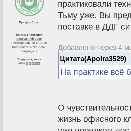
практиковали техн
Тьму уже. Вы пред
Призрак Силы
поставке в ДДГ си
Группа:
Участники
Сообщений: 2065
Регистрация: 18.11.2018
Добавлено через 4 м
Пользователь №: 29243
Награды:
1
Цитата(Apolra3529)
Предупреждения:
(
0
%)
На практике всё 
О чувствительност
жизнь офисного кл
уже порядком дост