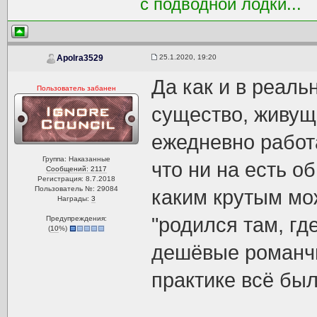
с подводной лодки...
25.1.2020, 19:20
Apolra3529
Да как и в реаль
Пользователь забанен
существо, живуще
ежедневно работ
Группа: Наказанные
что ни на есть о
Сообщений: 2117
Регистрация: 8.7.2018
Пользователь №: 29084
каким крутым мо
Награды:
3
"родился там, гд
Предупреждения:
(
10
%)
дешёвые романчи
практике всё был