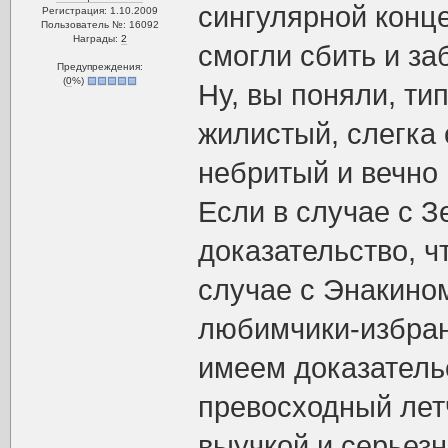
сингулярной конце
Регистрация: 1.10.2009
Пользователь №: 16092
Награды:
2
смогли сбить и за
Предупреждения:
(
0
%)
Ну, вы поняли, ти
жилистый, слегка 
небритый и вечно 
Если в случае с 
доказательство, ч
случае с Энакином
любимчики-избран
имеем доказательс
превосходный лет
выучкой и серьез