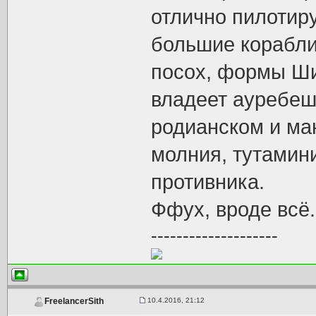
отлично пилотиру
большие корабли
посох, формы Ши
владеет ауребеш
родианском и ма
молния, тутамини
противника.
Ффух, вроде всё.
--------------------
10.4.2016, 21:12
FreelancerSith