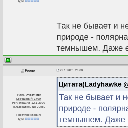
(
0
%)
Так не бывает и н
природе - полярна
темнышем. Даже е
25.1.2020, 20:09
Feone
Цитата(Ladyhawke @ 
Так не бывает и 
Группа:
Участники
Сообщений: 1400
Регистрация: 12.1.2020
природе - полярн
Пользователь №: 29589
Предупреждения:
темнышем. Даже е
(
0
%)