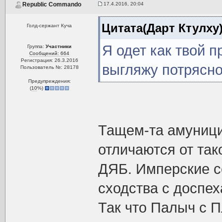
17.4.2016, 20:04
Republic Commando
Цитата(Дарт Ктулху
Голд-сержант Куча
Я одет как твой 
Группа:
Участники
Сообщений: 664
Регистрация: 26.3.2016
выгляжу потрясн
Пользователь №: 28178
Предупреждения:
(
10
%)
Тащем-та амуници
отличаются от так
ДЯБ. Имперские с
сходства с доспе
Так что Палыч с 