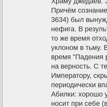
Храму джедаев. З
Причём сознание 
3634) был вынужд
нефига. В резуль
то же время отхо
уклоном в тьму.
время "Падения 
на верность. С т
Императору, скр
периодически впа
Абилки: хорошо 
носит при себе (