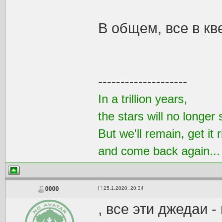
В общем, все в кв
--------------------
In a trillion years,
the stars will no longer 
But we'll remain, get it r
and come back again..
25.1.2020, 20:34
0000
, все эти джедаи -