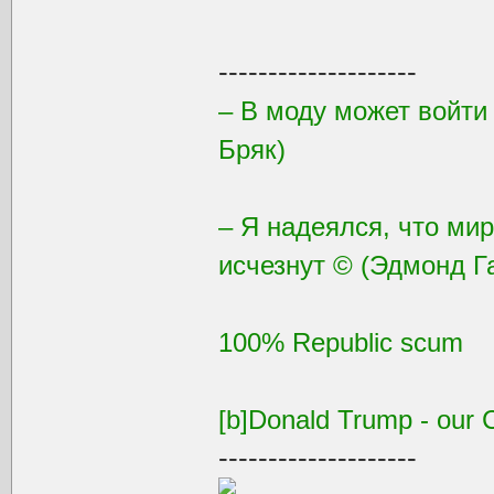
--------------------
– В моду может войти
Бряк)
– Я надеялся, что ми
исчезнут © (Эдмонд Г
100% Republic scum
[b]Donald Trump - our C
--------------------