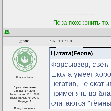
--------------------
Пора похоронить то,
25.1.2020, 19:30
0000
Цитата(Feone)
Форсьюзер, светл
школа умеет хор
Призрак Силы
негатив, не скат
Группа:
Участники
Сообщений: 2065
применять во бла
Регистрация: 18.11.2018
Пользователь №: 29243
считаются "тёмны
Награды:
1
Предупреждения: