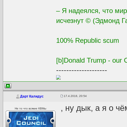
– Я надеялся, что ми
исчезнут © (Эдмонд Г
100% Republic scum
[b]Donald Trump - our C
--------------------
17.4.2016, 20:54
Дарт Калидус
, ну дык, а я о ч
Не то что всякие КВМы