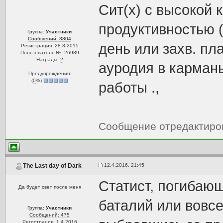
Сит(х) с высокой
продуктивностью (
Группа:
Участники
Сообщений: 3804
день или захв. пл
Регистрация: 28.8.2015
Пользователь №: 26989
Награды:
2
ауродия в карман
Предупреждения:
(
0
%)
работы .,
Сообщение отредактир
12.4.2016, 21:45
The Last day of Dark
Статист, погибаю
Да будет свет после меня
баталий или вовсе
Группа:
Участники
Сообщений: 475
Регистрация: 1.4.2016