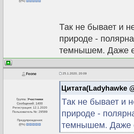
(
0
%)
Так не бывает и н
природе - полярна
темнышем. Даже е
25.1.2020, 20:09
Feone
Цитата(Ladyhawke @ 
Так не бывает и 
Группа:
Участники
Сообщений: 1400
Регистрация: 12.1.2020
природе - полярн
Пользователь №: 29589
Предупреждения:
темнышем. Даже е
(
0
%)