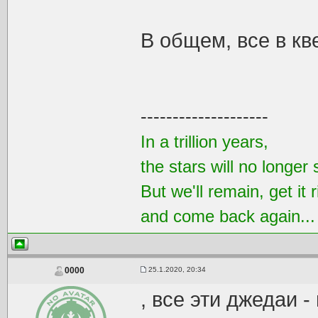
В общем, все в кв
--------------------
In a trillion years,
the stars will no longer 
But we'll remain, get it r
and come back again..
25.1.2020, 20:34
0000
, все эти джедаи -