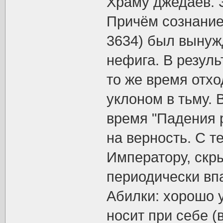
Храму джедаев. З
Причём сознание 
3634) был вынужд
нефига. В резуль
то же время отхо
уклоном в тьму.
время "Падения 
на верность. С т
Императору, скр
периодически впа
Абилки: хорошо 
носит при себе (