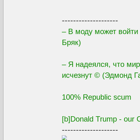
--------------------
– В моду может войти
Бряк)
– Я надеялся, что ми
исчезнут © (Эдмонд Г
100% Republic scum
[b]Donald Trump - our C
--------------------