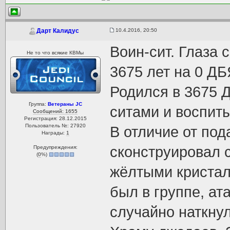
10.4.2016, 20:50
Дарт Калидус
Воин-сит. Глаза 
Не то что всякие КВМы
3675 лет на 0 ДБ
Родился в 3675 
Группа:
Ветераны JC
ситами и воспиты
Сообщений: 1655
Регистрация: 28.12.2015
Пользователь №: 27920
В отличие от по
Награды:
1
сконструировал 
Предупреждения:
(
0
%)
жёлтыми криста
был в группе, ат
случайно наткнул