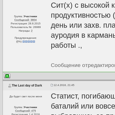
Сит(х) с высокой
продуктивностью (
Группа:
Участники
Сообщений: 3804
день или захв. пл
Регистрация: 28.8.2015
Пользователь №: 26989
Награды:
2
ауродия в карман
Предупреждения:
(
0
%)
работы .,
Сообщение отредактир
12.4.2016, 21:45
The Last day of Dark
Статист, погибаю
Да будет свет после меня
баталий или вовсе
Группа:
Участники
Сообщений: 475
Регистрация: 1.4.2016