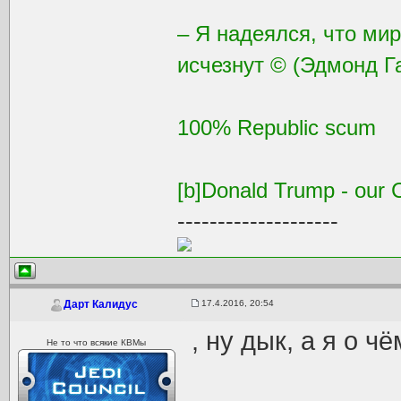
– Я надеялся, что ми
исчезнут © (Эдмонд Г
100% Republic scum
[b]Donald Trump - our C
--------------------
17.4.2016, 20:54
Дарт Калидус
, ну дык, а я о ч
Не то что всякие КВМы