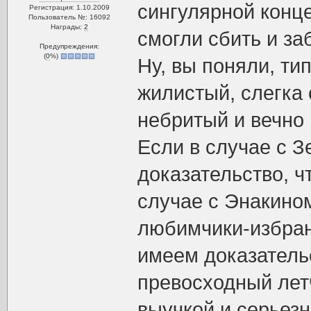
сингулярной конце
Регистрация: 1.10.2009
Пользователь №: 16092
Награды:
2
смогли сбить и за
Предупреждения:
(
0
%)
Ну, вы поняли, ти
жилистый, слегка 
небритый и вечно 
Если в случае с 
доказательство, ч
случае с Энакином
любимчики-избран
имеем доказательс
превосходный лет
выучкой и серьез