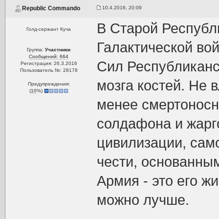
10.4.2016, 20:09
Republic Commando
В Старой Республ
Голд-сержант Куча
Галактической во
Группа:
Участники
Сообщений: 664
Сил Республиканс
Регистрация: 26.3.2016
Пользователь №: 28178
мозга костей. Не 
Предупреждения:
(
10
%)
менее смертоносн
солдафона и жарг
цивилизации, сам
чести, основанным
Армия - это его ж
можно лучше.