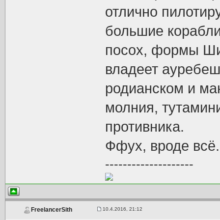
отлично пилотиру
большие корабли
посох, формы Ши
владеет ауребеш
родианском и ма
молния, тутамини
противника.
Ффух, вроде всё.
--------------------
10.4.2016, 21:12
FreelancerSith