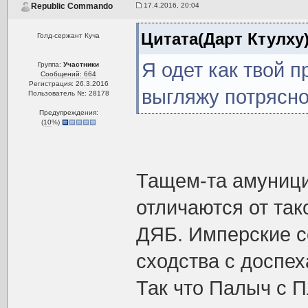
17.4.2016, 20:04
Republic Commando
Цитата(Дарт Ктулху
Голд-сержант Куча
Я одет как твой 
Группа:
Участники
Сообщений: 664
Регистрация: 26.3.2016
выгляжу потрясн
Пользователь №: 28178
Предупреждения:
(
10
%)
Тащем-та амуници
отличаются от так
ДЯБ. Имперские с
сходства с доспе
Так что Палыч с 