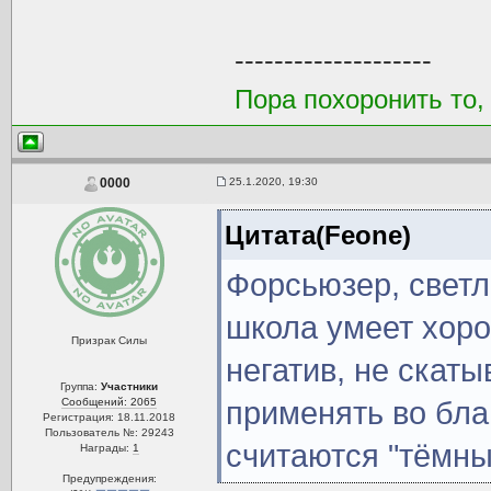
--------------------
Пора похоронить то,
25.1.2020, 19:30
0000
Цитата(Feone)
Форсьюзер, светл
школа умеет хор
Призрак Силы
негатив, не скат
Группа:
Участники
Сообщений: 2065
применять во бла
Регистрация: 18.11.2018
Пользователь №: 29243
считаются "тёмны
Награды:
1
Предупреждения: