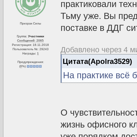
практиковали техн
Тьму уже. Вы пред
Призрак Силы
поставке в ДДГ си
Группа:
Участники
Сообщений: 2065
Регистрация: 18.11.2018
Добавлено через 4 м
Пользователь №: 29243
Награды:
1
Цитата(Apolra3529)
Предупреждения:
(
0
%)
На практике всё 
О чувствительност
жизнь офисного кл
уже порядком дост