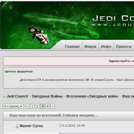
Главная
Форум
Инфо
Проекты
Здравствуйте, г
Цитаты форумчан
Действия GTA 6 развернутся во вселенной ЗВ. В главной роли - Карл Джо
Jedi Council
>
Звёздные Войны
>
Вселенная «Звёздных войн»
>
Ваш п
4 страниц
<
1
2
3
4
>
Ваш персонаж во вселенной
, Соберем воедино ...
6.2.2016, 16:08
Master Cyrus