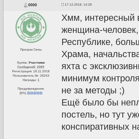
17.12.2019, 14:28
0000
Хмм, интересный в
женщина-человек, 
Республике, боль
Призрак Силы
Храма, начальства
Группа:
Участники
яхта с эксклюзив
Сообщений: 2065
Регистрация: 18.11.2018
минимум контроля 
Пользователь №: 29243
Награды:
1
не за методы ;)
Предупреждения:
(
0
%)
Ещё было бы непло
постель, но тут у
конспиративных на