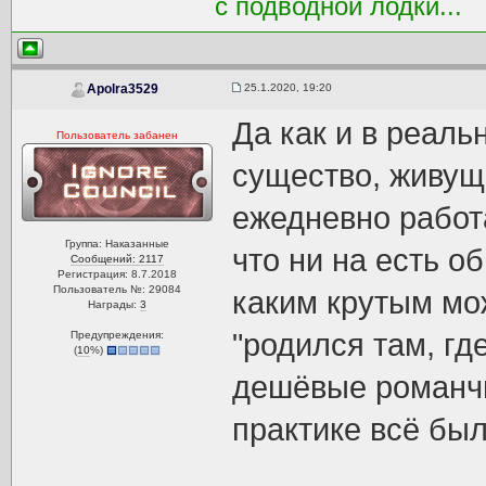
с подводной лодки...
25.1.2020, 19:20
Apolra3529
Да как и в реаль
Пользователь забанен
существо, живуще
ежедневно работ
Группа: Наказанные
что ни на есть о
Сообщений: 2117
Регистрация: 8.7.2018
Пользователь №: 29084
каким крутым мо
Награды:
3
"родился там, гд
Предупреждения:
(
10
%)
дешёвые романчи
практике всё был