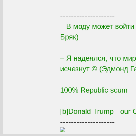
--------------------
– В моду может войти
Бряк)
– Я надеялся, что ми
исчезнут © (Эдмонд Г
100% Republic scum
[b]Donald Trump - our C
--------------------