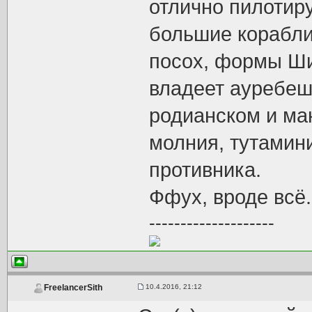
отлично пилотиру
большие корабли
посох, формы Ши
владеет ауребеш
родианском и ма
молния, тутамини
противника.
Ффух, вроде всё.
--------------------
10.4.2016, 21:12
FreelancerSith