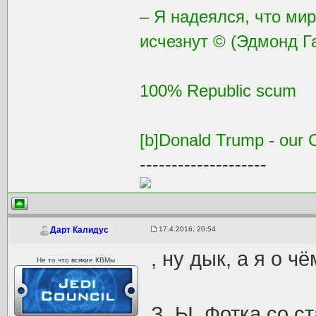
– Я надеялся, что ми
исчезнут © (Эдмонд Г
100% Republic scum
[b]Donald Trump - our C
--------------------
17.4.2016, 20:54
Дарт Калидус
, ну дык, а я о ч
Не то что всякие КВМы
З. Ы. Фотка со 