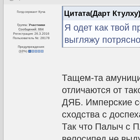
Цитата(Дарт Ктулху
Голд-сержант Куча
Я одет как твой 
Группа:
Участники
Сообщений: 664
Регистрация: 26.3.2016
выгляжу потрясн
Пользователь №: 28178
Предупреждения:
(
10
%)
Тащем-та амуници
отличаются от так
ДЯБ. Имперские с
сходства с доспе
Так что Палыч с 
велосипед не выд