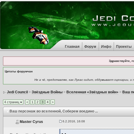
Главная
Форум
Инфо
Проекты
Здравствуйте, г
Цитаты форумчан
Не а чё, представляю, как Лукас сидит, обдумывает сценарии, и
Jedi Council
>
Звёздные Войны
>
Вселенная «Звёздных войн»
>
Ваш п
4 страниц
<
1
2
3
4
>
Ваш персонаж во вселенной
, Соберем воедино ...
6.2.2016, 16:08
Master Cyrus