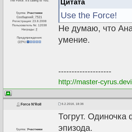
Цитата
The Force. It's calling to You.
Use the Force!
Группа:
Участники
Сообщений: 7521
Регистрация: 23.8.2008
Пользователь №: 12038
Не думаю, что Ана
Награды:
2
умение.
Предупреждения:
(
10
%)
--------------------
http://master-cyrus.dev
6.2.2016, 18:36
Force N'Roll
Тогрут. Одиночка
эпизода.
Группа:
Участники