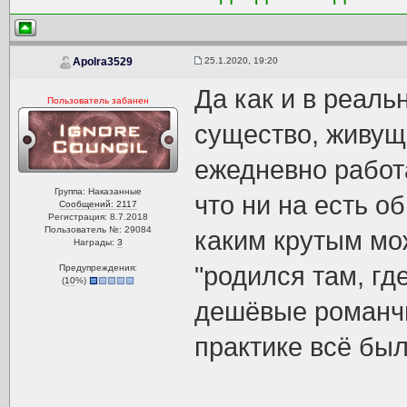
25.1.2020, 19:20
Apolra3529
Да как и в реаль
Пользователь забанен
существо, живуще
ежедневно работ
Группа: Наказанные
что ни на есть о
Сообщений: 2117
Регистрация: 8.7.2018
Пользователь №: 29084
каким крутым мо
Награды:
3
"родился там, гд
Предупреждения:
(
10
%)
дешёвые романчи
практике всё был