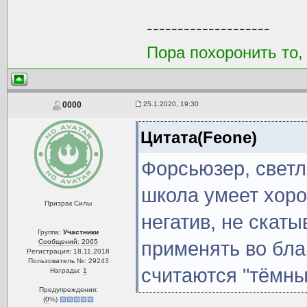
--------------------
Пора похоронить то,
25.1.2020, 19:30
0000
Цитата(Feone)
Форсьюзер, светл
школа умеет хор
Призрак Силы
негатив, не скат
Группа:
Участники
Сообщений: 2065
применять во бла
Регистрация: 18.11.2018
Пользователь №: 29243
считаются "тёмны
Награды:
1
Предупреждения:
(
0
%)