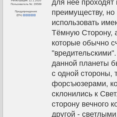
для неё проходят
Регистрация: 12.1.2020
Пользователь №: 29589
преимуществу, но
Предупреждения:
(
0
%)
использовать име
Тёмную Сторону, а
которые обычно с
"вредительскими".
данной планеты б
с одной стороны,
форсъюзерами, ко
склонились к Свет
сторону вечного к
другой - светлыми