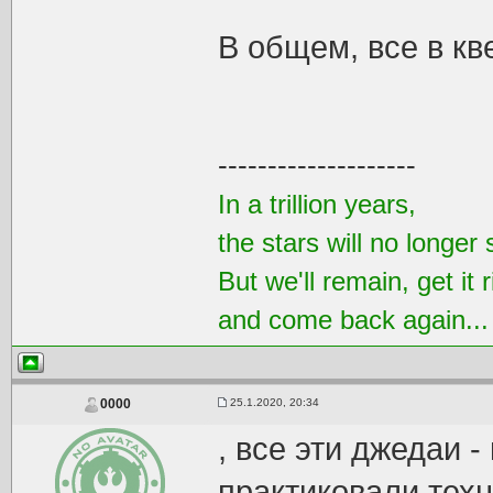
В общем, все в кв
--------------------
In a trillion years,
the stars will no longer 
But we'll remain, get it r
and come back again..
25.1.2020, 20:34
0000
, все эти джедаи -
практиковали техн