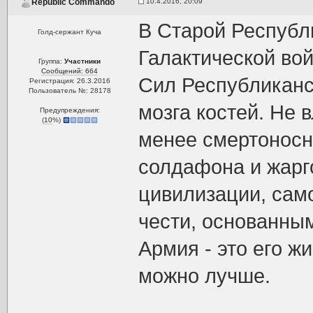
10.4.2016, 20:09
Republic Commando
В Старой Республ
Голд-сержант Куча
Галактической во
Группа:
Участники
Сообщений: 664
Сил Республиканс
Регистрация: 26.3.2016
Пользователь №: 28178
мозга костей. Не 
Предупреждения:
(
10
%)
менее смертоносн
солдафона и жарг
цивилизации, сам
чести, основанным
Армия - это его ж
можно лучше.