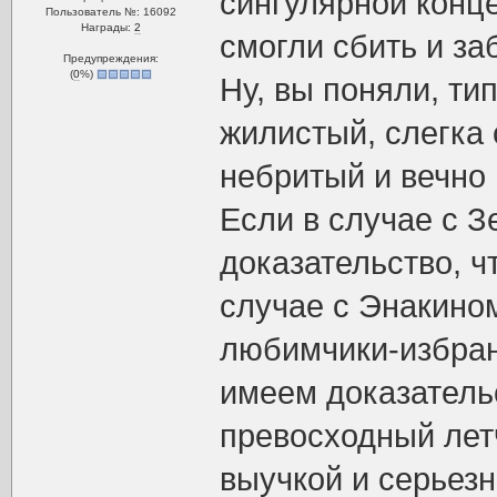
сингулярной конце
Пользователь №: 16092
Награды:
2
смогли сбить и за
Предупреждения:
(
0
%)
Ну, вы поняли, ти
жилистый, слегка 
небритый и вечно 
Если в случае с 
доказательство, ч
случае с Энакином
любимчики-избран
имеем доказательс
превосходный лет
выучкой и серьез