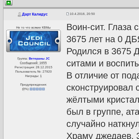
10.4.2016, 20:50
Дарт Калидус
Воин-сит. Глаза 
Не то что всякие КВМы
3675 лет на 0 ДБ
Родился в 3675 
Группа:
Ветераны JC
ситами и воспиты
Сообщений: 1655
Регистрация: 28.12.2015
Пользователь №: 27920
В отличие от по
Награды:
1
сконструировал 
Предупреждения:
(
0
%)
жёлтыми криста
был в группе, ат
случайно наткнул
Храму джедаев. З