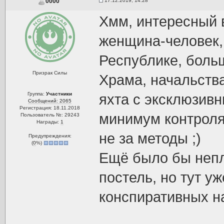
17.12.2019, 14:28
0000
Хмм, интересный в
женщина-человек, 
Республике, боль
Призрак Силы
Храма, начальства
Группа:
Участники
яхта с эксклюзив
Сообщений: 2065
Регистрация: 18.11.2018
минимум контроля 
Пользователь №: 29243
Награды:
1
не за методы ;)
Предупреждения:
(
0
%)
Ещё было бы непло
постель, но тут у
конспиративных на