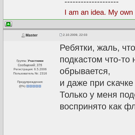
--------------------
I am an idea. My own i
2.10.2009, 22:03
Master
Ребятки, жаль, чт
подкастом что-то 
Группа:
Участники
Сообщений: 376
обрывается,
Регистрация: 6.5.2006
Пользователь №: 2316
и даже при скачке
Предупреждения:
(
0
%)
Только у меня по
воспринято как фл