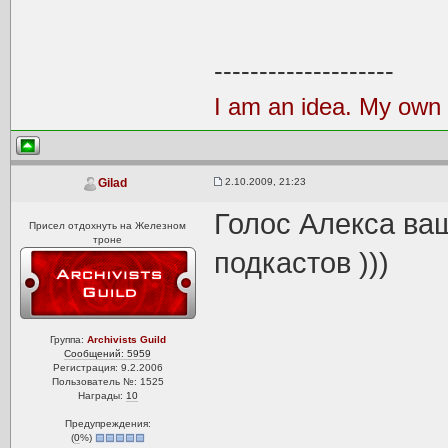
--------------------
I am an idea. My own i
2.10.2009, 21:23
Gilad
Голос Алекса ва
Присел отдохнуть на Железном
троне
подкастов )))
Группа:
Archivists Guild
Сообщений: 5959
Регистрация: 9.2.2006
Пользователь №: 1525
Награды:
10
Предупреждения:
(
0
%)