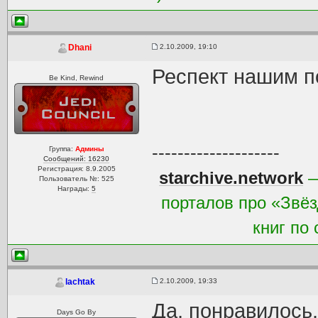
2.10.2009, 19:10
Dhani
Респект нашим п
Be Kind, Rewind
--------------------
Группа:
Админы
Сообщений: 16230
Регистрация: 8.9.2005
starchive.network
—
Пользователь №: 525
Награды:
5
порталов про «Звёз
книг по
2.10.2009, 19:33
lachtak
Да, понравилось.
Days Go By