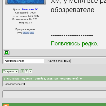
Хм, у меня всё р
обозревателе
Группа:
Ветераны JC
Сообщений: 7025
Регистрация: 14.6.2007
Пользователь №: 7731
Награды:
4
Предупреждения:
(
0
%)
--------------------
Появляюсь редко.
2 страниц
1
2
>
1
чел. читают эту тему (гостей: 1, скрытых пользователей: 0)
Пользователей:
0