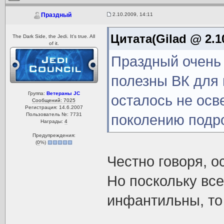
2.10.2009, 14:11
Праздный
Цитата(Gilad @ 2.10
The Dark Side, the Jedi. It's true. All
of it.
Праздный очень 
полезны ВК для
Группа:
Ветераны JC
осталось не ос
Сообщений: 7025
Регистрация: 14.6.2007
Пользователь №: 7731
поколению под
Награды:
4
Предупреждения:
(
0
%)
Честно говоря, о
Но поскольку все
инфантильны, то