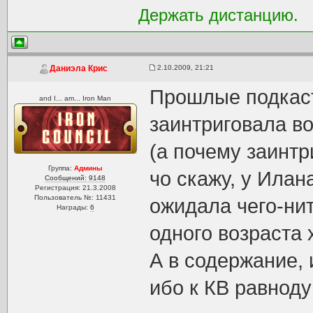
Держать дистанцию.
2.10.2009, 21:21
Даниэла Крис
Прошлые подкаст
and I... am... Iron Man
заинтриговала в
(а почему заинтр
Группа:
Админы
чо скажу, у Илан
Сообщений: 9148
Регистрация: 21.3.2008
Пользователь №: 11431
ожидала чего-нит
Награды:
6
одного возраста 
А в содержание, 
ибо к КВ равнод