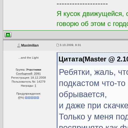
--------------------
Я кусок движущейся, 
говорю об этом с горд
3.10.2009, 8:31
Maximilian
Цитата(Master @ 2.10
...and the Light
Ребятки, жаль, чт
Группа:
Участники
Сообщений: 2091
Регистрация: 18.12.2008
подкастом что-то 
Пользователь №: 14279
Награды:
1
обрывается,
Предупреждения:
(
0
%)
и даже при скачке
Только у меня по
воспринято как фл