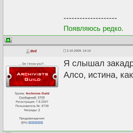
--------------------
Появляюсь редко.
2.10.2009, 14:14
dvd
Я слышал закад
... Do I know you?..
Алсо, истина, как
Группа:
Archivists Guild
Сообщений: 3705
Регистрация: 7.9.2007
Пользователь №: 9739
Награды:
2
Предупреждения:
(
0
%)