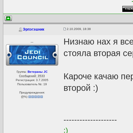
2.10.2009, 18:38
Эрпэгэшник
Низнаю нах я все
---
стояла вторая се
Группа:
Ветераны JC
Кароче качаю пе
Сообщений: 3533
Регистрация: 3.7.2005
Пользователь №: 19
второй :)
Предупреждения:
(
0
%)
--------------------
:)