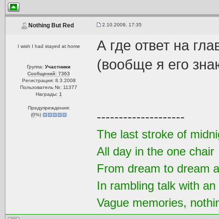
2.10.2009, 17:35
Nothing But Red
А где ответ на гла
I wish I had stayed at home
(вообще я его знаю
Группа:
Участники
Сообщений: 7363
Регистрация: 8.3.2008
Пользователь №: 11377
Награды:
1
Предупреждения:
--------------------
(
0
%)
The last stroke of midni
All day in the one chair
From dream to dream a
In rambling talk with an
Vague memories, nothi