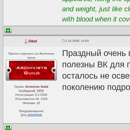
and weight, just like 
with blood when it cov
2.10.2009, 14:03
Gilad
Праздный очень 
Присел отдохнуть на Железном
троне
полезны ВК для 
осталось не осв
поколению подр
Группа:
Archivists Guild
Сообщений: 5959
Регистрация: 9.2.2006
Пользователь №: 1525
Награды:
10
Предупреждения:
(
0
%)