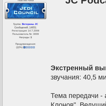
JC Podc
Trust the Force
Группа:
Ветераны JC
Сообщений: 14851
Регистрация: 14.7.2006
Пользователь №: 3009
Награды:
9
Предупреждения:
(
10
%)
Экстренный выпу
звучания: 40,5 м
Тема передачи -
Клонов". Ведущи