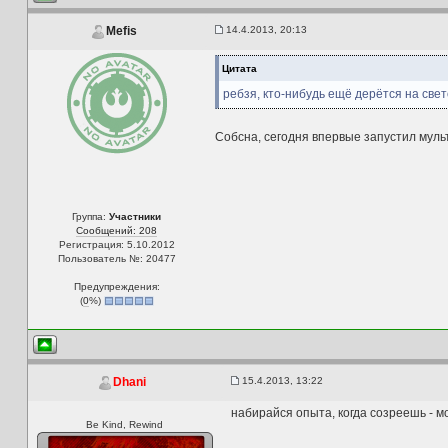
14.4.2013, 20:13
Mefis
Цитата
ребзя, кто-нибудь ещё дерётся на св
Собсна, сегодня впервые запустил мульт
Группа:
Участники
Сообщений: 208
Регистрация: 5.10.2012
Пользователь №: 20477
Предупреждения:
(
0
%)
15.4.2013, 13:22
Dhani
набирайся опыта, когда созреешь - м
Be Kind, Rewind