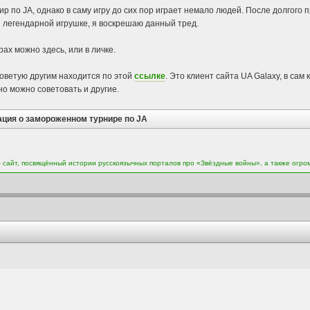
ир по JA, однако в саму игру до сих пор играет немало людей. После долгого п
й легендарной игрушке, я воскрешаю данный тред.
ах можно здесь, или в личке.
советую другим находится по этой
ссылке
. Это клиент сайта UA Galaxy, в сам
но можно советовать и другие.
ация о замороженном турнире по JA
сайт, посвящённый истории русскоязычных порталов про «Звёздные войны», а также огро