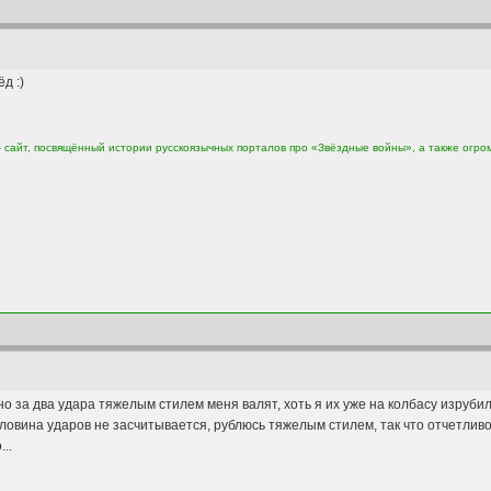
д :)
сайт, посвящённый истории русскоязычных порталов про «Звёздные войны», а также огро
о за два удара тяжелым стилем меня валят, хоть я их уже на колбасу изруби
овина ударов не засчитывается, рублюсь тяжелым стилем, так что отчетливо 
..