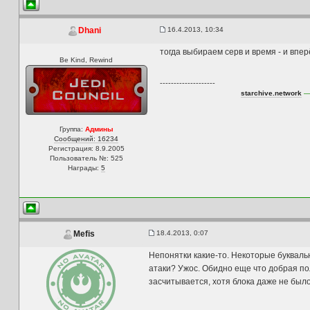
16.4.2013, 10:34
Dhani
тогда выбираем серв и время - и вперё
Be Kind, Rewind
--------------------
starchive.network
— 
Группа:
Админы
Сообщений: 16234
Регистрация: 8.9.2005
Пользователь №: 525
Награды:
5
18.4.2013, 0:07
Mefis
Непонятки какие-то. Некоторые буквальн
атаки? Ужос. Обидно еще что добрая пол
засчитывается, хотя блока даже не было.