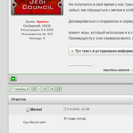
Не получился в своё время у нас турн
забыл, как обращаться с мечом в это
Договариваться о спаррингах и сервер
Группа:
Админы
Сообщений: 16234
Регистрация: 8.9.2005
клиент игры, который использую я и 
Пользователь №: 525
Преимуществ у этих серверов много, 
Награды:
5
Тут текст и устаревшая информ
--------------------
starchive.network
— 
17 страниц
«
<
15
16
17
Ответов
1.6.2012, 11:39
Mereel
Я тоже готов.
Oya,Mando'ade!