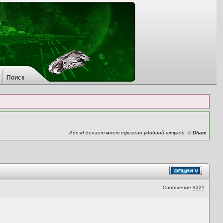
Поиск
Айпэд делает мнет офигено удобной штукой.
© Dhani
Сообщение
#321