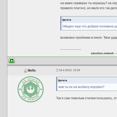
на каких серверах ты играешь? на хо
правило платно), но мало кто так дел
Цитата
Обидно еще что добрая половина уда
возможно проблема в пинге. Твои уда
--------------------
starchive.network
— 
18.4.2013, 15:20
Mefis
Цитата
чем ты их на колбасу изрубил?
Так я сам тяжелым стилем пользуюсь, это