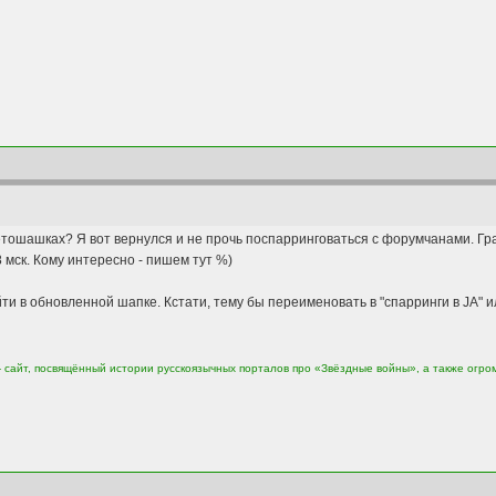
етошашках? Я вот вернулся и не прочь поспарринговаться с форумчанами. Гра
8 мск. Кому интересно - пишем тут %)
и в обновленной шапке. Кстати, тему бы переименовать в "спарринги в JA" ил
сайт, посвящённый истории русскоязычных порталов про «Звёздные войны», а также огро