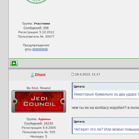
Группа:
Участники
Сообщений: 208
Регистрация: 5.10.2012
Пользователь №: 20477
Предупреждения:
(
0
%)
18.4.2013, 11:17
Dhani
Цитата
Be Kind, Rewind
Некоторые буквально за два удара т
чем ты их на колбасу изрубил? в онл
Группа:
Админы
Цитата
Сообщений: 16234
Регистрация: 8.9.2005
Читерят что ли? Или можно повышат
Пользователь №: 525
Награды:
5