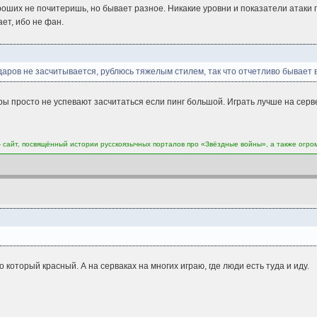
роших не почитеришь, но бывает разное. Никакие уровни и показатели атаки 
ает, ибо не фан.
ров не засчитывается, рублюсь тяжелым стилем, так что отчетливо бывает в
ры просто не успевают засчитаться если пинг большой. Играть лучше на серве
сайт, посвящённый истории русскоязычных порталов про «Звёздные войны», а также огро
 который красный. А на серваках на многих играю, где люди есть туда и иду.