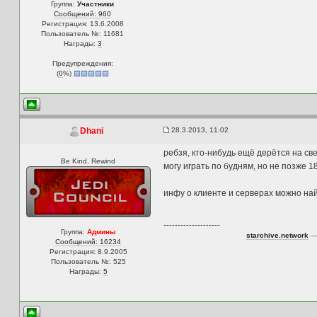
Группа:
Участники
Сообщений: 960
Регистрация: 13.6.2008
Пользователь №: 11681
Награды:
3
Предупреждения:
(
0
%)
28.3.2013, 11:02
Dhani
ребзя, кто-нибудь ещё дерётся на св
Be Kind, Rewind
могу играть по будням, но не позже 1
инфу о клиенте и серверах можно найт
--------------------
Группа:
Админы
starchive.network
— 
Сообщений: 16234
Регистрация: 8.9.2005
Пользователь №: 525
Награды:
5