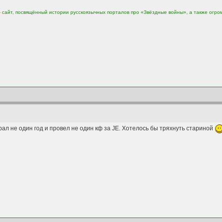
сайт, посвящённый истории русскоязычных порталов про «Звёздные войны», а также огро
играл не один год и провел не один кф за JE. Хотелось бы тряхнуть стариной