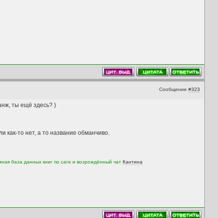
Сообщение
#323
нж, ты ещё здесь? )
и как-то нет, а то название обманчиво.
мная база данных книг по саге и возрождённый чат
Кантина