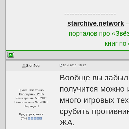
--------------------
starchive.network
—
порталов про «Звё
книг по
18.4.2013, 18:22
Sion4eg
Вообще вы забыли
получится можно и
Группа:
Участники
Сообщений: 2505
много игровых те
Регистрация: 5.3.2012
Пользователь №: 20028
Награды:
1
срубить противник
Предупреждения:
(
0
%)
ЖА.