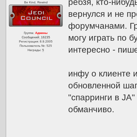
ребзя, кто-нибу
Be Kind, Rewind
вернулся и не п
форумчанами. Гр
Группа:
Админы
могу играть по б
Сообщений: 16235
Регистрация: 8.9.2005
Пользователь №: 525
интересно - пиш
Награды:
5
инфу о клиенте 
обновленной шап
"спарринги в JA"
обманчиво.