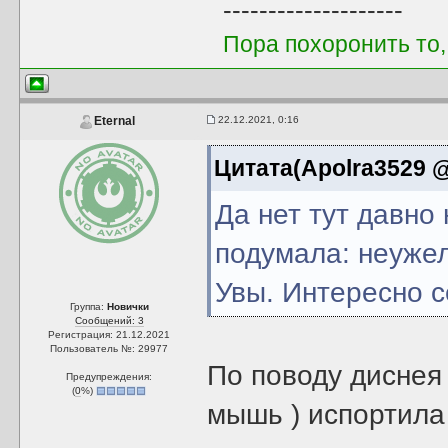
--------------------
Пора похоронить то,
22.12.2021, 0:16
Eternal
Цитата(Apolra3529 @
Да нет тут давно
подумала: неужел
Увы. Интересно с
Группа:
Новички
Сообщений: 3
Регистрация: 21.12.2021
Пользователь №: 29977
По поводу диснея 
Предупреждения:
(
0
%)
мышь ) испортила 