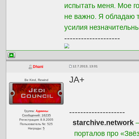
испытать меня. Мое го
не важно. Я обладаю 
усилия незначительны,
--------------------
12.7.2013, 13:01
Dhani
JA+
Be Kind, Rewind
--------------------
Группа:
Админы
Сообщений: 16235
Регистрация: 8.9.2005
starchive.network
—
Пользователь №: 525
Награды:
5
порталов про «Звё