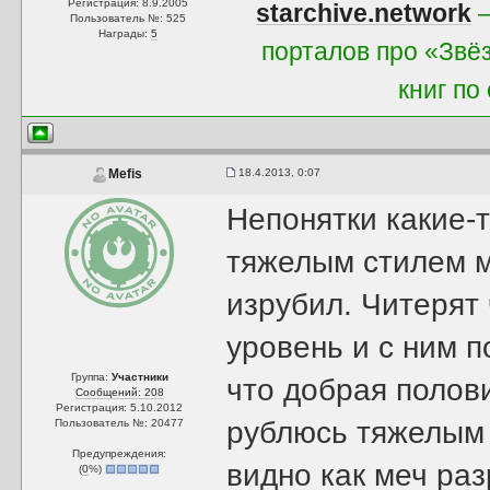
Регистрация: 8.9.2005
starchive.network
—
Пользователь №: 525
Награды:
5
порталов про «Звё
книг по
18.4.2013, 0:07
Mefis
Непонятки какие-
тяжелым стилем ме
изрубил. Читерят
уровень и с ним 
Группа:
Участники
что добрая полов
Сообщений: 208
Регистрация: 5.10.2012
рублюсь тяжелым 
Пользователь №: 20477
Предупреждения:
видно как меч раз
(
0
%)