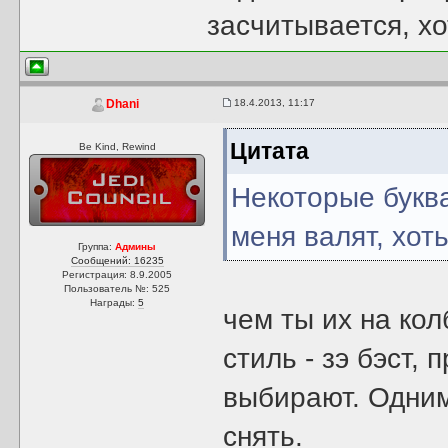
засчитывается, хо
18.4.2013, 11:17
Dhani
Цитата
Be Kind, Rewind
Некоторые букв
меня валят, хот
Группа:
Админы
Сообщений: 16235
Регистрация: 8.9.2005
Пользователь №: 525
Награды:
5
чем ты их на ко
стиль - зэ бэст,
выбирают. Одни
снять.