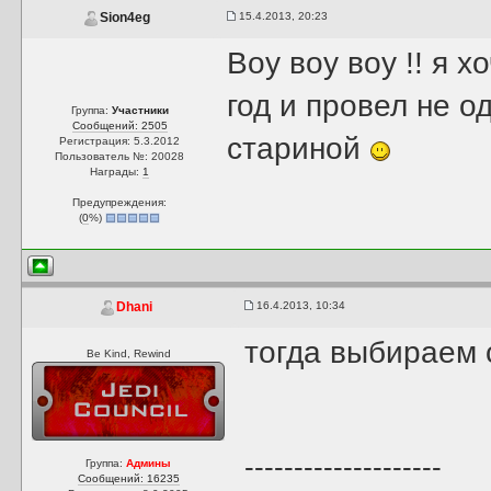
15.4.2013, 20:23
Sion4eg
Воу воу воу !! я 
год и провел не о
Группа:
Участники
Сообщений: 2505
стариной
Регистрация: 5.3.2012
Пользователь №: 20028
Награды:
1
Предупреждения:
(
0
%)
16.4.2013, 10:34
Dhani
тогда выбираем с
Be Kind, Rewind
--------------------
Группа:
Админы
Сообщений: 16235