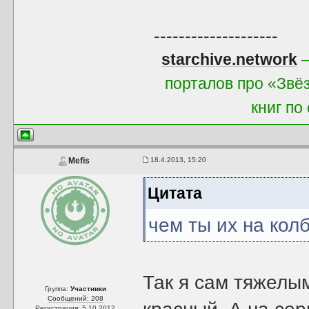
--------------------
starchive.network
—
порталов про «Звё
книг по
18.4.2013, 15:20
Mefis
Цитата
чем ты их на кол
Так я сам тяжелы
Группа:
Участники
Сообщений: 208
Регистрация: 5.10.2012