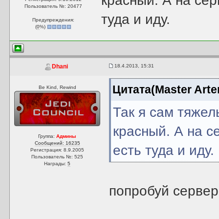
красный. А на сер
Пользователь №: 20477
туда и иду.
Предупреждения:
(
0
%)
18.4.2013, 15:31
Dhani
Цитата(Master Arte
Be Kind, Rewind
Так я сам тяжел
красный. А на с
Группа:
Админы
Сообщений: 16235
есть туда и иду.
Регистрация: 8.9.2005
Пользователь №: 525
Награды:
5
попробуй сервер