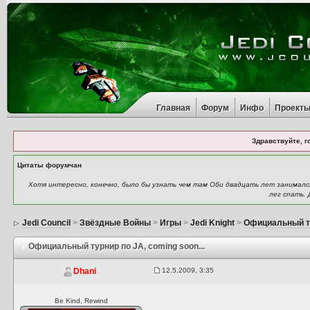
Главная
Форум
Инфо
Проект
Здравствуйте, г
Цитаты форумчан
Хотя интересно, конечно, было бы узнать чем там Оби двадцать лет занимался:
лег спать. 
Jedi Council
>
Звёздные Войны
>
Игры
>
Jedi Knight
>
Официальный т
Официальный турнир по JA
, coming soon...
12.5.2009, 3:35
Dhani
Be Kind, Rewind