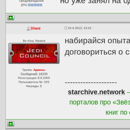
но уже занял на о
Предупреждения:
(
0
%)
15.4.2013, 13:22
Dhani
набирайся опыта
Be Kind, Rewind
договориться о 
Группа:
Админы
Сообщений: 16235
Регистрация: 8.9.2005
--------------------
Пользователь №: 525
Награды:
5
starchive.network
—
порталов про «Звё
книг по