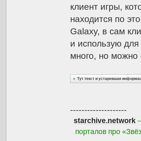
клиент игры, ко
находится по эт
Galaxy, в сам кл
и использую для
много, но можно 
Тут текст и устаревшая информа
--------------------
starchive.network
—
порталов про «Звё