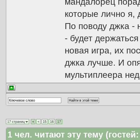
мандалорец порад
которые лично я, 
По поводу джка - 
- будет держатьс
новая игра, их по
джка лучше. И опя
мультиплеера нед
17 страниц
«
<
15
16
17
1
чел. читают эту тему (гостей: