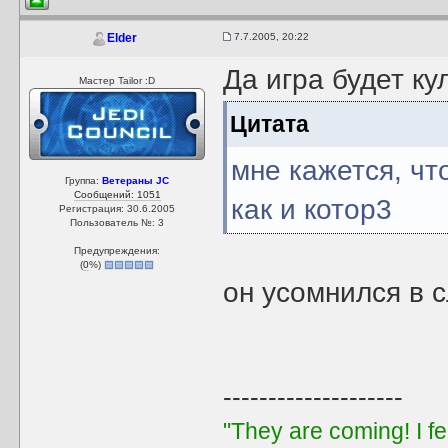
7.7.2005, 20:22
Elder
Да игра будет кул
Мастер Tailor :D
Цитата
мне кажется, чт
Группа:
Ветераны JC
Сообщений: 1051
как и котор3
Регистрация: 30.6.2005
Пользователь №: 3
Предупреждения:
(
0
%)
он усомнился в 
--------------------
"They are coming! I f