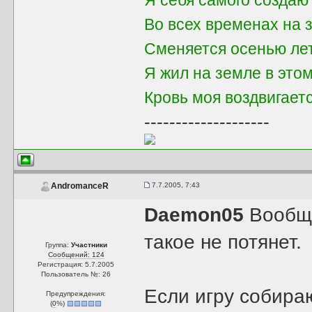
Я себя самого создаю
Во всех временах на 
Сменяется осенью ле
Я жил на земле в это
Кровь моя воздвигает
--------------------
7.7.2005, 7:43
AndromanceR
Daemon05
Вообще
такое не потянет.
Группа:
Участники
Сообщений: 124
Регистрация: 5.7.2005
Пользователь №: 26
Если игру собираю
Предупреждения:
(
0
%)