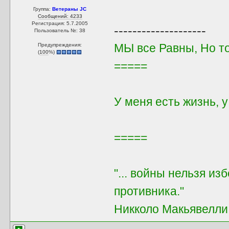
Группа:
Ветераны JC
Сообщений: 4233
Регистрация: 5.7.2005
--------------------
Пользователь №: 38
МЫ все Равны, Но т
Предупреждения:
(
100
%)
=====
У меня есть жизнь, 
=====
"... войны нельзя из
противника."
Никколо Макьявелли