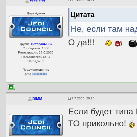
P@H@N
Цитата
Дарт Админ
Не, если там на
О да!!!
Группа:
Ветераны JC
Сообщений: 1566
Регистрация: 29.6.2005
Пользователь №: 1
Награды:
1
Предупреждения:
(
0
%)
7.7.2005, 20:16
DIMM
Если будет типа
ТО прикольно!