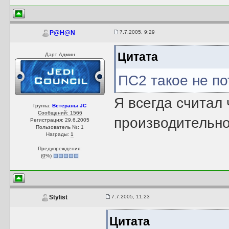
7.7.2005, 9:29
P@H@N
Цитата
Дарт Админ
ПС2 такое не по
Я всегда считал 
Группа:
Ветераны JC
Сообщений: 1566
производительнос
Регистрация: 29.6.2005
Пользователь №: 1
Награды:
1
Предупреждения:
(
0
%)
7.7.2005, 11:23
Stylist
Цитата