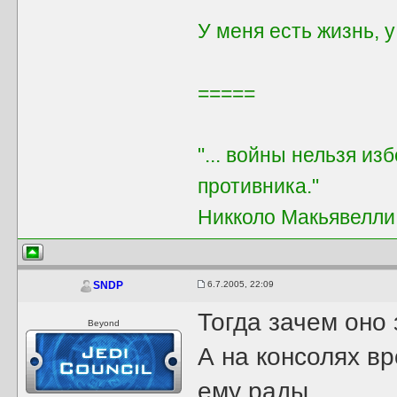
У меня есть жизнь, 
=====
"... войны нельзя из
противника."
Никколо Макьявелли
6.7.2005, 22:09
SNDP
Тогда зачем оно
Beyond
А на консолях вр
ему рады...