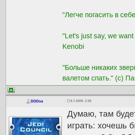
"Легче погасить в себе
"Let's just say, we want
Kenobi
"Больше никаких звер
валетом спать." (с) П
8.7.2005, 2:28
DDDsa
Думаю, там буде
играть: хочешь 