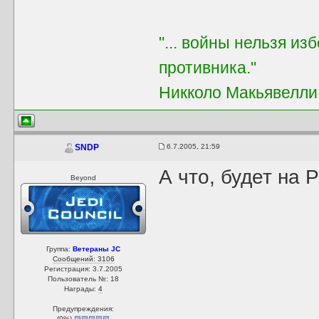
"... войны нельзя из
противника."
Никколо Макьявелли
6.7.2005, 21:59
SNDP
А что, будет на 
Beyond
Группа:
Ветераны JC
Сообщений: 3106
Регистрация: 3.7.2005
Пользователь №: 18
Награды:
4
Предупреждения:
(
0
%)