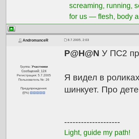
screaming, running, 
for us — flesh, body a
8.7.2005, 2:03
AndromanceR
P@H@N
У ПС2 пр
Группа:
Участники
Сообщений: 124
Я видел в роликах
Регистрация: 5.7.2005
Пользователь №: 26
шинкует. Про дете
Предупреждения:
(
0
%)
--------------------
Light, guide my path!