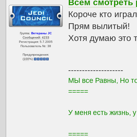
Всём смотреть 
Короче кто игра
Прям вылитый!
Группа:
Ветераны JC
Хотя думаю это 
Сообщений: 4233
Регистрация: 5.7.2005
Пользователь №: 38
Предупреждения:
(
100
%)
--------------------
МЫ все Равны, Но т
=====
У меня есть жизнь, 
=====