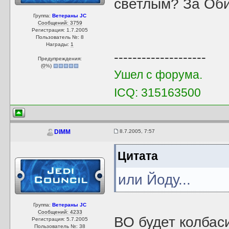
светлым? За Оби
Группа:
Ветераны JC
Сообщений: 3759
Регистрация: 1.7.2005
Пользователь №: 8
Награды:
1
--------------------
Предупреждения:
(
0
%)
Ушел с форума.
ICQ: 315163500
8.7.2005, 7:57
DIMM
Цитата
или Йоду...
Группа:
Ветераны JC
Сообщений: 4233
ВО будет колбаси
Регистрация: 5.7.2005
Пользователь №: 38