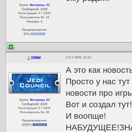
Группа:
Ветераны JC
Сообщений: 3106
Регистрация: 3.7.2005
Пользователь №: 18
Награды:
4
Предупреждения:
(
0
%)
6.7.2005, 22:13
DIMM
А это как новост
Просто у нас ту
новости про игры
Группа:
Ветераны JC
Вот и создал тут
Сообщений: 4233
Регистрация: 5.7.2005
Пользователь №: 38
И воопще!
Предупреждения:
(
100
%)
НАБУДУЩЕЕ!ЗНА