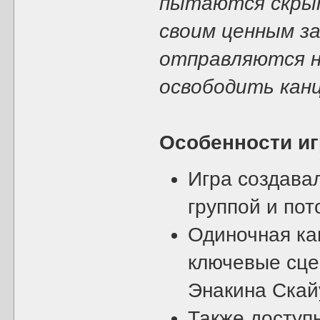
пытаются скрыт
своим ценным за
отправляются н
освободить канц
Особенности и
Игра создава
группой и пот
Одиночная ка
ключевые сцен
Энакина Скай
Также доступ