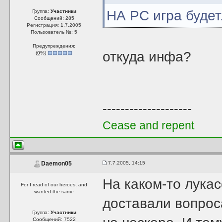
НА PC игра будет
Группа:
Участники
Сообщений: 285
Регистрация: 1.7.2005
Пользователь №: 5
Предупреждения:
откуда инфа?
(
0
%)
--------------------
Cease and repent
7.7.2005, 14:15
Daemon05
На каком-то лука
For I read of our heroes, and
wanted the same
доставали вопроса
Группа:
Участники
Сообщений: 7522