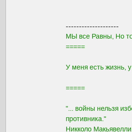
--------------------
МЫ все Равны, Но т
=====
У меня есть жизнь, 
=====
"... войны нельзя из
противника."
Никколо Макьявелли