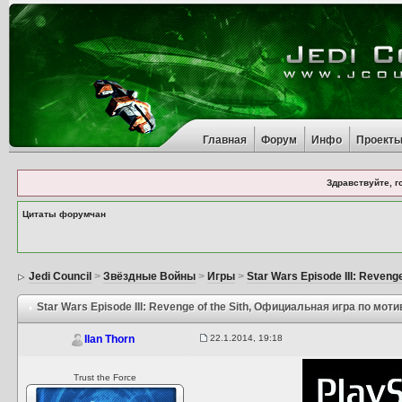
Главная
Форум
Инфо
Проект
Здравствуйте, г
Цитаты форумчан
Jedi Council
>
Звёздные Войны
>
Игры
>
Star Wars Episode III: Revenge
Star Wars Episode III: Revenge of the Sith
, Официальная игра по мот
22.1.2014, 19:18
Ilan Thorn
Trust the Force