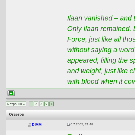
Ilaan vanished – and t
Only Ilaan remained. 
Force, just like all t
without saying a word
appeared, filling the 
and weight, just like 
with blood when it co
6 страниц
1
2
3
>
»
Ответов
6.7.2005, 21:48
DIMM