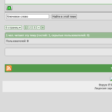
6 страниц
1
2
3
>
»
1
чел. читают эту тему (гостей: 1, скрытых пользователей: 0)
Пользователей:
0
Форум
IP.
Лицензия заре