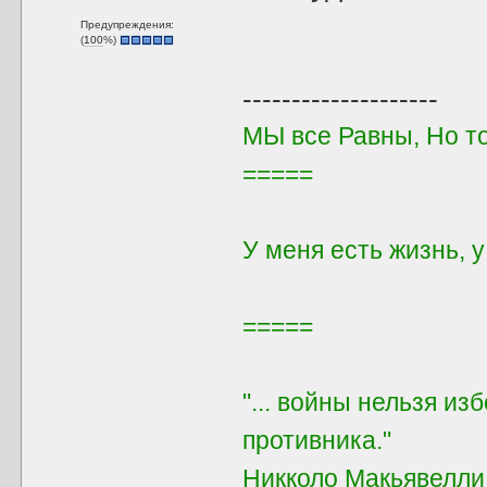
Предупреждения:
(
100
%)
--------------------
МЫ все Равны, Но т
=====
У меня есть жизнь, 
=====
"... войны нельзя из
противника."
Никколо Макьявелли