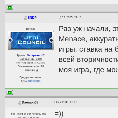
6.7.2005, 22:18
SNDP
Раз уж начали, э
Beyond
Menace, аккурат
игры, ставка на
Группа:
Ветераны JC
всей вторичност
Сообщений: 3106
Регистрация: 3.7.2005
Пользователь №: 18
моя игра, где мо
Награды:
4
Предупреждения:
(
0
%)
6.7.2005, 22:32
Daemon05
=))
For I read of our heroes, and
wanted the same