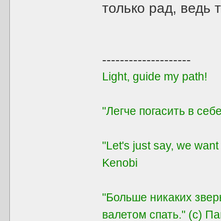
только рад, ведь 
--------------------
Light, guide my path!
"Легче погасить в себе
"Let's just say, we want
Kenobi
"Больше никаких звер
валетом спать." (с) П