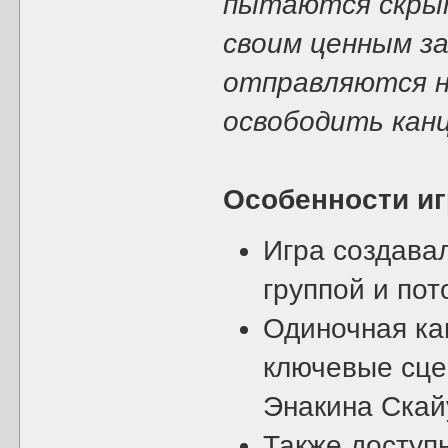
пытаются скрыт
своим ценным за
отправляются н
освободить канц
Особенности и
Игра создава
группой и пот
Одиночная ка
ключевые сцен
Энакина Скай
Также доступ