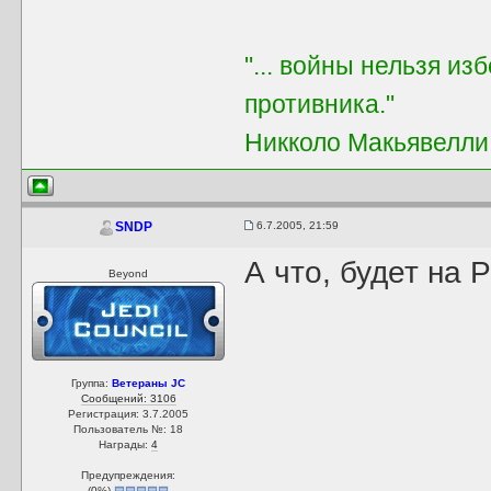
"... войны нельзя из
противника."
Никколо Макьявелли
6.7.2005, 21:59
SNDP
А что, будет на 
Beyond
Группа:
Ветераны JC
Сообщений: 3106
Регистрация: 3.7.2005
Пользователь №: 18
Награды:
4
Предупреждения:
(
0
%)