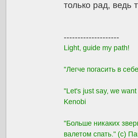
только рад, ведь 
--------------------
Light, guide my path!
"Легче погасить в себе
"Let's just say, we want
Kenobi
"Больше никаких звер
валетом спать." (с) П