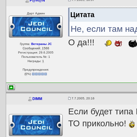
P@H@N
Цитата
Дарт Админ
Не, если там на
О да!!!
Группа:
Ветераны JC
Сообщений: 1566
Регистрация: 29.6.2005
Пользователь №: 1
Награды:
1
Предупреждения:
(
0
%)
7.7.2005, 20:16
DIMM
Если будет типа
ТО прикольно!