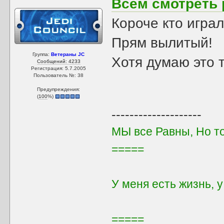
Всём смотреть 
Короче кто игра
Прям вылитый!
Группа:
Ветераны JC
Хотя думаю это 
Сообщений: 4233
Регистрация: 5.7.2005
Пользователь №: 38
Предупреждения:
(
100
%)
--------------------
МЫ все Равны, Но т
=====
У меня есть жизнь, 
=====