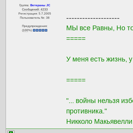
Группа:
Ветераны JC
Сообщений: 4233
Регистрация: 5.7.2005
--------------------
Пользователь №: 38
МЫ все Равны, Но т
Предупреждения:
(
100
%)
=====
У меня есть жизнь, 
=====
"... войны нельзя из
противника."
Никколо Макьявелли