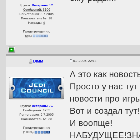
Группа:
Ветераны JC
Сообщений: 3106
Регистрация: 3.7.2005
Пользователь №: 18
Награды:
4
Предупреждения:
(
0
%)
6.7.2005, 22:13
DIMM
А это как новост
Просто у нас ту
новости про игры
Группа:
Ветераны JC
Вот и создал тут
Сообщений: 4233
Регистрация: 5.7.2005
Пользователь №: 38
И воопще!
Предупреждения:
(
100
%)
НАБУДУЩЕЕ!ЗНА