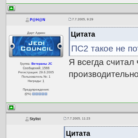
7.7.2005, 9:29
P@H@N
Цитата
Дарт Админ
ПС2 такое не по
Я всегда считал 
Группа:
Ветераны JC
Сообщений: 1566
производительнос
Регистрация: 29.6.2005
Пользователь №: 1
Награды:
1
Предупреждения:
(
0
%)
7.7.2005, 11:23
Stylist
Цитата