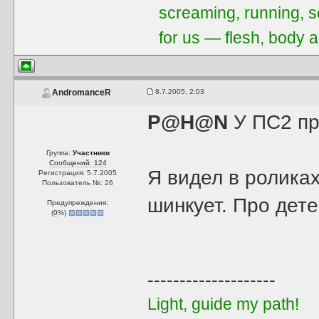
screaming, running, 
for us — flesh, body a
8.7.2005, 2:03
AndromanceR
P@H@N
У ПС2 пр
Группа:
Участники
Сообщений: 124
Я видел в роликах
Регистрация: 5.7.2005
Пользователь №: 26
шинкует. Про дете
Предупреждения:
(
0
%)
--------------------
Light, guide my path!