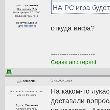
НА PC игра будет
Группа:
Участники
Сообщений: 285
Регистрация: 1.7.2005
Пользователь №: 5
Предупреждения:
откуда инфа?
(
0
%)
--------------------
Cease and repent
7.7.2005, 14:15
Daemon05
На каком-то лука
For I read of our heroes, and
wanted the same
доставали вопроса
Группа:
Участники
Сообщений: 7522