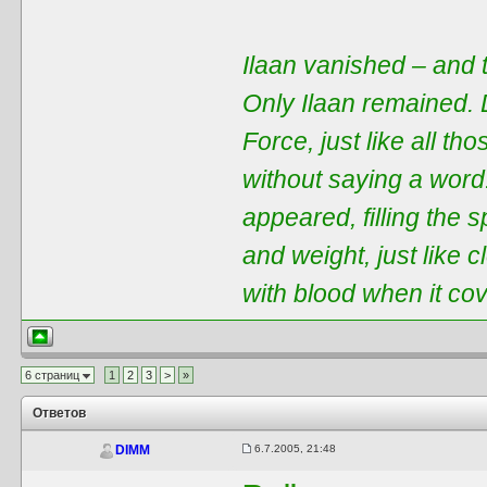
Ilaan vanished – and t
Only Ilaan remained. 
Force, just like all t
without saying a word
appeared, filling the 
and weight, just like 
with blood when it co
6 страниц
1
2
3
>
»
Ответов
6.7.2005, 21:48
DIMM