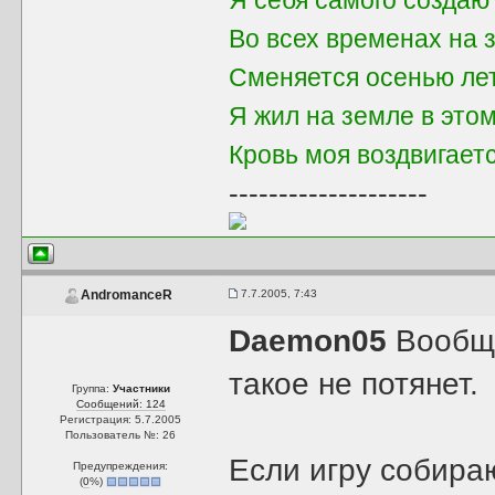
Я себя самого создаю
Во всех временах на 
Сменяется осенью ле
Я жил на земле в это
Кровь моя воздвигает
--------------------
7.7.2005, 7:43
AndromanceR
Daemon05
Вообще
такое не потянет.
Группа:
Участники
Сообщений: 124
Регистрация: 5.7.2005
Пользователь №: 26
Если игру собираю
Предупреждения:
(
0
%)