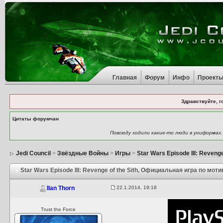
Главная
Форум
Инфо
Проект
Здравствуйте, г
Цитаты форумчан
Повсюду ходили какие-то люди в униформах
Jedi Council
>
Звёздные Войны
>
Игры
>
Star Wars Episode III: Revenge
Star Wars Episode III: Revenge of the Sith
, Официальная игра по мот
22.1.2014, 19:18
Ilan Thorn
Trust the Force