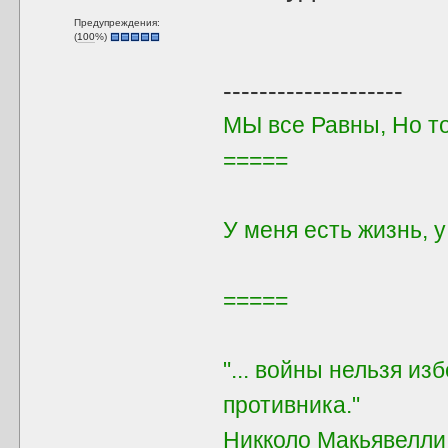
Предупреждения:
(
100
%)
--------------------
МЫ все Равны, Но т
=====
У меня есть жизнь, 
=====
"... войны нельзя из
противника."
Никколо Макьявелли