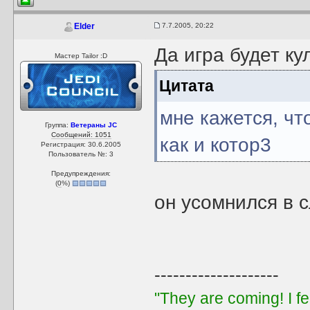
7.7.2005, 20:22
Elder
Да игра будет кул
Мастер Tailor :D
Цитата
мне кажется, чт
Группа:
Ветераны JC
Сообщений: 1051
как и котор3
Регистрация: 30.6.2005
Пользователь №: 3
Предупреждения:
(
0
%)
он усомнился в 
--------------------
"They are coming! I f