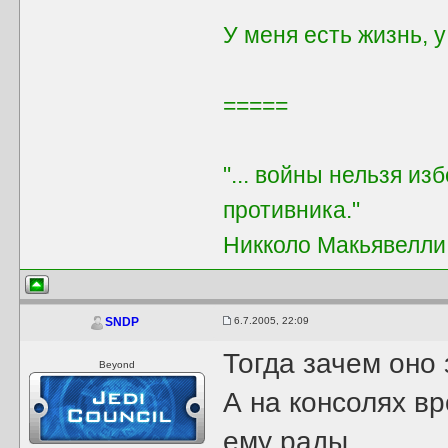
У меня есть жизнь, 
=====
"... войны нельзя из
противника."
Никколо Макьявелли
6.7.2005, 22:09
SNDP
Тогда зачем оно
Beyond
А на консолях вр
ему рады...