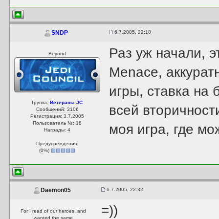
6.7.2005, 22:18
SNDP
Раз уж начали, э
Beyond
Menace, аккурат
игры, ставка на
Группа:
Ветераны JC
всей вторичност
Сообщений: 3106
Регистрация: 3.7.2005
Пользователь №: 18
моя игра, где мо
Награды:
4
Предупреждения:
(
0
%)
6.7.2005, 22:32
Daemon05
=))
For I read of our heroes, and
wanted the same