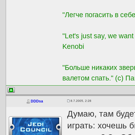
"Легче погасить в себе
"Let's just say, we want
Kenobi
"Больше никаких звер
валетом спать." (с) П
8.7.2005, 2:28
DDDsa
Думаю, там буде
играть: хочешь 