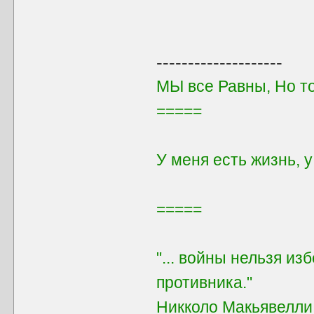
--------------------
МЫ все Равны, Но т
=====
У меня есть жизнь, 
=====
"... войны нельзя из
противника."
Никколо Макьявелли