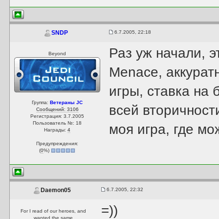
6.7.2005, 22:18
SNDP
Раз уж начали, э
Beyond
Menace, аккурат
игры, ставка на
Группа:
Ветераны JC
всей вторичност
Сообщений: 3106
Регистрация: 3.7.2005
Пользователь №: 18
моя игра, где мо
Награды:
4
Предупреждения:
(
0
%)
6.7.2005, 22:32
Daemon05
=))
For I read of our heroes, and
wanted the same