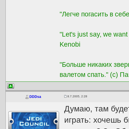
"Легче погасить в себе
"Let's just say, we want
Kenobi
"Больше никаких звер
валетом спать." (с) П
8.7.2005, 2:28
DDDsa
Думаю, там буде
играть: хочешь 