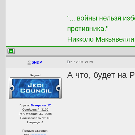
"... войны нельзя из
противника."
Никколо Макьявелли
6.7.2005, 21:59
SNDP
А что, будет на 
Beyond
Группа:
Ветераны JC
Сообщений: 3106
Регистрация: 3.7.2005
Пользователь №: 18
Награды:
4
Предупреждения:
(
0
%)