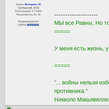
Группа:
Ветераны JC
Сообщений: 4233
Регистрация: 5.7.2005
--------------------
Пользователь №: 38
МЫ все Равны, Но т
Предупреждения:
(
100
%)
=====
У меня есть жизнь, 
=====
"... войны нельзя из
противника."
Никколо Макьявелли