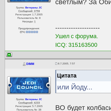
светлым? За Оби
Группа:
Ветераны JC
Сообщений: 3759
Регистрация: 1.7.2005
Пользователь №: 8
Награды:
1
--------------------
Предупреждения:
(
0
%)
Ушел с форума.
ICQ: 315163500
8.7.2005, 7:57
DIMM
Цитата
или Йоду...
Группа:
Ветераны JC
Сообщений: 4233
ВО будет колбаси
Регистрация: 5.7.2005
Пользователь №: 38