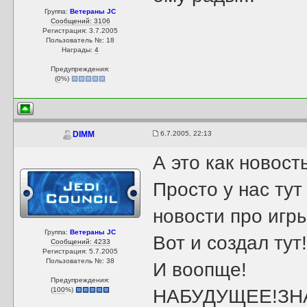
Группа:
Ветераны JC
Сообщений: 3106
Регистрация: 3.7.2005
Пользователь №: 18
Награды:
4
Предупреждения:
(
0
%)
6.7.2005, 22:13
DIMM
А это как новост
Просто у нас ту
новости про игры
Группа:
Ветераны JC
Вот и создал тут
Сообщений: 4233
Регистрация: 5.7.2005
Пользователь №: 38
И воопще!
Предупреждения:
(
100
%)
НАБУДУЩЕЕ!ЗНА