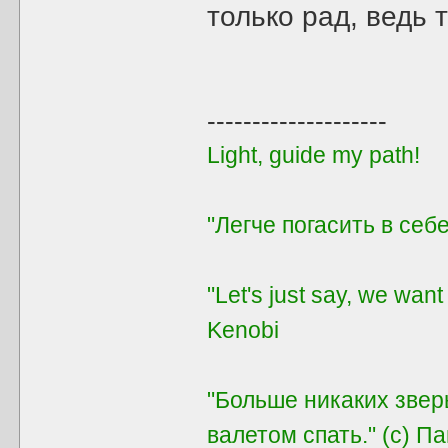
только рад, ведь 
--------------------
Light, guide my path!
"Легче погасить в себе
"Let's just say, we want
Kenobi
"Больше никаких звер
валетом спать." (с) П