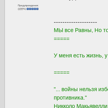
Предупреждения:
(
100
%)
--------------------
МЫ все Равны, Но т
=====
У меня есть жизнь, 
=====
"... войны нельзя из
противника."
Никколо Макьявелли