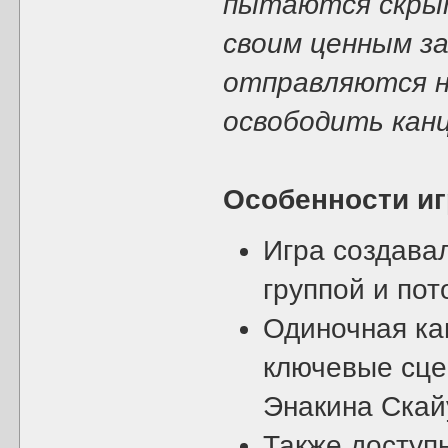
пытаются скрыт
своим ценным за
отправляются н
освободить канц
Особенности и
Игра создава
группой и пот
Одиночная ка
ключевые сцен
Энакина Скай
Также доступ