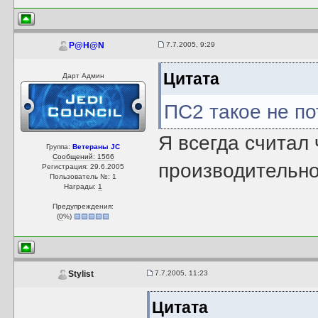
7.7.2005, 9:29
P@H@N
Цитата
Дарт Админ
ПС2 такое не по
Я всегда считал 
Группа:
Ветераны JC
Сообщений: 1566
производительнос
Регистрация: 29.6.2005
Пользователь №: 1
Награды:
1
Предупреждения:
(
0
%)
7.7.2005, 11:23
Stylist
Цитата