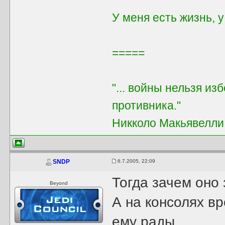
У меня есть жизнь, 
=====
"... войны нельзя из
противника."
Никколо Макьявелли
6.7.2005, 22:09
SNDP
Тогда зачем оно
Beyond
А на консолях вр
ему рады...