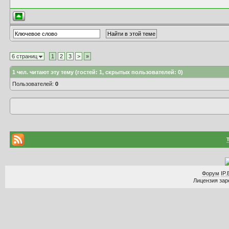
6 страниц
1
2
3
>
»
1
чел. читают эту тему (гостей: 1, скрытых пользователей: 0)
Пользователей:
0
Форум
IP.
Лицензия заре