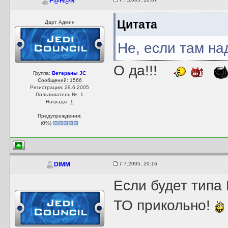
P@H@N
Цитата
Дарт Админ
Не, если там на
О да!!!
Группа:
Ветераны JC
Сообщений: 1566
Регистрация: 29.6.2005
Пользователь №: 1
Награды:
1
Предупреждения:
(
0
%)
7.7.2005, 20:16
DIMM
Если будет типа
ТО прикольно!