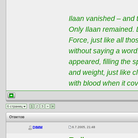
Ilaan vanished – and t
Only Ilaan remained. 
Force, just like all t
without saying a word
appeared, filling the 
and weight, just like 
with blood when it co
6 страниц
1
2
3
>
»
Ответов
6.7.2005, 21:48
DIMM