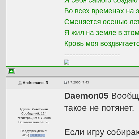
Я себя самого создаю
Во всех временах на 
Сменяется осенью ле
Я жил на земле в это
Кровь моя воздвигает
--------------------
7.7.2005, 7:43
AndromanceR
Daemon05
Вообще
такое не потянет.
Группа:
Участники
Сообщений: 124
Регистрация: 5.7.2005
Пользователь №: 26
Если игру собираю
Предупреждения:
(
0
%)