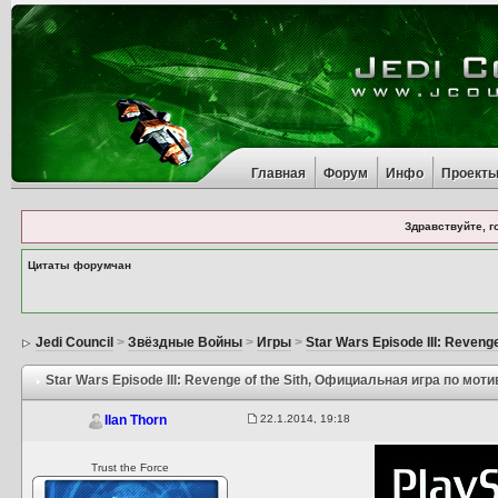
Главная
Форум
Инфо
Проект
Здравствуйте, г
Цитаты форумчан
Jedi Council
>
Звёздные Войны
>
Игры
>
Star Wars Episode III: Revenge
Star Wars Episode III: Revenge of the Sith
, Официальная игра по мот
22.1.2014, 19:18
Ilan Thorn
Trust the Force