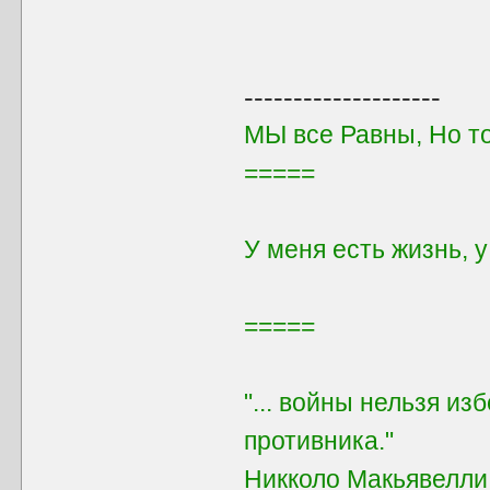
--------------------
МЫ все Равны, Но т
=====
У меня есть жизнь, 
=====
"... войны нельзя из
противника."
Никколо Макьявелли