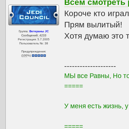
Всём смотреть 
Короче кто игра
Прям вылитый!
Группа:
Ветераны JC
Хотя думаю это 
Сообщений: 4233
Регистрация: 5.7.2005
Пользователь №: 38
Предупреждения:
(
100
%)
--------------------
МЫ все Равны, Но т
=====
У меня есть жизнь, 
=====