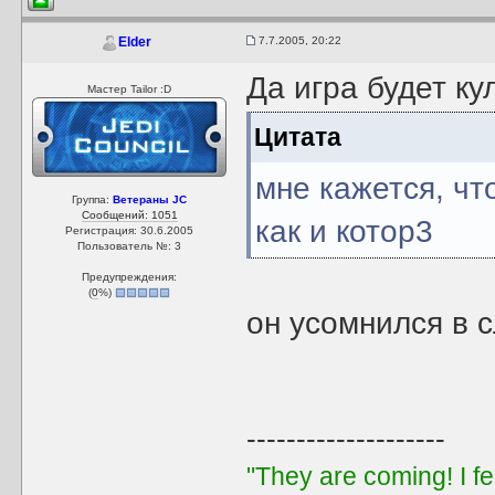
7.7.2005, 20:22
Elder
Да игра будет кул
Мастер Tailor :D
Цитата
мне кажется, чт
Группа:
Ветераны JC
Сообщений: 1051
как и котор3
Регистрация: 30.6.2005
Пользователь №: 3
Предупреждения:
(
0
%)
он усомнился в 
--------------------
"They are coming! I f