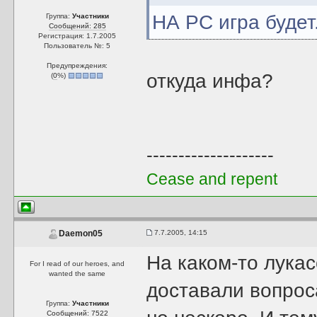
НА PC игра будет
Группа:
Участники
Сообщений: 285
Регистрация: 1.7.2005
Пользователь №: 5
Предупреждения:
откуда инфа?
(
0
%)
--------------------
Cease and repent
7.7.2005, 14:15
Daemon05
На каком-то лука
For I read of our heroes, and
wanted the same
доставали вопроса
Группа:
Участники
Сообщений: 7522