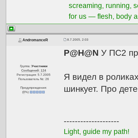
screaming, running, 
for us — flesh, body a
8.7.2005, 2:03
AndromanceR
P@H@N
У ПС2 пр
Группа:
Участники
Сообщений: 124
Я видел в роликах
Регистрация: 5.7.2005
Пользователь №: 26
шинкует. Про дете
Предупреждения:
(
0
%)
--------------------
Light, guide my path!