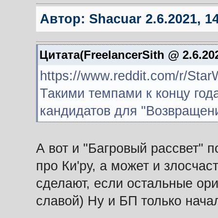
Автор:
Shacuar
2.6.2021, 1
Цитата(FreelancerSith @ 2.6.202
https://www.reddit.com/r/Sta
Такими темпами к концу год
кандидатов для "Возвращени
А вот и "Багровый рассвет" п
про Ки'ру, а может и злосча
сделают, если остальные ор
славой) Ну и БП только начал