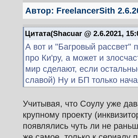
Автор:
FreelancerSith
2.6.2
Цитата(Shacuar @ 2.6.2021, 15:
А вот и "Багровый рассвет" 
про Ки'ру, а может и злосч
мир сделают, если остальны
славой) Ну и БП только нача
Учитывая, что Соулу уже дав
крупному проекту (инквизитор
появлялись чуть ли не раньш
же самое, только к сериалу п