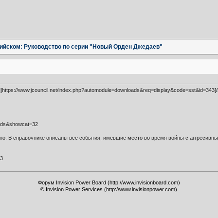
нглийском: Руководство по серии "Новый Орден Джедаев"
g]https://www.jcouncil.net/index.php?automodule=downloads&req=display&code=sst&id=343[/
oads&showcat=32
ано. В справочнике описаны все события, имевшие место во время войны с аггресивны
43
Форум Invision Power Board (http://www.invisionboard.com)
© Invision Power Services (http://www.invisionpower.com)