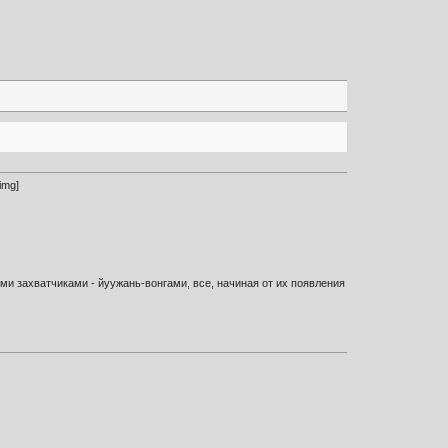
img]
ми захватчиками - йуужань-вонгами, все, начиная от их появления