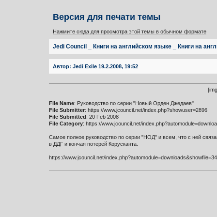
Версия для печати темы
Нажмите сюда для просмотра этой темы в обычном формате
Jedi Council _ Книги на английском языке _ Книги на а
Автор:
Jedi Exile
19.2.2008, 19:52
[im
File Name
: Руководство по серии "Новый Орден Джедаев"
File Submitter
: https://www.jcouncil.net/index.php?showuser=2896
File Submitted
: 20 Feb 2008
File Category
: https://www.jcouncil.net/index.php?automodule=downl
Самое полное руководство по серии "НОД" и всем, что с ней связ
в ДДГ и кончая потерей Корусканта.
https://www.jcouncil.net/index.php?automodule=downloads&showfile=3