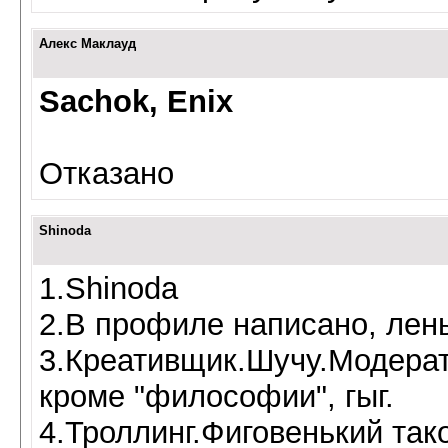
Алекс Маклауд
Sachok, Enix
Отказано
Shinoda
1.Shinoda
2.В профиле написано, лен
3.Креативщик.Шучу.Модерат
кроме "философии", гыг.
4.Троллинг.Фиговенький так