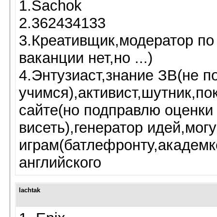
1.Sachok
2.362434133
3.Креативщик,модератор по 
ваканции нет,но ...)
4.Энтузиаст,знание ЗВ(не п
учимся),активист,шутник,по
сайте(но подправлю оценки
висеть),генератор идей,мог
играм(батлефронту,академке
английского
lachtak