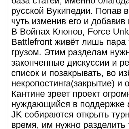
база статей, именно благод
русской Вукипедии. Попав в 
чуть изменив его и добавив 
В Войнах Клонов, Force Unle
Battlefront живёт лишь пар
грузом. Этим разделам нуж
законченные дискуссии и р
список и позакрывать, во 
некропостинга(закрытие) и 
Кантине зреет проект огром
нуждающийся в поддержке а
JK собираются открыть тур
время, им нужно разделить 