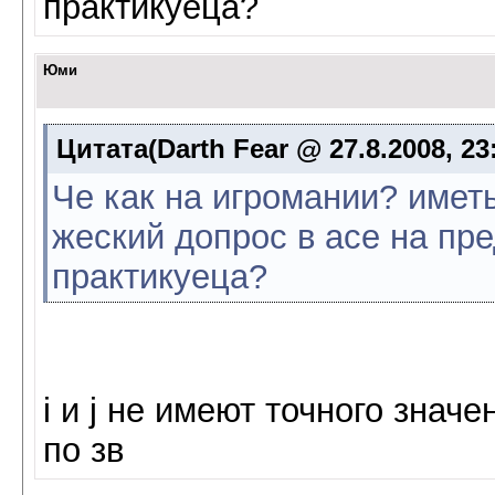
практикуеца?
Юми
Цитата(Darth Fear @ 27.8.2008, 23
Че как на игромании? иметь 
жеский допрос в асе на пр
практикуеца?
i и j не имеют точного значе
по зв