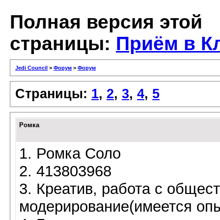
Полная версия этой
страницы:
Приём в К
Jedi Council
>
Форум
>
Форум
Страницы:
1
,
2
,
3
,
4
,
5
Ромка
1. Ромка Соло
2. 413803968
3. Креатив, работа с общес
модерирование(имеется опы