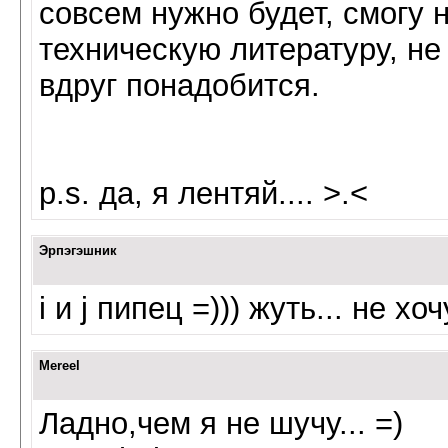
совсем нужно будет, смогу 
техническую литературу, не
вдруг понадобится.
p.s. да, я лентяй.... >.<
Эрпэгэшник
i и j пипец =))) жуть... не х
Mereel
Ладно,чем я не шучу... =)