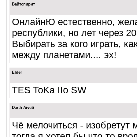
Вайтспирит
ОнлайнЮ естественно, жела
республики, но лет через 2
Выбирать за кого играть, к
между планетами.... эх!
Elder
TES ToKa IIo SW
Darth AiveS
Чё мелочиться - изобретут 
тогда я хотел бы что-то вро