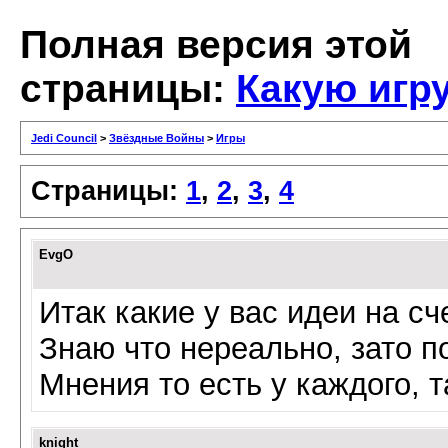
Полная версия этой
страницы:
Какую игр
Jedi Council
>
Звёздные Войны
>
Игры
Страницы:
1
,
2
,
3
,
4
EvgO
Итак какие у вас идеи на с
Знаю что нереально, зато 
Мнения то есть у каждого, 
knight