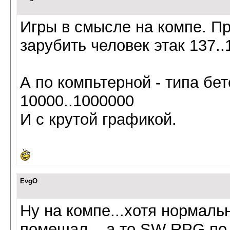
Игры в смысле на компе. Пр
зарубить человек этак 137.
А по компьтерной - типа бе
10000..1000000
И с крутой графикой.
EvgO
Ну на компе...хотя нормал
помешал... а то SW RPG по