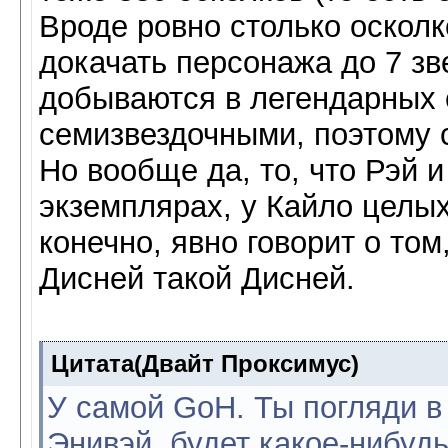
Вроде ровно столько осколк
докачать персонажа до 7 зве
добываются в легендарных 
семизвездочными, поэтому с
Но вообще да, то, что Рэй 
экземплярах, у Кайло целых 
конечно, явно говорит о том
Дисней такой Дисней.
Цитата(Двайт Проксимус)
У самой GoH. Ты погляди в 
Энивэй, будет какое-нибуд