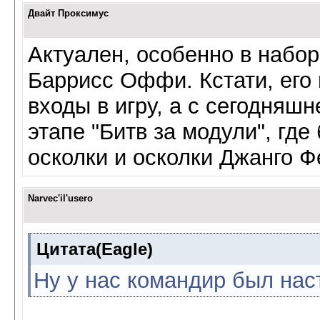
Двайт Проксимус
Актуален, особенно в набо
Баррисс Оффи. Кстати, его 
входы в игру, а с сегодняшн
этапе "Битв за модули", где
осколки и осколки Джанго Ф
Narvec'il'usero
Цитата(Eagle)
Ну у нас командир был на