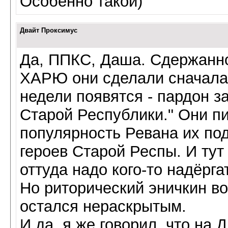
Особенно такой)
Двайт Проксимус
Да, ППКС, Даша. Сдержанно
ХАРЮ они сделали сначала
недели появятся - пардон з
Старой Республики." Они пи
популярность Ревана их под
героев Старой Респы. И тут
оттуда надо кого-то надёрга
Но риторический эничкин во
остался нераскрытым.
И да, я же говорил, что на