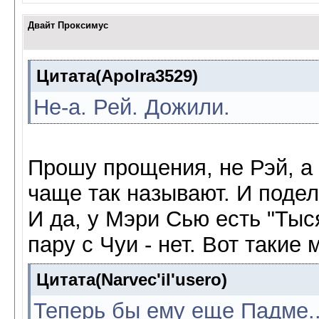
Двайт Проксимус
Цитата(Apolra3529)
Не-а. Рей. Дожили.
Прошу прощения, не Рэй, а
чаще так называют. И подел
И да, у Мэри Сью есть "Тыс
пару с Чуи - нет. Вот таки
Цитата(Narvec'il'usero)
Теперь бы ему еще Падме..