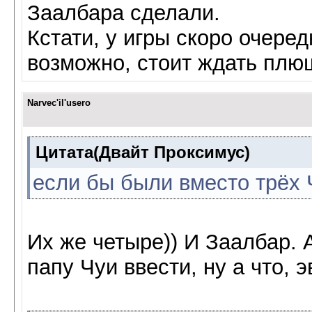
Заалбара сделали.
Кстати, у игры скоро очеред
возможно, стоит ждать плю
Narvec'il'usero
Цитата(Двайт Проксимус)
если бы были вместо трёх 
Их же четыре)) И Заалбар. 
папу Чуи ввести, ну а что, э