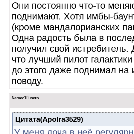
Они постоянно что-то меняют
поднимают. Хотя имбы-бау
(кроме мандалорианских па
Одна радость была в послед
получил свой истребитель. 
что лучший пилот галактик
до этого даже поднимал на
поводу.
Narvec'il'usero
Цитата(Apolra3529)
У меня доча в неё регулярн