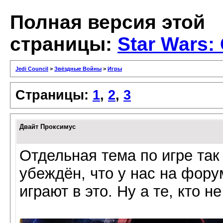
Полная версия этой
страницы:
Star Wars:
Jedi Council
>
Звёздные Войны
>
Игры
Страницы:
1
,
2
,
3
Двайт Проксимус
Отдельная тема по игре так
убеждён, что у нас на фору
играют в это. Ну а те, кто н