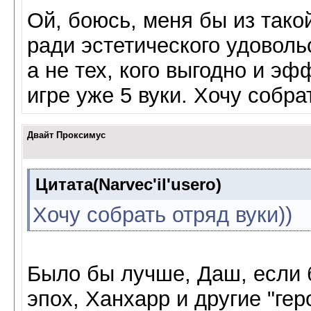
Ой, боюсь, меня бы из тако
ради эстетического удовольс
а не тех, кого выгодно и эф
игре уже 5 вуки. Хочу собра
Двайт Проксимус
Цитата(Narvec'il'usero)
Хочу собрать отряд вуки))
Было бы лучше, Даш, если 
эпох, Ханхарр и другие "ге