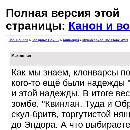
Полная версия этой
страницы:
Канон и в
Jedi Council
>
Звёздные Войны
>
Анимация
>
Мультсериал The Clone Wars
Maximilian
Как мы знаем, клонварсы п
кого-то ещё были надежды "
и этой надежды. В итоге ве
зомбе, "Квинлан. Туда и Об
скул-бритв, торгутистой ня
до Эндора. А что выбирает