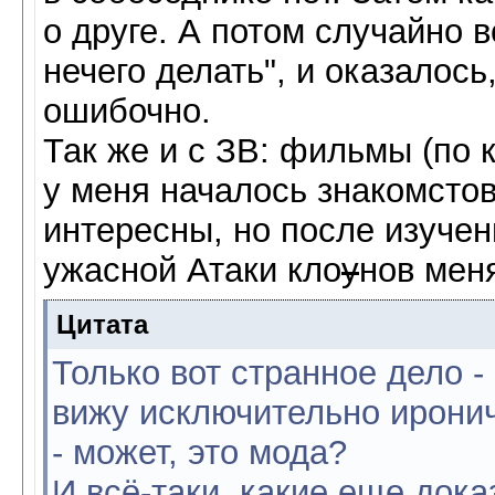
о друге. А потом случайно в
нечего делать", и оказалос
ошибочно.
Так же и с ЗВ: фильмы (по 
у меня началось знакомстов
интересны, но после изуче
ужасной Атаки кло
у
нов мен
Цитата
Только вот странное дело - 
вижу исключительно ирони
- может, это мода?
И всё-таки, какие еще дока