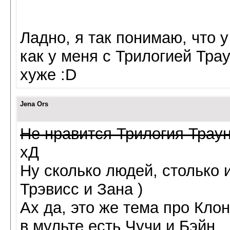
Ладно, я так понимаю, что у
как у меня с Трилогией Трау
хуже :D
Jena Ors
Не нравится Трилогия Траун
хД
Ну сколько людей, столько 
Трэвисс и Зана )
Ах да, это же тема про Кло
в мульте есть Чучи и Бэйн...