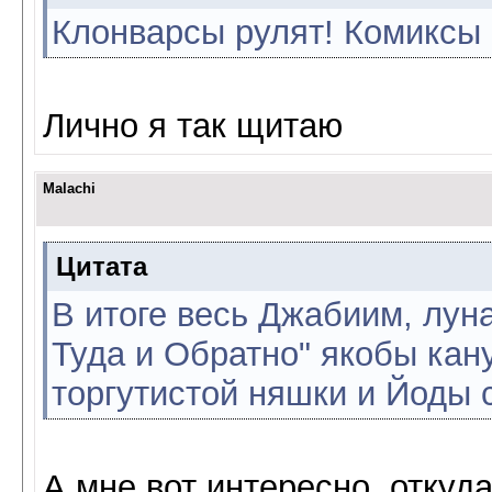
Клонварсы рулят! Комиксы 
Лично я так щитаю
Malachi
Цитата
В итоге весь Джабиим, луна
Туда и Обратно" якобы кану
торгутистой няшки и Йоды 
А мне вот интересно, откуд