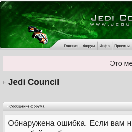
Главная
Форум
Инфо
Проекты
Это м
Jedi Council
Сообщение форума
Обнаружена ошибка. Если вам н