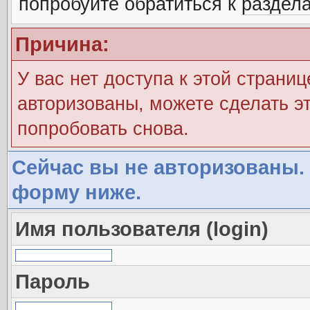
попробуйте обратиться к
раздел
Причина:
У вас нет доступа к этой страни
авторизованы, можете сделать эт
попробовать снова.
Сейчас вы не авторизованы. 
форму ниже.
Имя пользователя (login)
Пароль