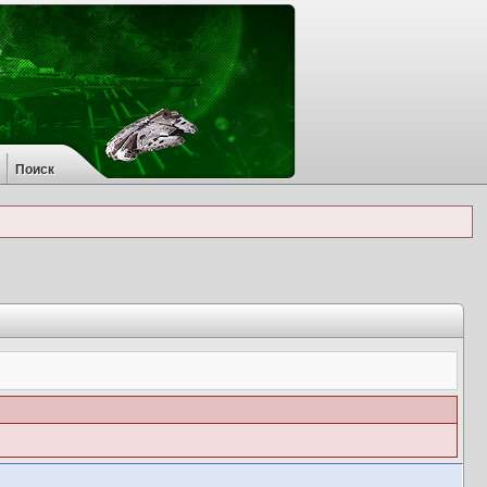
Поиск