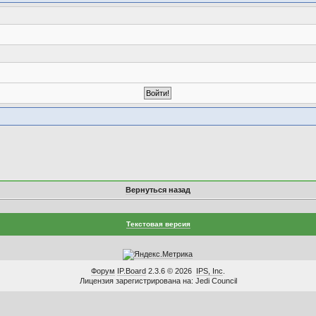
Вернуться назад
Текстовая версия
Форум
IP.Board
2.3.6 © 2026
IPS, Inc
.
Лицензия зарегистрирована на: Jedi Council