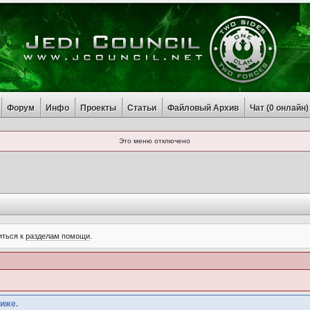
Форум
Инфо
Проекты
Статьи
Файловый Архив
Чат (
0
онлайн)
Это меню отключено
иться к
разделам помощи
.
иже.